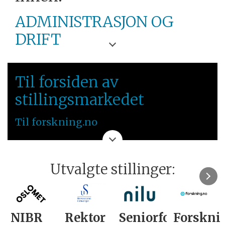
ADMINISTRASJON OG
DRIFT
VETERINÆRINSTITUTTET
Til forsiden av
ØSTLANDET
stillingsmarkedet
Til forskning.no
Utvalgte stillinger:
NIBR
Rektor
Seniorforsker
Forskni