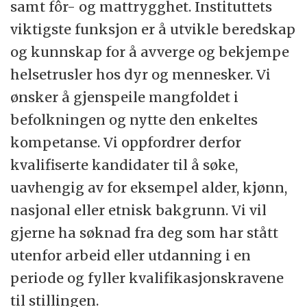
samt fôr- og mattrygghet. Instituttets
og internasjonalt referansesenter for
viktigste funksjon er å utvikle beredskap
Verdens dyrehelseorganisasjon (WOAH) på
og kunnskap for å avverge og bekjempe
flere områder.
helsetrusler hos dyr og mennesker. Vi
ønsker å gjenspeile mangfoldet i
Veterinærinstituttet har rundt 330 ansatte
befolkningen og nytte den enkeltes
som sammen skal løse vårt viktige
kompetanse. Vi oppfordrer derfor
samfunnsoppdrag fordelt i våre lokaler i
kvalifiserte kandidater til å søke,
Tromsø, Harstad, Trondheim, Bergen,
uavhengig av for eksempel alder, kjønn,
Sandnes og på hovedkontoret på Ås i
nasjonal eller etnisk bakgrunn. Vi vil
Akershus.
gjerne ha søknad fra deg som har stått
utenfor arbeid eller utdanning i en
For ytterligere informasjon om oss viser vi
periode og fyller kvalifikasjonskravene
til våre hjemmesider:
til stillingen.