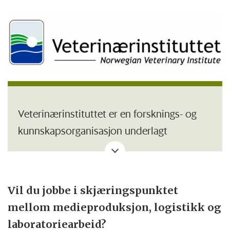
Veterinærinstituttet er en forsknings- og
kunnskapsorganisasjon underlagt
Landbruks- og matdepartementet og
Nærings- og fiskeridepartementet.
Vil du jobbe i skjæringspunktet
Instituttets visjon "God helse hos dyr, fisk
mellom medieproduksjon, logistikk og
og mennesker" skal nås gjennom tydelige
laboratoriearbeid?