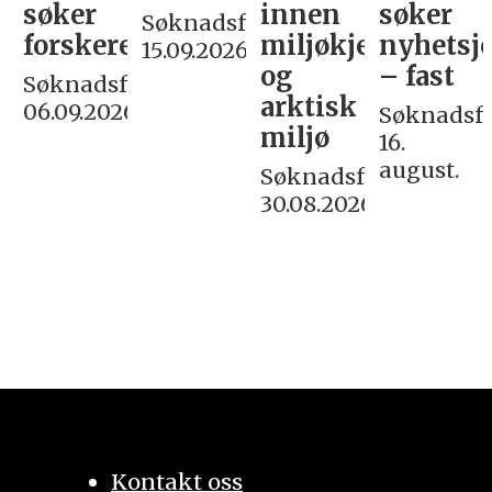
søker
innen
søker
Søknadsfrist:
forskere
miljøkjemi
nyhetsjo
15.09.2026
og
– fast
Søknadsfrist:
arktisk
06.09.2026
Søknadsfri
miljø
16.
august.
Søknadsfrist:
30.08.2026
Kontakt oss