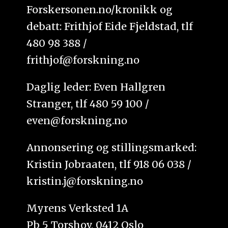
Forskersonen.no/kronikk og
debatt: Frithjof Eide Fjeldstad, tlf
480 98 388 /
frithjof@forskning.no
Daglig leder: Even Hallgren
Stranger, tlf 480 59 100 /
even@forskning.no
Annonsering og stillingsmarked:
Kristin Jobraaten, tlf 918 06 038 /
kristin.j@forskning.no
Myrens Verksted 1A
Pb 5 Torshov, 0412 Oslo