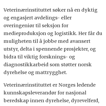
mål og gjennom et strategisk, faglig
samarbeide med partnere i over 40 land i
Veterinærinstituttet søker nå en dyktig
tillegg til Norge.
og engasjert avdelings- eller
overingeniør til seksjon for
Instituttet avdekker og avverger
medieproduksjon og logistikk. Her får du
smittsomme sykdommer og andre trusler
muligheten til å jobbe med avansert
mot helsen til dyr, fisk, mennesker og miljø.
utstyr, delta i spennende prosjekter, og
Sammen med myndigheter og næringsliv
bidra til viktig forsknings- og
arbeider vi også strategisk for god
diagnostikkarbeid som støtter norsk
dyrevelferd, trygg mat og bærekraftige
dyrehelse og mattrygghet.
bionæringer.
Veterinærinstituttet er Norges ledende
kunnskapsleverandør for nasjonal
Veterinærinstituttet er et nasjonalt
beredskap innen dyrehelse, dyrevelferd,
referanselaboratorium på over 30 områder