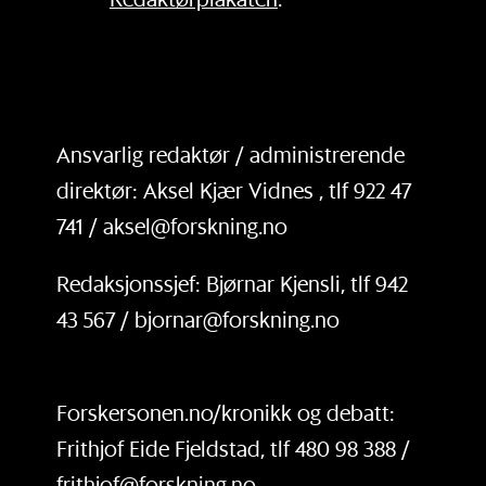
Ansvarlig redaktør / administrerende
direktør: Aksel Kjær Vidnes , tlf 922 47
741 / aksel@forskning.no
Redaksjonssjef: Bjørnar Kjensli, tlf 942
43 567 / bjornar@forskning.no
Forskersonen.no/kronikk og debatt:
Frithjof Eide Fjeldstad, tlf 480 98 388 /
frithjof@forskning.no