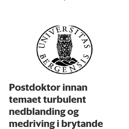
Samfunnsvitenskap
Humaniora
Juridiske fag
Postdoktor innan
temaet turbulent
nedblanding og
medriving i brytande