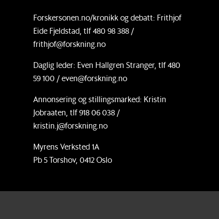
Forskersonen.no/kronikk og debatt: Frithjof
Eide Fjeldstad, tlf 480 98 388 /
frithjof@forskning.no
Daglig leder: Even Hallgren Stranger, tlf 480
59 100 / even@forskning.no
Annonsering og stillingsmarked: Kristin
Jobraaten, tlf 918 06 038 /
kristin.j@forskning.no
Myrens Verksted 1A
Pb 5 Torshov, 0412 Oslo