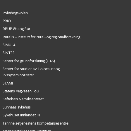
Politihøgskolen
PRIO
RBUP Øst og Sør
Ruralis – Institutt for rural- og regionalforskning
SIMULA
SINTEF
Senter for grunnforskning (CAS)
Senter for studier av Holocaust og
livssynsminoriteter
STAMI
Statens Vegvesen FoU
Stiftelsen Narviksenteret
Sunnaas sykehus
Sykehuset Innlandet HF
Tannhelsetjenestens kompetansesentre
Transportøkonomisk institutt