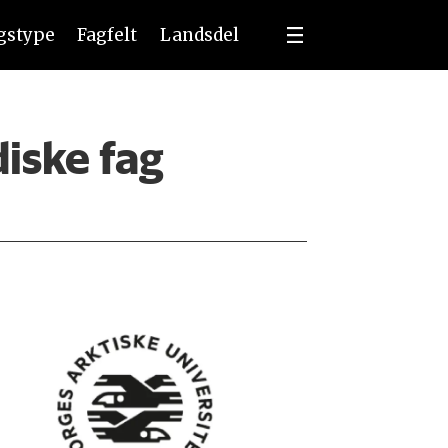
ngstype
Fagfelt
Landsdel
diske fag