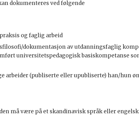
kan dokumenteres ved følgende
praksis og faglig arbeid
gsfilosofi/dokumentasjon av utdanningsfaglig komp
mført universitetspedagogisk basiskompetanse som
e arbeider (publiserte eller upubliserte) han/hun øns
n må være på et skandinavisk språk eller engelsk
.