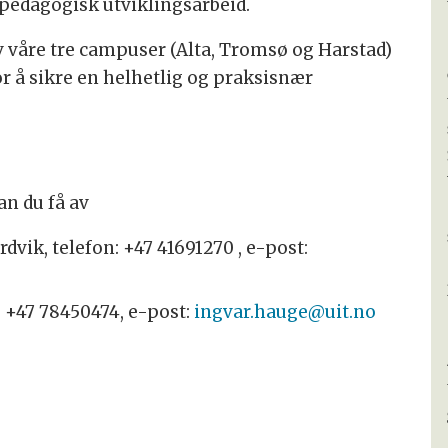
/pedagogisk utviklingsarbeid.
v våre tre campuser (Alta, Tromsø og Harstad)
or å sikre en helhetlig og praksisnær
an du få av
dvik, telefon: +47 41691270 , e-post:
: +47 78450474, e-post:
ingvar.hauge@uit.no