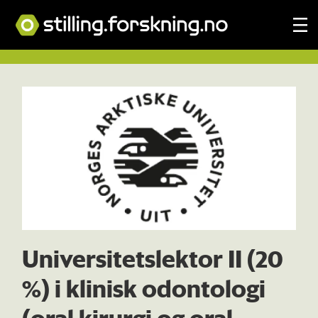
Tag:
uit
norges
arktiske
universitet
Universitetslektor II (20
%) i klinisk odontologi
(oral kirurgi og oral