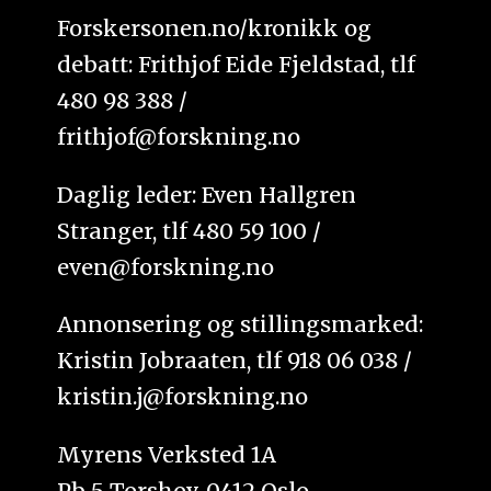
Forskersonen.no/kronikk og
debatt: Frithjof Eide Fjeldstad, tlf
480 98 388 /
frithjof@forskning.no
Daglig leder: Even Hallgren
Stranger, tlf 480 59 100 /
even@forskning.no
Annonsering og stillingsmarked:
Kristin Jobraaten, tlf 918 06 038 /
kristin.j@forskning.no
Myrens Verksted 1A
Pb 5 Torshov, 0412 Oslo