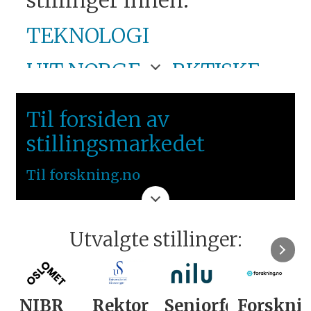
stillinger innen:
TEKNOLOGI
UIT NORGES ARKTISKE
UNIVERSITET
Til forsiden av
NORD-NORGE
stillingsmarkedet
Til forskning.no
Utvalgte stillinger:
NIBR
Rektor
Seniorforsker
Forskni