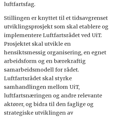
hovedcampuser og sju øvrige studiesteder
luftfartsfag.
i Nord-Norge og på Svalbard. Våre største
campuser er Tromsø, Alta, Narvik og
Stillingen er knyttet til et tidsavgrenset
Harstad. UiT har sju fakulteter, 40
utviklingsprosjekt som skal etablere og
institutter og sentre, og ledende
implementere Luftfartsrådet ved UiT.
forskningsmiljøer innenfor ulike fag.
Prosjektet skal utvikle en
Universitetet har 269 studieprogrammer og
hensiktsmessig organisering, en egnet
har fokus på utdanningskvalitet.
arbeidsform og en bærekraftig
samarbeidsmodell for rådet.
Akademisk frihet, vitenskapelige og
Luftfartsrådet skal styrke
forskningsetiske prinsipper ligger til grunn
samhandlingen mellom UiT,
for hele UiT sin virksomhet. Medvirkning,
luftfartsnæringen og andre relevante
medbestemmelse, åpenhet og gode
aktører, og bidra til den faglige og
prosesser skal gi det beslutningsgrunnlaget
strategiske utviklingen av