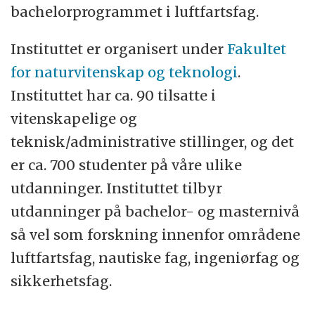
vi trenger for å gjøre kloke og framsynte
bachelorprogrammet i luftfartsfag.
prioriteringer. Våre studenter og ansatte
skal ha mulighet til å utvikle sine evner og
Instituttet er organisert under
Fakultet
potensial. Tuftet på vitenskapelig integritet
for naturvitenskap og teknologi
.
skal vi være modige, engasjerte og rause -
Instituttet har ca. 90 tilsatte i
tett på fag, folk og samtidsutviklingen.
vitenskapelige og
teknisk/administrative stillinger, og det
Les mer om
UiTs strategi mot 2030
er ca. 700 studenter på våre ulike
utdanninger. Instituttet tilbyr
utdanninger på bachelor- og masternivå
så vel som forskning innenfor områdene
luftfartsfag, nautiske fag, ingeniørfag og
sikkerhetsfag.