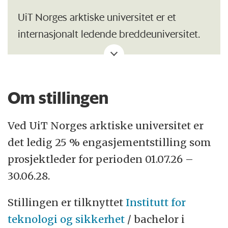
UiT Norges arktiske universitet er et
internasjonalt ledende breddeuniversitet.
Vår visjon er å være en drivkraft i nord. Det
nordsamiske begrepet eallju, som betyr
arbeidsiver, setter tonen for drivkraften i
Om stillingen
UiT. Sammen med studenter, ansatte og
samfunnet for øvrig skal vi utnytte vår
Ved UiT Norges arktiske universitet er
beliggenhet i Nord-Norge og Sápmi, vår
det ledig 25 % engasjementstilling som
faglige bredde og tverrfaglige fortrinn til å
prosjektleder for perioden 01.07.26 –
forme framtiden.
30.06.28.
UiT har om lag 18 000 studenter, mer enn
Stillingen er tilknyttet
Institutt for
4000 ansatte, og er etablert på fire
teknologi og sikkerhet
/ bachelor i