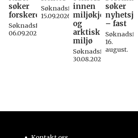
søker
innen
søker
Søknadsfrist:
forskere
miljøkjemi
nyhetsjo
15.09.2026
og
– fast
Søknadsfrist:
arktisk
06.09.2026
Søknadsfri
miljø
16.
august.
Søknadsfrist:
30.08.2026
Kontakt oss