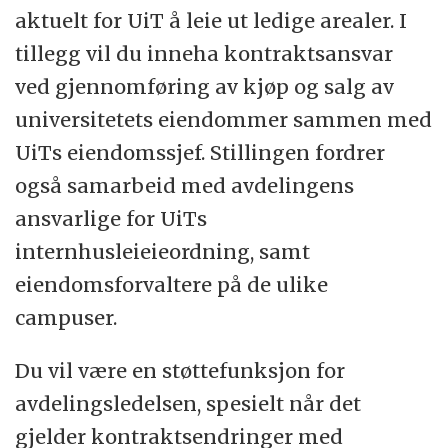
Harstad. UiT har sju fakulteter, 40
aktuelt for UiT å leie ut ledige arealer. I
institutter og sentre, og ledende
tillegg vil du inneha kontraktsansvar
forskningsmiljøer innenfor ulike fag.
ved gjennomføring av kjøp og salg av
Universitetet har 269 studieprogrammer og
universitetets eiendommer sammen med
har fokus på utdanningskvalitet.
UiTs eiendomssjef. Stillingen fordrer
også samarbeid med avdelingens
Akademisk frihet, vitenskapelige og
ansvarlige for UiTs
forskningsetiske prinsipper ligger til grunn
internhusleieieordning, samt
for hele UiT sin virksomhet. Medvirkning,
eiendomsforvaltere på de ulike
medbestemmelse, åpenhet og gode
campuser.
prosesser skal gi det beslutningsgrunnlaget
vi trenger for å gjøre kloke og framsynte
Du vil være en støttefunksjon for
prioriteringer. Våre studenter og ansatte
avdelingsledelsen, spesielt når det
skal ha mulighet til å utvikle sine evner og
gjelder kontraktsendringer med