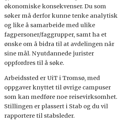
potensial. Tuftet på vitenskapelig integritet
økonomiske konsekvenser. Du som
skal vi være modige, engasjerte og rause -
søker må derfor kunne tenke analytisk
tett på fag, folk og samtidsutviklingen.
og like å samarbeide med ulike
fagpersoner/faggrupper, samt ha et
Les mer om
UiTs strategi mot 2030
ønske om å bidra til at avdelingen når
sine mål. Nyutdannede jurister
oppfordres til å søke.
Arbeidssted er UiT i Tromsø, med
oppgaver knyttet til øvrige campuser
som kan medføre noe reisevirksomhet.
Stillingen er plassert i Stab og du vil
rapportere til stabsleder.