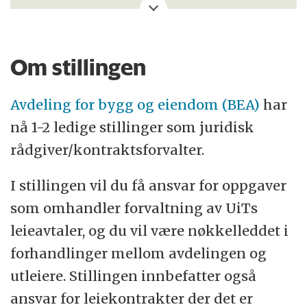
Vår visjon er å være en drivkraft i nord. Det
nordsamiske begrepet eallju, som betyr
arbeidsiver, setter tonen for drivkraften i
Om stillingen
UiT. Sammen med studenter, ansatte og
samfunnet for øvrig skal vi utnytte vår
Avdeling for bygg og eiendom (BEA)
har
beliggenhet i Nord-Norge og Sápmi, vår
nå 1-2 ledige stillinger som juridisk
faglige bredde og tverrfaglige fortrinn til å
rådgiver/kontraktsforvalter.
forme framtiden.
I stillingen vil du få ansvar for oppgaver
UiT har om lag 18 000 studenter, mer enn
som omhandler forvaltning av UiTs
4000 ansatte, og er etablert på fire
leieavtaler, og du vil være nøkkelleddet i
hovedcampuser og sju øvrige studiesteder
forhandlinger mellom avdelingen og
i Nord-Norge og på Svalbard. Våre største
utleiere. Stillingen innbefatter også
campuser er Tromsø, Alta, Narvik og
ansvar for leiekontrakter der det er