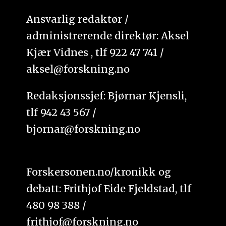
Ansvarlig redaktør /
administrerende direktør: Aksel
Kjær Vidnes , tlf 922 47 741 /
aksel@forskning.no
Redaksjonssjef: Bjørnar Kjensli,
tlf 942 43 567 /
bjornar@forskning.no
Forskersonen.no/kronikk og
debatt: Frithjof Eide Fjeldstad, tlf
480 98 388 /
frithjof@forskning.no