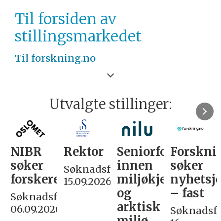
UNIVERSITET
Til forsiden av
NORD-NORGE
stillingsmarkedet
Til forskning.no
Utvalgte stillinger:
NIBR
Rektor
Seniorforsker
Forskni
søker
innen
søker
Søknadsfrist:
forskere
miljøkjemi
nyhetsjo
15.09.2026
og
– fast
Søknadsfrist:
arktisk
06.09.2026
Søknadsfri
miljø