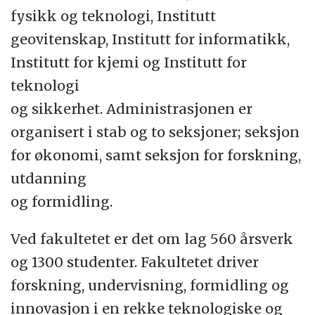
fysikk og teknologi, Institutt
til intervju, og får du jobben, legger vi til
geovitenskap, Institutt for informatikk,
rette for deg om du trenger det. Utenom å
Institutt for kjemi og Institutt for
velge ut riktige kandidater bruker vi ikke
teknologi
avkrysningene til noe annet enn
og sikkerhet. Administrasjonen er
anonymisert statistikk.
organisert i stab og to seksjoner; seksjon
Les mer i arbeidsgiverportalen
for økonomi, samt seksjon for forskning,
https://arbeidsgiver.difi.no/positivsaerbehandl
utdanning
og formidling.
Personopplysninger som oppgis behandles
i henhold til lov om behandling av
Ved fakultetet er det om lag 560 årsverk
personopplysninger. Søkere kan be om
og 1300 studenter. Fakultetet driver
ikke å bli oppført på den offentlige
forskning, undervisning, formidling og
søkerlista, men universitetet kan likevel
innovasjon i en rekke teknologiske og