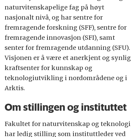
beslutte at navnet på søkeren skal
naturvitenskapelige fag på høyt
offentliggjøres. Søkeren vil da bli varslet i
nasjonalt nivå, og har sentre for
forkant av offentliggjøring.
fremragende forskning (SFF), sentre for
fremragende innovasjon (SFI), samt
senter for fremragende utdanning (SFU).
Visjonen er å være et anerkjent og synlig
kraftsenter for kunnskap og
teknologiutvikling i nordområdene og i
Arktis.
Om stillingen og instituttet
Fakultet for naturvitenskap og teknologi
har ledig stilling som instituttleder ved