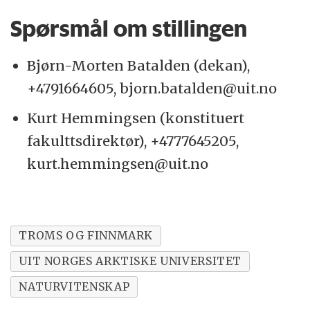
Spørsmål om stillingen
Bjørn-Morten Batalden (dekan),
+4791664605, bjorn.batalden@uit.no
Kurt Hemmingsen (konstituert
fakulttsdirektør), +4777645205,
kurt.hemmingsen@uit.no
TROMS OG FINNMARK
UIT NORGES ARKTISKE UNIVERSITET
NATURVITENSKAP