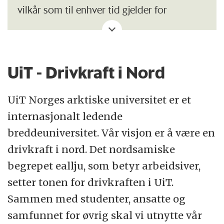
vilkår som til enhver tid gjelder for
statsansatte, og retningslinjer ved UiT. På
våre nettsider finner du mer
informasjon til
søkere på stillinger ved UiT
.
UiT - Drivkraft i Nord
UiT Norges arktiske universitet har et
UiT Norges arktiske universitet er et
personalpolitisk mål om å være en
internasjonalt ledende
arbeidsgiver som gjenspeiler mangfoldet i
breddeuniversitet. Vår visjon er å være en
samfunnet og som tar i bruk potensialet i
drivkraft i nord. Det nordsamiske
befolkningens samlede kompetanse. Vi
begrepet eallju, som betyr arbeidsiver,
mener at inkludering og mangfold er en
setter tonen for drivkraften i UiT.
styrke og ønsker oss medarbeidere med
Sammen med studenter, ansatte og
ulik kompetanse, fagkombinasjoner,
samfunnet for øvrig skal vi utnytte vår
livserfaring og perspektiver.