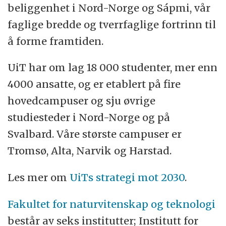
beliggenhet i Nord-Norge og Sápmi, vår
Ansettelsen blir gjennomført etter lovverk
faglige bredde og tverrfaglige fortrinn til
som regulerer eksport av kunnskap,
å forme framtiden.
teknologi og tjenester.
UiT har om lag 18 000 studenter, mer enn
Forespørsler om hvordan arbeidsmiljøet er
4000 ansatte, og er etablert på fire
tilrettelagt, helsetjeneste, muligheter for
hovedcampuser og sju øvrige
fleksitid, deltid o.l. kan rettes til
studiesteder i Nord-Norge og på
kontaktperson.
Svalbard. Våre største campuser er
Tromsø, Alta, Narvik og Harstad.
Har du funksjonsnedsettelse, hull i CV-en
eller innvandrerbakgrunn, oppfordrer vi
Les mer om
UiTs strategi mot 2030
.
deg som søker til å krysse av for dette i
Fakultet for naturvitenskap og teknologi
jobbsøkerportalen. Er det kvalifiserte
består av seks institutter; Institutt for
søkere, kaller vi inn minst én i hver gruppe