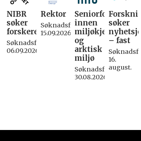
NIBR
Rektor
Seniorforsker
Forskni
søker
innen
søker
Søknadsfrist:
forskere
miljøkjemi
nyhetsjo
15.09.2026
og
– fast
Søknadsfrist:
arktisk
06.09.2026
Søknadsfri
miljø
16.
august.
Søknadsfrist:
30.08.2026