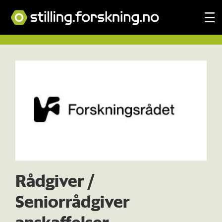
Tag:
norges
forskningsråd
Rådgiver /
Seniorrådgiver
anskaffelser –