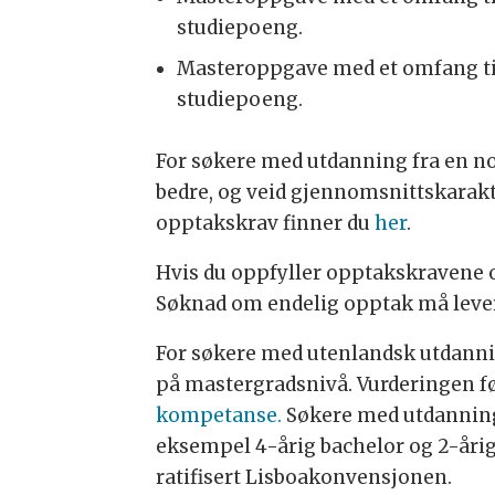
studiepoeng.
Masteroppgave med et omfang til
studiepoeng.
For søkere med utdanning fra en no
bedre, og veid gjennomsnittskarakt
opptakskrav finner du
her
.
Hvis du oppfyller opptakskravene og
Søknad om endelig opptak må leveres
For søkere med utenlandsk utdanni
på mastergradsnivå. Vurderingen f
kompetanse.
Søkere med utdanning 
eksempel 4-årig bachelor og 2-åri
ratifisert Lisboakonvensjonen.