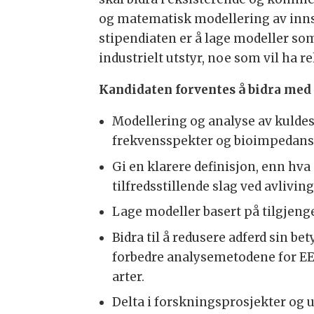
og matematisk modellering av inns
stipendiaten er å lage modeller som
industrielt utstyr, noe som vil ha r
Kandidaten forventes å bidra med
Modellering og analyse av kuldes
frekvensspekter og bioimpedans o
Gi en klarere definisjon, enn hva 
tilfredsstillende slag ved avliving
Lage modeller basert på tilgjeng
Bidra til å redusere adferd sin b
forbedre analysemetodene for EE
arter.
Delta i forskningsprosjekter og