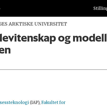
Stilli
GES ARKTISKE UNIVERSITET
ålevitenskap og modell
ien
osessteknologi
(IAP),
Fakultet for