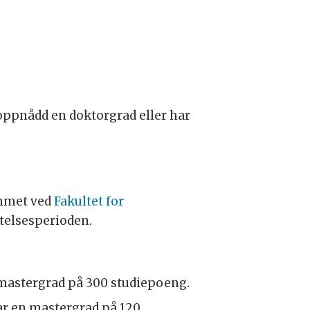
oppnådd en doktorgrad eller har
rammet ved
Fakultet for
ttelsesperioden.
 mastergrad på 300 studiepoeng.
ar en mastergrad på 120