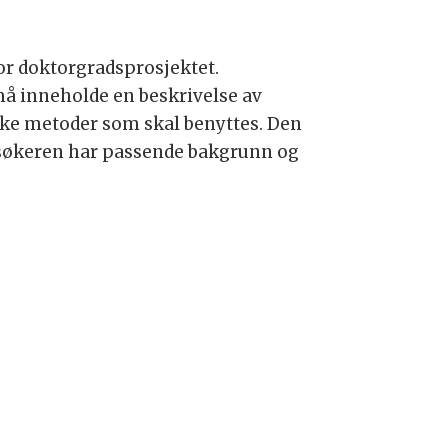
or doktorgradsprosjektet.
 må inneholde en beskrivelse av
lke metoder som skal benyttes. Den
at søkeren har passende bakgrunn og