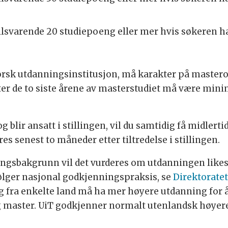
svarende 20 studiepoeng eller mer hvis søkeren ha
rsk utdanningsinstitusjon, må karakter på mastero
er de to siste årene av masterstudiet må være min
 blir ansatt i stillingen, vil du samtidig få midlert
 senest to måneder etter tiltredelse i stillingen.
ngsbakgrunn vil det vurderes om utdanningen likes
ølger nasjonal godkjenningspraksis, se
Direktoratet
fra enkelte land må ha mer høyere utdanning for å
g master. UiT godkjenner normalt utenlandsk høyer