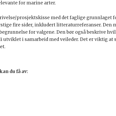
levante for marine arter.
ivelse/prosjektskisse med det faglige grunnlaget f
stige fire sider, inkludert litteraturreferanser. Den
egrunnelse for valgene. Den bør også beskrive hvi
li utviklet i samarbeid med veileder. Det er viktig 
et.
an du få av: