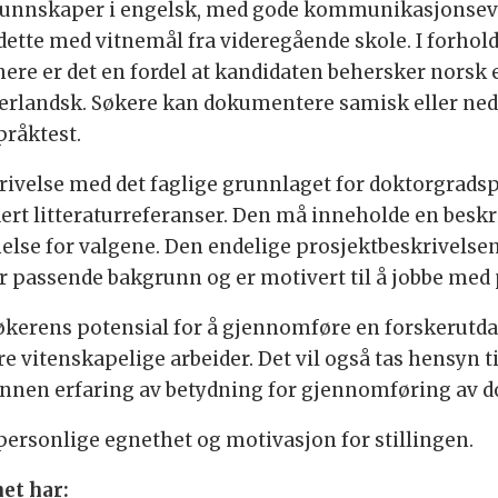
unnskaper i engelsk, med gode kommunikasjonsevne
ette med vitnemål fra videregående skole. I forho
e er det en fordel at kandidaten behersker norsk el
derlandsk. Søkere kan dokumentere samisk eller ne
pråktest.
ivelse med det faglige grunnlaget for doktorgradsp
udert litteraturreferanser. Den må inneholde en beskr
se for valgene. Den endelige prosjektbeskrivelsen v
har passende bakgrunn og er motivert til å jobbe med 
søkerens potensial for å gjennomføre en forskerut
e vitenskapelige arbeider. Det vil også tas hensyn til
 annen erfaring av betydning for gjennomføring av d
 personlige egnethet og motivasjon for stillingen.
et har: