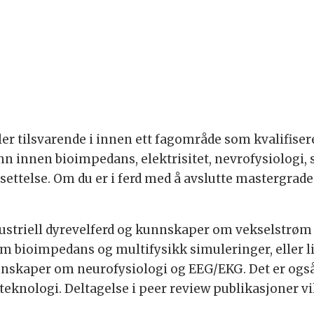
ler tilsvarende i innen ett fagområde som kvalifiser
 innen bioimpedans, elektrisitet, nevrofysiologi, s
settelse. Om du er i ferd med å avslutte mastergraden
dustriell dyrevelferd og kunnskaper om vekselstrøm
 bioimpedans og multifysikk simuleringer, eller li
skaper om neurofysiologi og EEG/EKG. Det er også
nologi. Deltagelse i peer review publikasjoner vil 