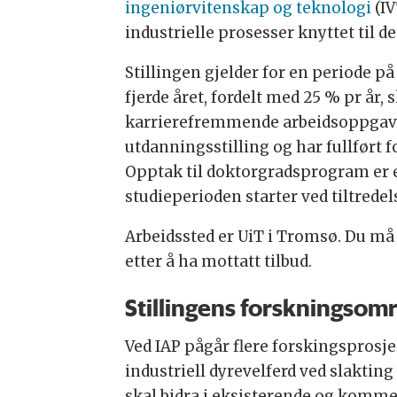
ingeniørvitenskap og teknologi
(IV
industrielle prosesser knyttet til
Stillingen gjelder for en periode på f
fjerde året, fordelt med 25 % pr år, 
karrierefremmende arbeidsoppgaver 
utdanningsstilling og har fullført
Opptak til doktorgradsprogram er e
studieperioden starter ved tiltredels
Arbeidssted er UiT i Tromsø. Du må 
etter å ha mottatt tilbud.
Stillingens forskningsom
Ved IAP pågår flere forskingsprosjek
industriell dyrevelferd ved slakting
skal bidra i eksisterende og komm