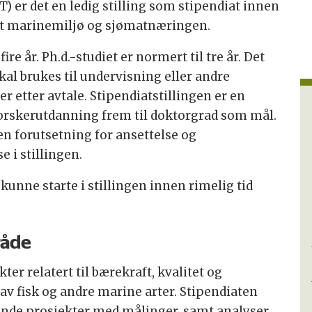
T) er det en ledig stilling som stipendiat innen
 det marinemiljø og sjømatnæringen.
ire år. Ph.d.-studiet er normert til tre år. Det
skal brukes til undervisning eller andre
etter avtale. Stipendiatstillingen er en
 forskerutdanning frem til doktorgrad som mål.
n forutsetning for ansettelse og
e i stillingen.
kunne starte i stillingen innen rimelig tid
råde
ter relatert til bærekraft, kvalitet og
 av fisk og andre marine arter. Stipendiaten
ende prosjekter med målinger, samt analyser