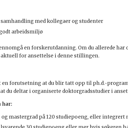
 samhandling med kollegaer og studenter
 godt arbeidsmiljø
 gjennomgå en forskerutdanning. Om du allerede har 
ktuell for ansettelse i denne stillingen.
t en forutsetning at du blir tatt opp til ph.d.-prog
at du deltar i organiserte doktorgradsstudier i anse
 har:
 og mastergrad på 120 studiepoeng, eller integrert
svarende 30 studiepoeng eller mer hvis søkeren h