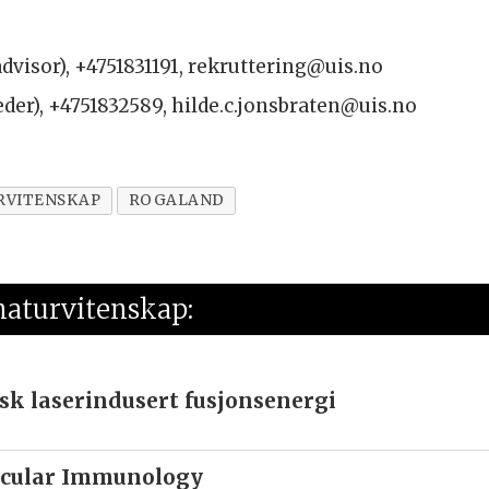
dvisor), +4751831191, rekruttering@uis.no
eder), +4751832589, hilde.c.jonsbraten@uis.no
RVITENSKAP
ROGALAND
 naturvitenskap:
sk laserindusert fusjonsenergi
ecular Immunology