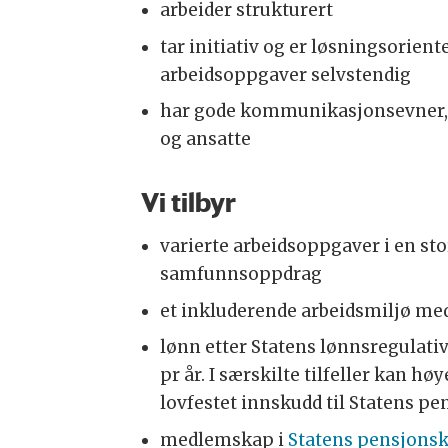
arbeider strukturert
tar initiativ og er løsningsorient
arbeidsoppgaver selvstendig
har gode kommunikasjonsevner, o
og ansatte
Vi tilbyr
varierte arbeidsoppgaver i en sto
samfunnsoppdrag
et inkluderende arbeidsmiljø med
lønn etter Statens lønnsregulativ 
pr år. I særskilte tilfeller kan h
lovfestet innskudd til Statens pe
medlemskap i
Statens pensjons