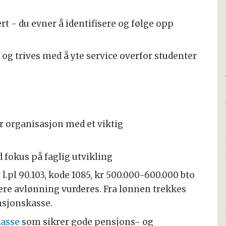
ert - du evner å identifisere og følge opp
g trives med å yte service overfor studenter
r organisasjon med et viktig
 fokus på faglig utvikling
l.pl 90.103, kode 1085, kr 500.000-600.000 bto
øyere avlønning vurderes. Fra lønnen trekkes
nsjonskasse.
kasse
som sikrer gode pensjons- og