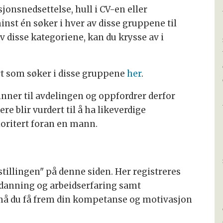
jonsnedsettelse, hull i CV-en eller
nst én søker i hver av disse gruppene til
av disse kategoriene, kan du krysse av i
rt som søker i disse gruppene
her
.
vinner til avdelingen og oppfordrer derfor
re blir vurdert til å ha likeverdige
rioritert foran en mann.
stillingen" på denne siden. Her registreres
danning og arbeidserfaring samt
 må du få frem din kompetanse og motivasjon