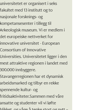
universitetet er organisert i seks
fakultet med 13 institutt og to
nasjonale forsknings- og
kompetansesenter i tillegg til
Arkeologisk museum. Vi er medlem i
det europeiske nettverket for
innovative universitet - European
Consortium of Innovative
Universities. Universitetet ligger i den
mest attraktive regionen i landet med
300.000 innbyggere.
Stavangerregionen har et dynamisk
arbeidsmarked og tilbyr en rekke
spennende kultur- og
fritidsaktiviteter.Sammen med våre
ansatte og studenter vil vi løfte
blikket, og våge å tenke stort og nytt –