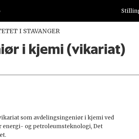
Stilli
TETET I STAVANGER
ør i kjemi (vikariat)
 vikariat som avdelingsingeniør i kjemi ved
for energi- og petroleumsteknologi, Det
et.