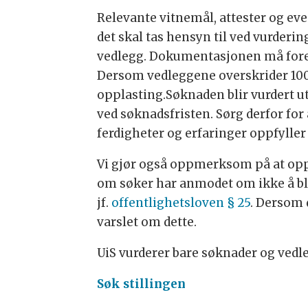
Relevante vitnemål, attester og e
det skal tas hensyn til ved vurderi
vedlegg. Dokumentasjonen må forel
Dersom vedleggene overskrider 10
opplasting.Søknaden blir vurdert u
ved søknadsfristen. Sørg derfor for
ferdigheter og erfaringer oppfyller
Vi gjør også oppmerksom på at oppl
om søker har anmodet om ikke å bli 
jf.
offentlighetsloven § 25
. Dersom d
varslet om dette.
UiS vurderer bare søknader og vedle
Søk stillingen