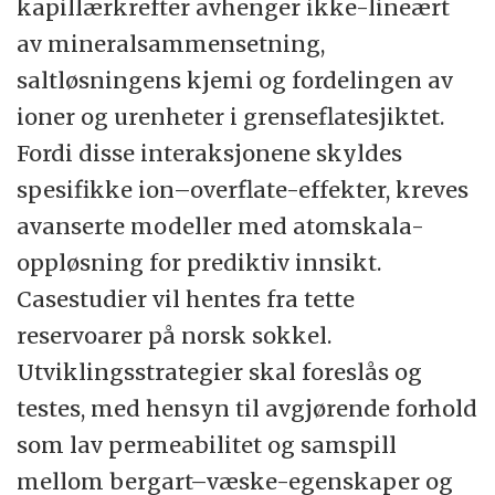
kapillærkrefter avhenger ikke-lineært
energiressurser og Institutt for sikkerhet,
av mineralsammensetning,
økonomi og planlegging.
saltløsningens kjemi og fordelingen av
ioner og urenheter i grenseflatesjiktet.
Institutt for matematikk og fysikk er en del
Fordi disse interaksjonene skyldes
av Det teknisk-naturvitenskapelige fakultet,
spesifikke ion–overflate-effekter, kreves
og tilbyr studier i matematikk og fysikk,
avanserte modeller med atomskala-
femårig mastergrad og doktorgrad.
oppløsning for prediktiv innsikt.
Instituttet har stor spennvidde og dekker
Casestudier vil hentes fra tette
fagområdene matematikk, statistikk og
reservoarer på norsk sokkel.
fysikk. Instituttet har ansvar for all
Utviklingsstrategier skal foreslås og
grunnleggende undervisning i matematikk,
testes, med hensyn til avgjørende forhold
statistikk og fysikk ved fakultetet. Det er i
som lav permeabilitet og samspill
dag 50 ansatte (inklusiv stipendiater og
mellom bergart–væske-egenskaper og
postdoktorer) og 100 studenter er