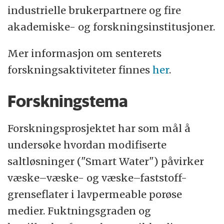
blir laget i samarbeid med industrien.
industrielle brukerpartnere og fire
Fakultetet har etablert
akademiske- og forskningsinstitusjoner.
forskningssamarbeid med universitet i USA
og Europa, og har utviklet flere fagmiljø
Mer informasjon om senterets
som er internasjonalt
forskningsaktiviteter finnes
her
.
ledende. Fakultetet har om lag 2.800
Forskningstema
studenter og ca 500 ansatte fordelt på
fakultetsadministrasjonen, Institutt for
Forskningsprosjektet har som mål å
data- og elektroteknikk, Institutt
undersøke hvordan modifiserte
for maskin, bygg og materialteknologi,
saltløsninger ("Smart Water") påvirker
Institutt for matematikk og fysikk, Institutt
væske–væske- og væske–faststoff-
for kjemi, biovitenskap og miljøteknologi,
grenseflater i lavpermeable porøse
Institutt for energi- og
medier. Fuktningsgraden og
petroleumsteknologi, Institutt for