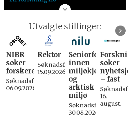
Utvalgte stillinger:
NIBR
Rektor
Seniorforsker
Forskni
søker
innen
søker
Søknadsfrist:
forskere
miljøkjemi
nyhetsjo
15.09.2026
og
– fast
Søknadsfrist:
arktisk
06.09.2026
Søknadsfri
miljø
16.
august.
Søknadsfrist:
30.08.2026