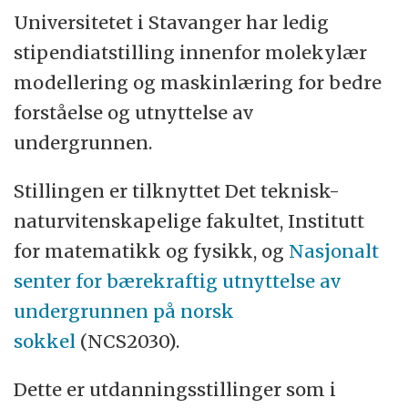
felles retning skal drives frem av omtanke
Universitetet i Stavanger har ledig
for grønn og bærekraftig omstilling og
stipendiatstilling innenfor molekylær
rettferdig samfunnsutvikling, gjennom nye
modellering og maskinlæring for bedre
måter å forvalte naturressursene på og
forståelse og utnyttelse av
legge til rette for bedre byer og
undergrunnen.
lokalsamfunn. Energi, helse og
velferd, læring for livet er våre
Stillingen er tilknyttet Det teknisk-
satsingsområder.
naturvitenskapelige fakultet, Institutt
for matematikk og fysikk, og
Nasjonalt
I samspill og dialog med våre omgivelser
senter for bærekraftig utnyttelse av
regionalt, nasjonalt og internasjonalt har vi
undergrunnen på norsk
et åpent og innovativt klima for utdanning,
sokkel
(NCS2030).
forskning, kunstnerisk utviklingsarbeid,
Dette er utdanningsstillinger som i
nyskapning, formidling og