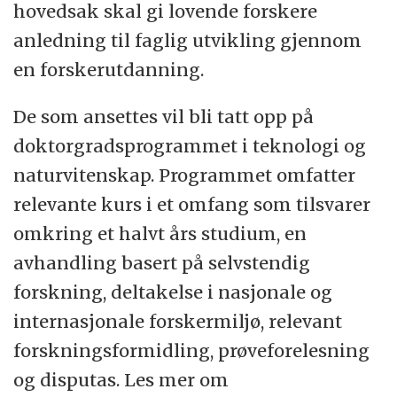
hovedsak skal gi lovende forskere
museumsvirksomhet. Den faglige
anledning til faglig utvikling gjennom
virksomheten ved universitetet er
en forskerutdanning.
organisert i seks fakultet med 13 institutt
og to nasjonale forsknings- og
De som ansettes vil bli tatt opp på
kompetansesenter i tillegg til Arkeologisk
doktorgradsprogrammet i teknologi og
museum. Vi er medlem i det europeiske
naturvitenskap. Programmet omfatter
nettverket for innovative universitet -
relevante kurs i et omfang som tilsvarer
European Consortium of Innovative
omkring et halvt års studium, en
Universities. Universitetet ligger i den mest
avhandling basert på selvstendig
attraktive regionen i landet med 300.000
forskning, deltakelse i nasjonale og
innbyggere. Stavangerregionen har
internasjonale forskermiljø, relevant
et dynamisk arbeidsmarked og tilbyr en
forskningsformidling, prøveforelesning
rekke spennende kultur- og
og disputas. Les mer om