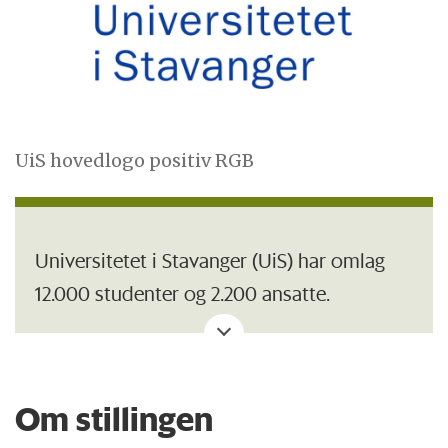
UiS hovedlogo positiv RGB
Universitetet i Stavanger (UiS) har omlag
12.000 studenter og 2.200 ansatte.
Universitetet har store ambisjoner. Vi skal
ha en innovativ og internasjonal profil og
være en drivkraft i kunnskapsutviklingen
Om stillingen
og endringsprosesser i samfunnet. Vår