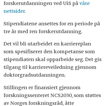
fritidsaktiviteter.
forskerutdanningen ved UiS på
våre
nettsider.
Sammen med våre ansatte og studenter vil
Stipendiatene ansettes for en periode på
vi løfte blikket, og våge å tenke stort og
tre år med ren forskerutdanning.
nytt – vi vil utfordre det velkjente og
utforske det ukjente.
Det vil bli utarbeidet en karriereplan
som spesifiserer den kompetanse som
Det teknisk-naturvitenskapelige
stipendiaten skal opparbeide seg. Det gis
fakultet tilbyr teknisk-naturvitenskapelige
tilgang til karriereveiledning gjennom
utdanninger på bachelor-, master- og
doktorgradsutdanningen.
doktorgradsnivå. I nært samarbeid
med NORCE og industrien i regionen har
Stillingen er finansiert gjennom
fakultetet etablert samarbeid om forskning.
forskningssenteret NCS2030, som støttes
En rekke master- og doktorgradsoppgaver
av Norges forskningsråd, åtte