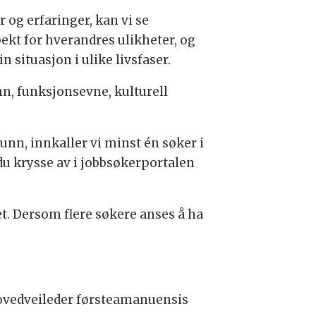
 og erfaringer, kan vi se
spekt for hverandres ulikheter, og
n situasjon i ulike livsfaser.
nn, funksjonsevne, kulturell
unn, innkaller vi minst én søker i
 du krysse av i jobbsøkerportalen
et. Dersom flere søkere anses å ha
hovedveileder førsteamanuensis