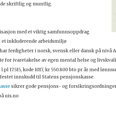
de skriftlig og muntlig.
nisasjon med et viktig samfunnsoppdrag
g et inkluderende arbeidsmiljø
ar ferdigheter i norsk, svensk eller dansk på nivå 
este for ivaretakelse av egen mental helse og livskval
l.pl 17.515, kode 1017, kr 550.800 bto pr år med lønnsu
vfestet innskudd til Statens pensjonskasse.
kasse
sikrer gode pensjons- og forsikringsordninge
å uis.no