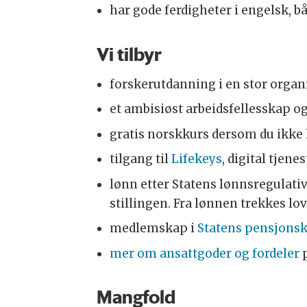
har gode ferdigheter i engelsk, bå
Vi tilbyr
forskerutdanning i en stor orga
et ambisiøst arbeidsfellesskap o
gratis norskkurs dersom du ikke h
tilgang til
Lifekeys
, digital tjen
lønn etter Statens lønnsregulativ 
stillingen. Fra lønnen trekkes lo
medlemskap i
Statens pensjons
mer om ansattgoder og fordeler
p
Mangfold