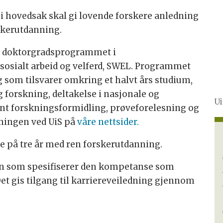
 i hovedsak skal gi lovende forskere anledning
rskerutdanning.
på doktorgradsprogrammet i
sosialt arbeid og velferd, SWEL. Programmet
g som tilsvarer omkring et halvt års studium,
 forskning, deltakelse i nasjonale og
Ui
ant forskningsformidling, prøveforelesning og
ningen ved UiS på
våre nettsider.
de på tre år med ren forskerutdanning.
plan som spesifiserer den kompetanse som
et gis tilgang til karriereveiledning gjennom