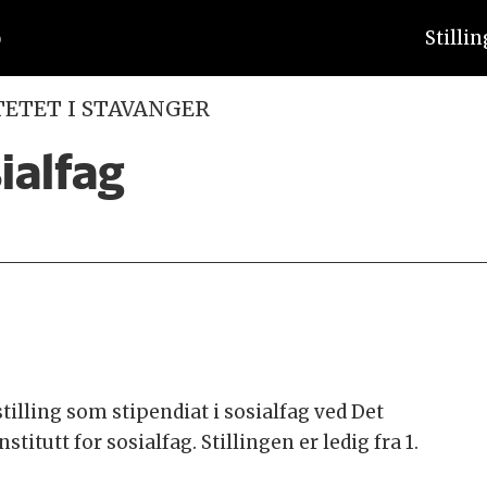
Stilli
TETET I STAVANGER
ialfag
stilling som stipendiat i sosialfag ved Det
itutt for sosialfag. Stillingen er ledig fra 1.