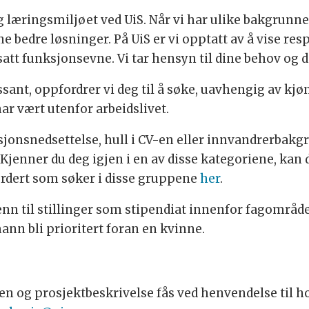
g læringsmiljøet ved UiS. Når vi har ulike bakgrunner
nne bedre løsninger. På UiS er vi opptatt av å vise re
satt funksjonsevne. Vi tar hensyn til dine behov og di
ssant, oppfordrer vi deg til å søke, uavhengig av kjø
ar vært utenfor arbeidslivet.
sjonsnedsettelse, hull i CV-en eller innvandrerbakgr
 Kjenner du deg igjen i en av disse kategoriene, kan
vurdert som søker i disse gruppene
her
.
menn til stillinger som stipendiat innenfor fagområd
mann bli prioritert foran en kvinne.
n og prosjektbeskrivelse fås ved henvendelse til 