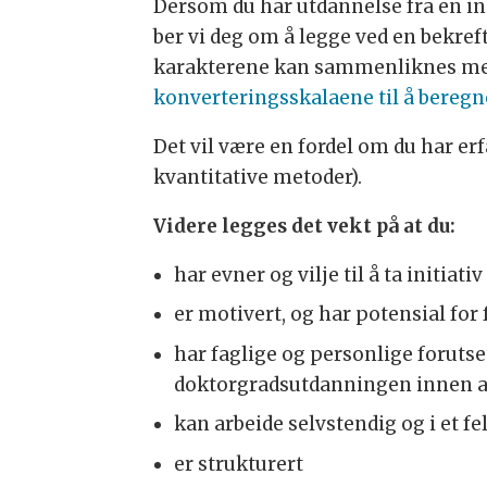
Dersom du har utdannelse fra en i
ber vi deg om å legge ved en bekre
karakterene kan sammenliknes med
konverteringsskalaene til å beregn
Det vil være en fordel om du har e
kvantitative metoder).
Videre legges det vekt på at du:
har evner og vilje til å ta initiat
er motivert, og har potensial for
har faglige og personlige foruts
doktorgradsutdanningen innen a
kan arbeide selvstendig og i et f
er strukturert