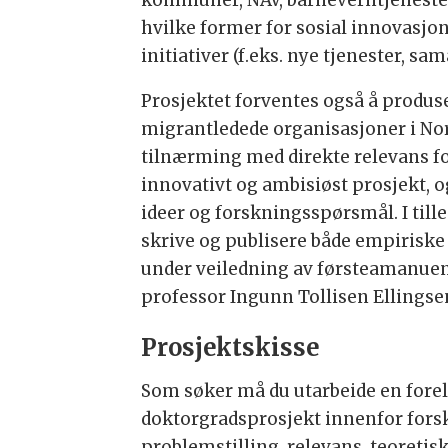
kommuner, NAV, barneverntjenester
hvilke former for sosial innovasj
initiativer (f.eks. nye tjenester, 
Prosjektet forventes også å produs
migrantledede organisasjoner i Nor
tilnærming med direkte relevans for
innovativt og ambisiøst prosjekt, og
ideer og forskningsspørsmål. I tille
skrive og publisere både empiriske
under veiledning av førsteamanuen
professor Ingunn Tollisen Ellingse
Prosjektskisse
Som søker må du utarbeide en forel
doktorgradsprosjekt innenfor forsk
problemstilling, relevans, teoretis