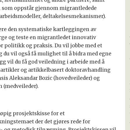
, sivilsamfunnet og andre partnere, samt
on som oppstår gjennom migrantledede
samarbeidsmodeller, deltakelsesmekanismer).
ere den systematiske kartleggingen av
ge og teste en migrantledet innovativ
 politikk og praksis. Du vil jobbe med et
 du vil også få mulighet til å bidra med egne
gg vil du få god veiledning i arbeide med å
 artikler og artikkelbasert doktoravhandling
sis Aleksandar Bozic (hovedveileder) og
n (medveileder).
øpig prosjektskisse for et
ningstemaet der det gjøres rede for
k- og metodisk tilnærming. Prosjektskissen vil