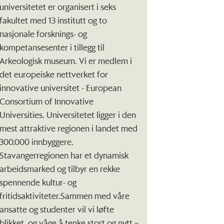
universitetet er organisert i seks
fakultet med 13 institutt og to
nasjonale forsknings- og
kompetansesenter i tillegg til
Arkeologisk museum. Vi er medlem i
det europeiske nettverket for
innovative universitet - European
Consortium of Innovative
Universities. Universitetet ligger i den
mest attraktive regionen i landet med
300.000 innbyggere.
Stavangerregionen har et dynamisk
arbeidsmarked og tilbyr en rekke
spennende kultur- og
fritidsaktiviteter.Sammen med våre
ansatte og studenter vil vi løfte
blikket, og våge å tenke stort og nytt –