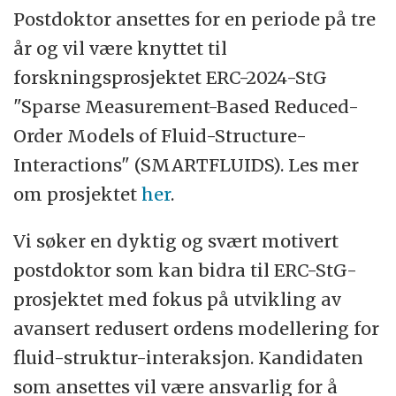
velferd, læring for livet er våre
Postdoktor ansettes for en periode på tre
satsingsområder.I samspill og dialog med
år og vil være knyttet til
våre omgivelser regionalt, nasjonalt og
forskningsprosjektet ERC-2024-StG
internasjonalt har vi et åpent og innovativt
"Sparse Measurement-Based Reduced-
klima for utdanning, forskning, kunstnerisk
Order Models of Fluid-Structure-
utviklingsarbeid, nyskapning, formidling og
Interactions" (SMARTFLUIDS). Les mer
museumsvirksomhet. Den faglige
om prosjektet
her
.
virksomheten ved universitetet er
Vi søker en dyktig og svært motivert
organisert i seks fakultet med 13 institutt
postdoktor som kan bidra til ERC-StG-
og to nasjonale forsknings- og
prosjektet med fokus på utvikling av
kompetansesenter i tillegg til Arkeologisk
avansert redusert ordens modellering for
museum. Vi er medlem i det europeiske
fluid-struktur-interaksjon. Kandidaten
nettverket for innovative universitet -
som ansettes vil være ansvarlig for å