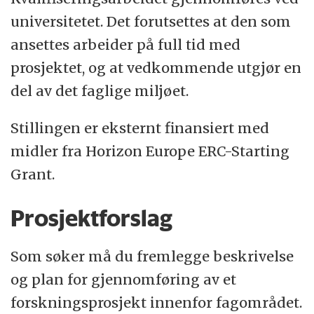
institutt for maskin, bygg og
universitetet. Det forutsettes at den som
materialteknologi, institutt for matematikk
ansettes arbeider på full tid med
og fysikk, institutt for kjemi, biovitenskap
prosjektet, og at vedkommende utgjør en
og miljøteknologi, institutt for energi- og
del av det faglige miljøet.
petroleumsteknologi og institutt for
sikkerhet, økonomi og planlegging.
Stillingen er eksternt finansiert med
midler fra Horizon Europe ERC-Starting
Institutt for maskin, bygg og
Grant.
materialteknologi tilbyr studier og driver
forskning innenfor offshoreteknologi,
Prosjektforslag
marin- og undervannsteknologi, havvind,
Som søker må du fremlegge beskrivelse
industriell teknologi og driftsledelse, bygg-
og plan for gjennomføring av et
og konstruksjonsteknikk, maskinteknikk og
forskningsprosjekt innenfor fagområdet.
materialteknologi. Det tilbys studier på