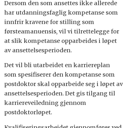
sterke bånd til både forskningsinstitusjoner
Dersom den som ansettes ikke allerede
og industri. Nesten 40 % av budsjettet er
har utdanningsfaglig kompetanse som
eksternt finansiert. Studentene våre har tett
innfrir kravene for stilling som
kontakt med næringslivet, og mange
førsteamanuensis, vil vi tilrettelegge for
master- og doktorgradsoppgaver blir
at slik kompetanse opparbeides i løpet
skrevet i samarbeid med industrien.
av ansettelsesperioden.
Fakultetet har etablert
Det vil bli utarbeidet en karriereplan
forskningssamarbeid med universiteter
som spesifiserer den kompetanse som
over hele verden, og har flere fagmiljø som
postdoktor skal opparbeide seg i løpet av
er internasjonalt ledende. Fakultetet har
ansettelsesperioden. Det gis tilgang til
om lag 3000 studenter og rundt 500
karriereveiledning gjennom
ansatte fordelt på
postdoktorløpet.
fakultetsadministrasjonen og seks institutt:
institutt for data- og elektroteknikk,
Kvalifiseringsarbeidet gjennomføres ved