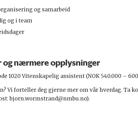
organisering og samarbeid
dig og i team
beidsdager
kår og nærmere opplysninger
kode 1020 Vitenskapelig assistent (NOK 540.000 – 600
gen? Vi forteller deg gjerne mer om vår hverdag. Ta 
-post: bjorn.wormstrand@nmbu.no).