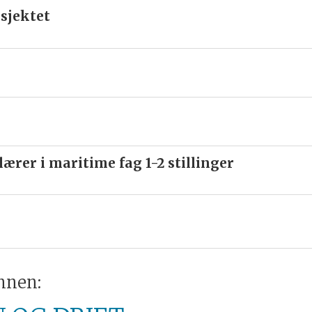
sjektet
ærer i maritime fag 1-2 stillinger
innen: