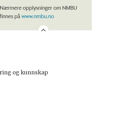
Nærmere opplysninger om NMBU
finnes på
www.nmbu.no
faring og kunnskap