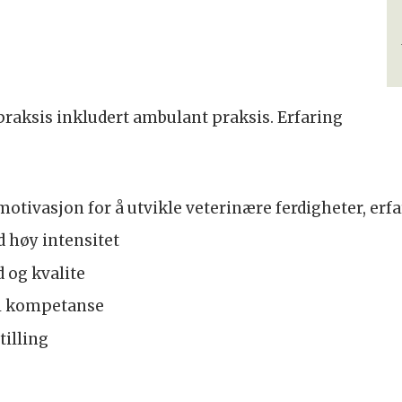
praksis inkludert ambulant praksis. Erfaring
motivasjon for å utvikle veterinære ferdigheter, er
d høy intensitet
d og kvalite
ll kompetanse
tilling