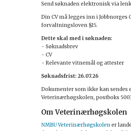
Send søknaden elektronisk via lenk
Din CV må legges inn i Jobbnorges C
forvaltningsloven §15.
Dette skal med i søknaden:
- Søknadsbrev
- CV
- Relevante vitnemål og attester
Søknadsfrist: 26.07.26
Dokumenter som ikke kan sendes el
Veterinærhøgskolen, postboks 5003,
Om Veterinærhøgskolen
NMBU Veterinærhøgskolen
er lande