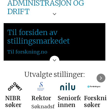
ADMINISTRASJON OG
DRIFT
NMBU
Til forsiden av
ØSTLANDET
stillingsmarkedet
Til forskning.no
Utvalgte stillinger:
NIBR
Rektor
Seniorforsker
Forskni
søker
innen
søker
Søknadsfrist: