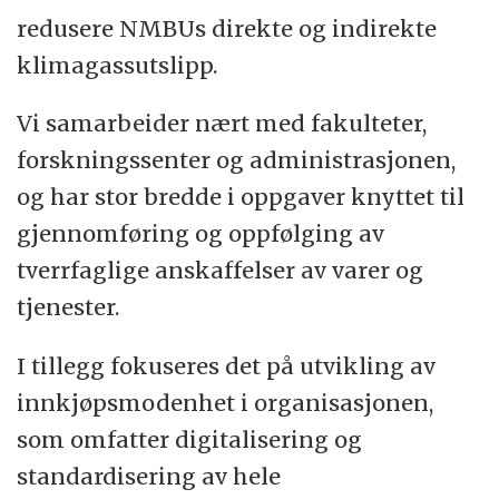
mangfold. Vi oppfordrer kvalifiserte
redusere NMBUs direkte og indirekte
kandidater til å søke uavhengig av kjønn,
klimagassutslipp.
funksjonsevne, kulturell bakgrunn eller om
du har vært utenfor arbeidslivet en
Vi samarbeider nært med fakulteter,
periode. Vi vil legge arbeidsplassen til rette
forskningssenter og administrasjonen,
for personer med nedsatt funksjonsevne.
og har stor bredde i oppgaver knyttet til
gjennomføring og oppfølging av
Nærmere opplysninger om NMBU finnes
tverrfaglige anskaffelser av varer og
på
www.nmbu.no
.
tjenester.
Om avdelingen
I tillegg fokuseres det på utvikling av
innkjøpsmodenhet i organisasjonen,
Innkjøpsseksjonen er en del av
som omfatter digitalisering og
økonomiavdelingen ved NMBU og holder
standardisering av hele
til på Norges vakreste campus på Ås, ca 30