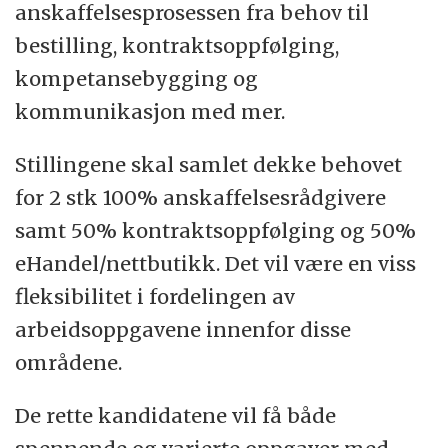
anskaffelsesprosessen fra behov til
min syd for Oslo. Vi er i dag ni ansatte ved
bestilling, kontraktsoppfølging,
seksjonen med variert og bred kompetanse
kompetansebygging og
og erfaring, høyt engasjement og et godt
kommunikasjon med mer.
arbeidsmiljø.
Stillingene skal samlet dekke behovet
Vi arbeider løpende og aktivt med
for 2 stk 100% anskaffelsesrådgivere
tverrfaglig arbeid, digitalisering,
samt 50% kontraktsoppfølging og 50%
standardisering, effektivisering og økt
eHandel/nettbutikk. Det vil være en viss
kvalitet i våre tjenester, fra anbud til
fleksibilitet i fordelingen av
bestilling og kontraktsoppfølging.
arbeidsoppgavene innenfor disse
Vår målsetting er stadig å videreutvikle oss
områdene.
så vi høste flest mulig av de verdiene
De rette kandidatene vil få både
innkjøp og anskaffelser representerer –