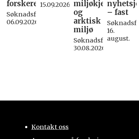
forskere
miljøkjemi
nyhetsjo
15.09.2026
og
– fast
Søknadsfrist:
arktisk
06.09.2026
Søknadsfri
miljø
16.
august.
Søknadsfrist:
30.08.2026
Kontakt oss