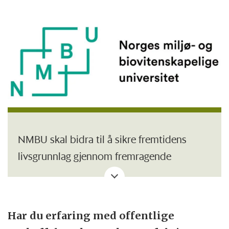
NMBU skal bidra til å sikre fremtidens
livsgrunnlag gjennom fremragende
forskning, utdanning, formidling og
innovasjon. Vi har landets mest fornøyde
universitetsstudenter, som får
Har du erfaring med offentlige
forskningsbasert utdanning i et unikt