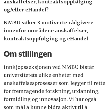
anskaffelser, kontraktsoppfølging
studentmiljø. Våre kandidater får med seg
og/eller eHandel?
høy kompetanse på tverrfaglig samarbeid
og er populære i arbeidsmarkedet.
NMBU søker 3 motiverte rådgivere
innenfor områdene anskaffelser,
NMBU har internasjonalt ledende
kontraktsoppfølging og eHandel
forskningsmiljøer innen flere fag. Sammen
med våre partnere i samfunns- og
Om stillingen
næringslivet bidrar vi til å løse noen av de
største samfunnsutfordringene i vår tid. Vi
Innkjøpsseksjonen ved NMBU bistår
satser på innovasjon, formidling og
universitetets ulike enheter med
entreprenørskap fordi vi mener disse
anskaffelsesprosesser som legger til rette
utfordringene best løses med felles innsats.
for fremragende forskning, utdanning,
formidling og innovasjon. Vi har også
Vi mener at et godt arbeidsmiljø preges av
som mål å kunne bidra aktivt til å