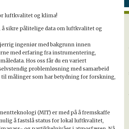
r luftkvalitet og klima!
å sikre pålitelige data om luftkvalitet og
gjerrig ingeniør med bakgrunn innen
erne med erfaring fra instrumentering,
v måledata. Hos oss får du en variert
 selvstendig problemløsning med samarbeid
 til målinger som har betydning for forskning,
umentteknologi (MIT) er med på å fremskaffe
lig å fastslå status for lokal luftkvalitet,
limagass- og partikkelnivåer i atmosfæren. Nå