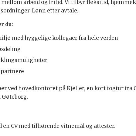
 mellom arbeid og fritid. Vi tilbyr fleksitid, hjemme
sordninger. Lønn etter avtale.
er du:
 miljø med hyggelige kollegaer fra hele verden
psdeling
viklingsmuligheter
dspartnere
bber ved hovedkontoret på Kjeller, en kort togtur fra
i Gøteborg.
d en CV med tilhørende vitnemål og attester.