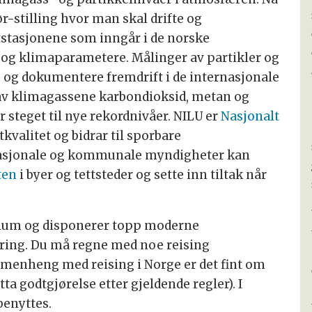
ør-stilling hvor man skal drifte og
tstasjonene som inngår i de norske
og klimaparametere. Målinger av partikler og
e og dokumentere fremdrift i de internasjonale
av klimagassene karbondioksid, metan og
r steget til nye rekordnivåer. NILU er
Nasjonalt
tkvalitet og bidrar til sporbare
 nasjonale og kommunale myndigheter kan
ten
i byer og tettsteder og sette inn tiltak når
rium og disponerer topp moderne
ering. Du må regne med noe reising
mmenheng med reising i Norge er det fint om
ta godtgjørelse etter gjeldende regler). I
benyttes.