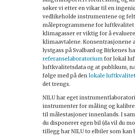
søker vi etter en vikar til en ingeni
vedlikeholde instrumentene og fel
måleprogrammene for luftkvalitet 
klimagasser er viktig for å evaluer
klimaavtalene. Konsentrasjonene 
lystgass på Svalbard og Birkenes ha
referanselaboratorium
for lokal luf
luftkvalitetsdata og at publikum,
følge med på den
lokale luftkvalite
det trengs.
NILU har eget instrumentlaborato
instrumenter for måling og kalibr
til målestasjoner innenlands. I sa
du disponerer egen bil (da vil du mot
tillegg har NILU to elbiler som kan 