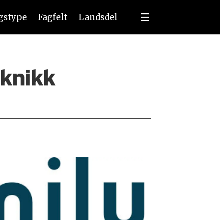
ngstype
Fagfelt
Landsdel
eknikk