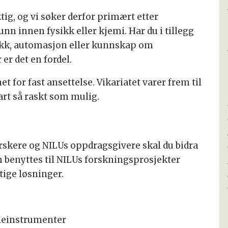
tig, og vi søker derfor primært etter
n innen fysikk eller kjemi. Har du i tillegg
kk, automasjon eller kunnskap om
r det en fordel.
t for fast ansettelse. Vikariatet varer frem til
art så raskt som mulig.
rskere og NILUs oppdragsgivere skal du bidra
om benyttes til NILUs forskningsprosjekter
tige løsninger.
åleinstrumenter