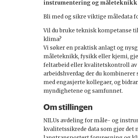
instrumentering og måleteknikk
Bli med og sikre viktige måledata fo
Vil du bruke teknisk kompetanse til 
klima?
Vi søker en praktisk anlagt og nys
måleteknikk, fysikk eller kjemi, gj
feltarbeid eller kvalitetskontroll a
arbeidshverdag der du kombinerer
med engasjerte kollegaer, og bidrar
myndighetene og samfunnet.
Om stillingen
NILUs avdeling for måle- og instr
kvalitetssikrede data som gjør det mu
langtransportert foruresning og k