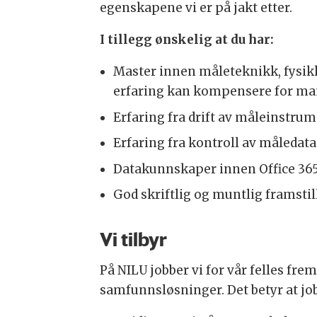
egenskapene vi er på jakt etter.
I tillegg ønskelig at du har:
Master innen måleteknikk, fysik
erfaring kan kompensere for m
Erfaring fra drift av måleinstrume
Erfaring fra kontroll av måledat
Datakunnskaper innen Office 365
God skriftlig og muntlig framsti
Vi tilbyr
På NILU jobber vi for vår felles fre
samfunnsløsninger. Det betyr at jobb 