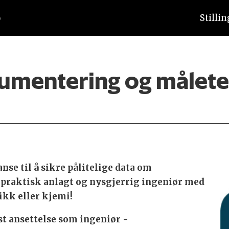
Stilli
trumentering og målet
se til å sikre pålitelige data om
n praktisk anlagt og nysgjerrig ingeniør med
kk eller kjemi!
st ansettelse som ingeniør -