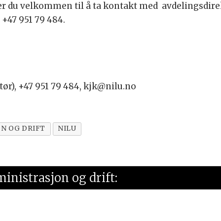
 er du velkommen til å ta kontakt med avdelingsdire
 +47 951 79 484.
tør), +47 951 79 484, kjk@nilu.no
N OG DRIFT
NILU
ministrasjon og drift: