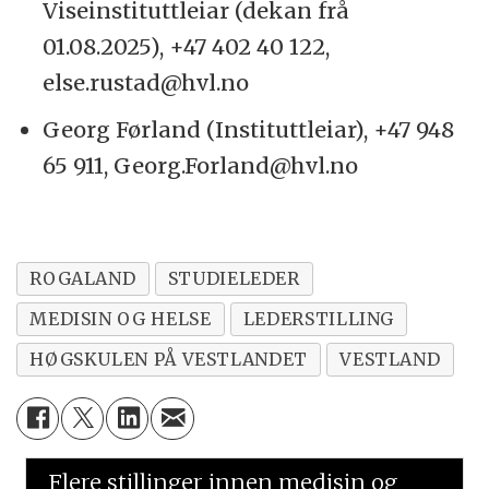
Viseinstituttleiar (dekan frå
01.08.2025), +47 402 40 122,
else.rustad@hvl.no
Georg Førland (Instituttleiar), +47 948
65 911, Georg.Forland@hvl.no
ROGALAND
STUDIELEDER
MEDISIN OG HELSE
LEDERSTILLING
HØGSKULEN PÅ VESTLANDET
VESTLAND
Flere stillinger innen medisin og