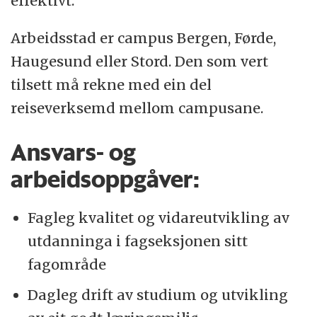
effektivt.
er vi om lag 195 tilsette og om lag 3000
Arbeidsstad er campus Bergen, Førde,
studentar fordelte på studiestadane Førde,
Haugesund eller Stord. Den som vert
Bergen, Haugesund og Stord. Vi tilbyr
tilsett må rekne med ein del
bachelorutdanningar i sjukepleie og
reiseverksemd mellom campusane.
masterstudium i klinisk sjukepleie med sju
ulike fordjupingsområde. I tillegg har vi
Ansvars- og
masterstudium i jordmorfag,
arbeidsoppgåver:
masterstudium i samhandling og
folkehelse, masterstudium i avansert
Fagleg kvalitet og vidareutvikling av
klinisk allmennsjukepleie og master i
utdanninga i fagseksjonen sitt
sjukepleie - kliniske spesialitetar, samt ei
fagområde
rekkje vidareutdanningar. Forskinga vår har
Dagleg drift av studium og utvikling
som mål å styrke kunnskapsgrunnlaget