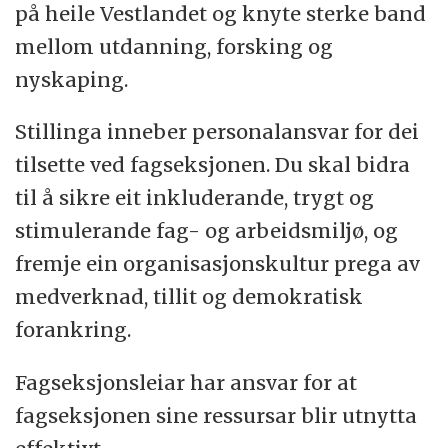
på heile Vestlandet og knyte sterke band
sektor" i den tverrfakultære ph.d.-
mellom utdanning, forsking og
utdanninga Responsible Innovation and
nyskaping.
regional Development (RESINNREG).
Stillinga inneber personalansvar for dei
Studentane våre får omfattande
tilsette ved fagseksjonen. Du skal bidra
ferdigheitstrening og praksis, mellom anna
til å sikre eit inkluderande, trygt og
gjennom øvingar i kommunikasjon og
stimulerande fag- og arbeidsmiljø, og
simulering ved vårt avanserte
fremje ein organisasjonskultur prega av
simuleringssenter, SimArena. Fakultetet
medverknad, tillit og demokratisk
legger vekt på fleksible læringsformer og
forankring.
oppmodar studentane til å delta aktivt i
Fagseksjonsleiar har ansvar for at
forsking og utviklingsarbeid.
fagseksjonen sine ressursar blir utnytta
Ved institutt for helse- og omsorgsvitskap