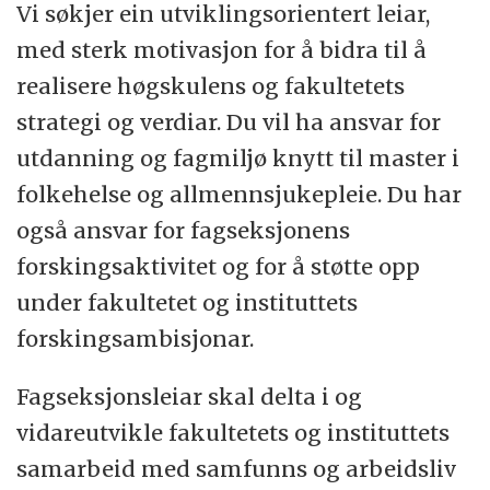
Vi søkjer ein utviklingsorientert leiar,
universitet med profesjons- og
med sterk motivasjon for å bidra til å
arbeidslivsretta profil.
realisere høgskulens og fakultetets
strategi og verdiar. Du vil ha ansvar for
Fakultet for helse- og sosialvitskap har om
utdanning og fagmiljø knytt til master i
lag 400 tilsette og om lag 5150 studentar. Vi
folkehelse og allmennsjukepleie. Du har
har eit breitt utdanningstilbod innan helse-
også ansvar for fagseksjonens
og sosialfaglege profesjonsutdanningar,
forskingsaktivitet og for å støtte opp
etter- og vidareutdanningar og fleire
under fakultetet og instituttets
masterprogram.
forskingsambisjonar.
Fakultetet tilbyr ph.d.-utdanninga "Helse,
Fagseksjonsleiar skal delta i og
funksjon og deltaking". I tillegg har Fakultet
vidareutvikle fakultetets og instituttets
for helse- og sosialvitskap delansvar for
samarbeid med samfunns og arbeidsliv
forskingsområdet: "Innovasjon i offentleg