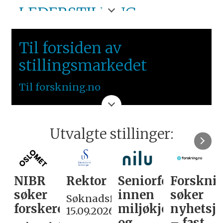
LEDERSTILLING
HØGSKULEN PÅ
Til forsiden av
VESTLANDET
stillingsmarkedet
VESTLANDET
Til forskning.no
Utvalgte stillinger:
NIBR
Rektor
Seniorforsker
Forskni
søker
innen
søker
Søknadsfrist:
forskere
miljøkjemi
nyhetsjo
15.09.2026
og
– fast