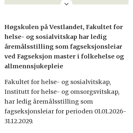
lag 1 900 tilsette og 17 500 studentar
fordelte på fem campus i Førde, Sogndal,
Bergen, Stord og Haugesund.
Høgskulen på Vestlandet, Fakultet for
helse- og sosialvitskap har ledig
Vi har sterke og innovative fagmiljø innan
åremålsstilling som fagseksjonsleiar
helse- og sosialvitskap, ingeniør- og
ved Fagseksjon master i folkehelse og
naturvitskap, økonomi, samfunnsvitskap
allmennsjukepleie
og maritime studier, og lærarutdanning,
kultur og idrett. HVL tilbyr bachelor-,
Fakultet for helse- og sosialvitskap,
master- og doktorgradsutdanningar og
Institutt for helse- og omsorgsvitskap,
ulike årsstudium.
har ledig åremålsstilling som
fagseksjonsleiar for perioden 01.01.2026-
HVL er tett på arbeidslivet, regionen og
31.12.2029.
studentane, og har mål om å bli eit