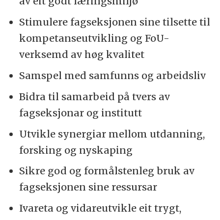
av eit godt læringsmiljø
innan klinisk sjukepleie, kvalitet og
innovasjon i helse- og omsorgstenester,
Stimulere fagseksjonen sine tilsette til
folkehelse og livsstil samt
kompetanseutvikling og FoU-
utdanningskvalitet.
verksemd av høg kvalitet
Samspel med samfunns og arbeidsliv
Bidra til samarbeid på tvers av
fagseksjonar og institutt
Utvikle synergiar mellom utdanning,
forsking og nyskaping
Sikre god og formålstenleg bruk av
fagseksjonen sine ressursar
Ivareta og vidareutvikle eit trygt,