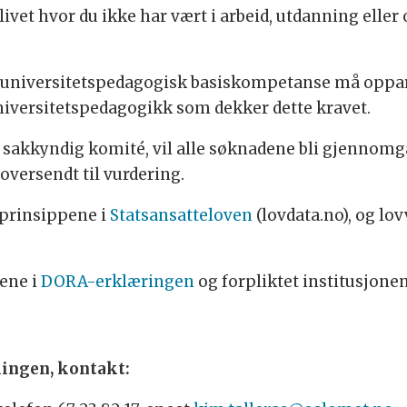
i livet hvor du ikke har vært i arbeid, utdanning el
niversitetspedagogisk basiskompetanse må opparbe
universitetspedagogikk som dekker dette kravet.
 sakkyndig komité, vil alle søknadene bli gjennomgå
 oversendt til vurdering.
 prinsippene i
Statsansatteloven
(lovdata.no), og lo
pene i
DORA-erklæringen
og forpliktet institusjonen
ingen, kontakt: