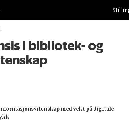
Stilli
T
is i bibliotek- og
itenskap
 informasjonsvitenskap med vekt på digitale
rykk