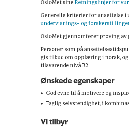
OsloMet sine
Retningslinjer for v
Generelle kriterier for ansettelse 
undervisnings- og forskerstillinge
OsloMet gjennomfører prøving av pe
Personer som på ansettelsestidspunk
gis tilbud om opplæring i norsk, o
tilsvarende nivå B2.
Ønskede egenskaper
God evne til å motivere og inspir
Faglig selvstendighet, i kombina
Vi tilbyr