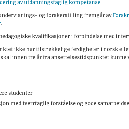
urdering av utdanningsfaglig kompetanse
.
i undervisnings- og forskerstilling fremgår av
Forskr
r
.
dagogiske kvalifikasjoner i forbindelse med inter
tet ikke har tilstrekkelige ferdigheter i norsk ell
g skal innen tre år fra ansettelsestidspunktet kunn
ere studenter
sjon med tverrfaglig forståelse og gode samarbeids