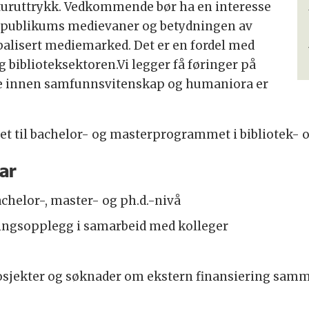
lturuttrykk. Vedkommende bør ha en interesse
et, publikums medievaner og betydningen av
obalisert mediemarked. Det er en fordel med
 biblioteksektoren.Vi legger få føringer på
re innen samfunnsvitenskap og humaniora er
ttet til bachelor- og masterprogrammet i bibliotek-
ar
chelor-, master- og ph.d.-nivå
ingsopplegg i samarbeid med kolleger
rosjekter og søknader om ekstern finansiering sam