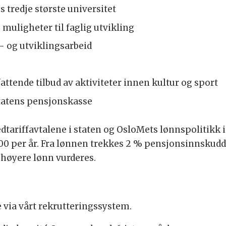
 tredje største universitet
muligheter til faglig utvikling
- og utviklingsarbeid
ttende tilbud av aktiviteter innen kultur og sport
Statens pensjonskasse
edtariffavtalene i staten og OsloMets lønnspolitikk 
00 per år. Fra lønnen trekkes 2 % pensjonsinnskudd 
n høyere lønn vurderes.
e via vårt rekrutteringssystem.