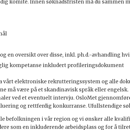
yndig komité. Innen søknadsfristen må du sammen 
mål
 og en oversikt over disse, inkl. ph.d.-avhandling hv
lig kompetanse inkludert profileringsdokument
a vårt elektroniske rekrutteringssystem og alle dok
e må være på et skandinavisk språk eller engelsk. 
aler ved et eventuelt intervju. OsloMet gjennomføre
luering og rettferdig konkurranse. Ufullstendige søkna
ile befolkningen i vår region og vi ønsker alle kval
idere som en inkluderende arbeidsplass og for å til