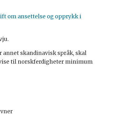
ift om ansettelse og opprykk i
vju.
er annet skandinavisk språk, skal
e vise til norskferdigheter minimum
evner