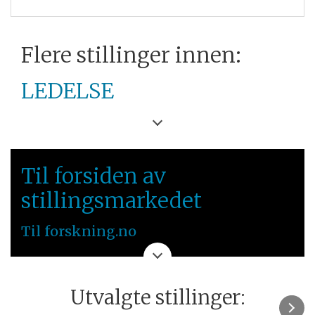
Flere stillinger innen:
LEDELSE
FORSVARETS
FORSKNINGSINSTITUTT
Til forsiden av
ØSTLANDET
stillingsmarkedet
Til forskning.no
Utvalgte stillinger: