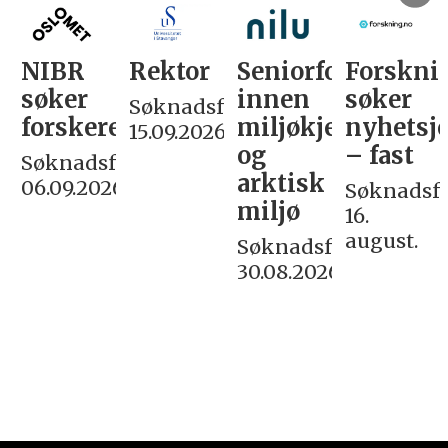
NIBR
Rektor
Seniorforsker
Forskni
søker
innen
søker
Søknadsfrist:
forskere
miljøkjemi
nyhetsjo
15.09.2026
og
– fast
Søknadsfrist:
arktisk
06.09.2026
Søknadsfri
miljø
16.
august.
Søknadsfrist:
30.08.2026