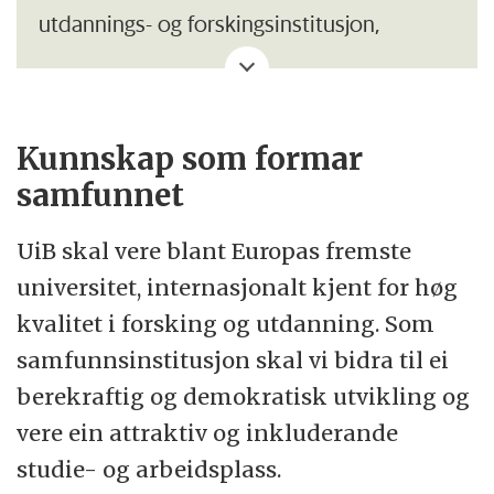
utdannings- og forskingsinstitusjon,
organisert i sju fakultet og omlag 54
institutt og faglege senter. Campus ligg i
sentrale delar av Bergen med
Kunnskap som formar
universitetsområde på Nygårdshøyden,
samfunnet
Haukeland, Marineholmen,
Møllendalsveien og Årstad.
UiB skal vere blant Europas fremste
universitet, internasjonalt kjent for høg
Sentraladministrasjonen gjev råd og
kvalitet i forsking og utdanning. Som
bistand til leiing og fakultet ved
samfunnsinstitusjon skal vi bidra til ei
Universitetet i
berekraftig og demokratisk utvikling og
Bergen. Sentraladministrasjonen er
vere ein attraktiv og inkluderande
organisert i sju avdelinger. Les meir om IT-
studie- og arbeidsplass.
avdelinga
her.