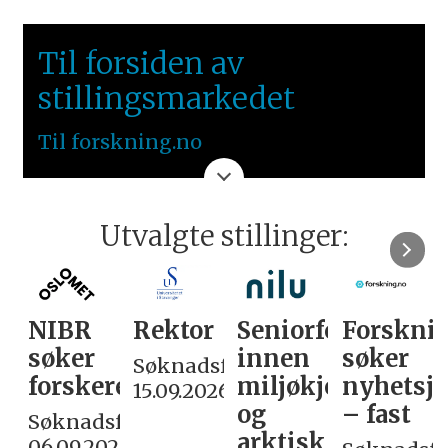
UNIVERSITETET I
BERGEN
Til forsiden av
VESTLANDET
stillingsmarkedet
Til forskning.no
Utvalgte stillinger:
NIBR
Rektor
Seniorforsker
Forskni
søker
innen
søker
Søknadsfrist:
forskere
miljøkjemi
nyhetsjo
15.09.2026
og
– fast
Søknadsfrist:
arktisk
06.09.2026