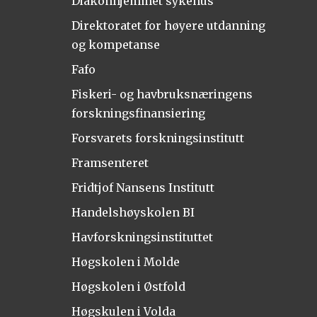
Diakonhjemmet sykehus
Direktoratet for høyere utdanning
og kompetanse
Fafo
Fiskeri- og havbruksnæringens
forskningsfinansiering
Forsvarets forskningsinstitutt
Framsenteret
Fridtjof Nansens Institutt
Handelshøyskolen BI
Havforskningsinstituttet
Høgskolen i Molde
Høgskolen i Østfold
Høgskulen i Volda