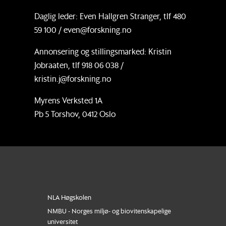
Daglig leder: Even Hallgren Stranger, tlf 480
59 100 / even@forskning.no
Annonsering og stillingsmarked: Kristin
Jobraaten, tlf 918 06 038 /
kristin.j@forskning.no
Myrens Verksted 1A
Pb 5 Torshov, 0412 Oslo
NLA Høgskolen
NMBU - Norges miljø- og biovitenskapelige
universitet