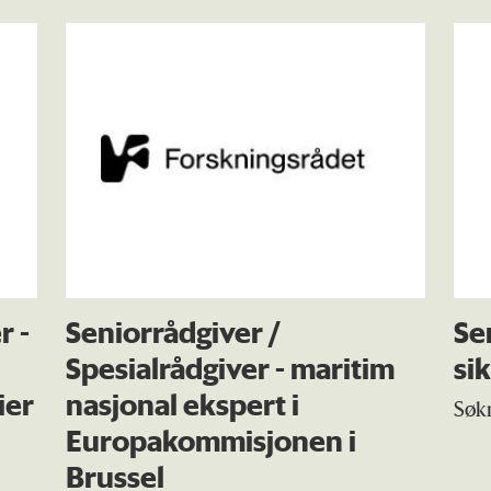
r -
Seniorrådgiver /
Se
Spesialrådgiver - maritim
si
ier
nasjonal ekspert i
Søkn
Europakommisjonen i
Brussel