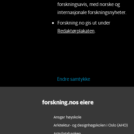
forskningsavis, med norske og
internasjonale forskningsnyheter.
Forskning.no gis ut under
Redaktørplakaten
.
Endre samtykke
forskning.nos eiere
Ansgar høyskole
Arkitektur- og designhøgskolen i Oslo (AHO)
Artsdatabanken