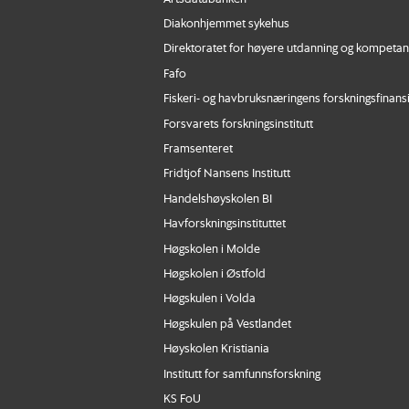
Diakonhjemmet sykehus
Direktoratet for høyere utdanning og kompeta
Fafo
Fiskeri- og havbruksnæringens forskningsfinans
Forsvarets forskningsinstitutt
Framsenteret
Fridtjof Nansens Institutt
Handelshøyskolen BI
Havforskningsinstituttet
Høgskolen i Molde
Høgskolen i Østfold
Høgskulen i Volda
Høgskulen på Vestlandet
Høyskolen Kristiania
Institutt for samfunnsforskning
KS FoU