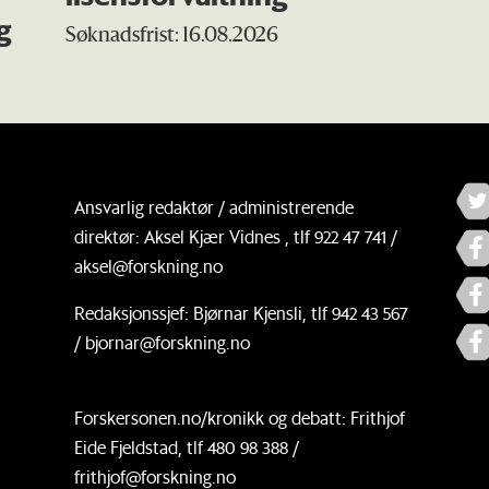
g
Søknadsfrist: 16.08.2026
Ansvarlig redaktør / administrerende
direktør: Aksel Kjær Vidnes , tlf 922 47 741 /
aksel@forskning.no
Redaksjonssjef: Bjørnar Kjensli, tlf 942 43 567
/ bjornar@forskning.no
Forskersonen.no/kronikk og debatt: Frithjof
Eide Fjeldstad, tlf 480 98 388 /
frithjof@forskning.no