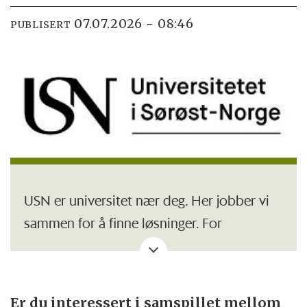
07.07.2026 - 08:46
PUBLISERT
USN er universitet nær deg. Her jobber vi
sammen for å finne løsninger. For
lokalsamfunnet, verden og alle oss som
bor her. På våre campuser fra fjord til fjell
vil du jobbe i nærheten av hjemstedet ditt
Er du interessert i samspillet mellom