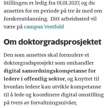
Stillingen er ledig fra 01.01.2027, og du
du har tilgang til en buffet av muligheter for
ansettes for en periode på tre år med ren
utvikling og læring. Gjennom de offisielle
forskerutdanning. Ditt arbeidssted vil
kanalene – og gjennom et nettverk av
være på
campus Vestfold
kunnskapsrike og rause kollegaer som kan
mye om mangt.
Om doktorgradsprosjektet
USN er resultatet av fusjoner mellom
Den som ansettes skal formulere et
tidligere høyskoler. Høyskolen i Sørøst-
doktorgradsprosjekt som omhandler
Norge ble dannet 1. januar 2016 da
digital samordningskompetanse for
Høyskolen i Buskerud og Vestfold
ledere i offentlig sektor
, og knyttet til
fusjonerte med Høyskolen i Telemark.
hvordan ledere kan utvikle kompetanse
Høyskolen fikk universitetsstatus i 2018.
til å lede og koordinere digital omstilling
Rektoren vår heter Pia Cecilie Bing-Jonsson.
på tvers av forvaltningsnivåer,