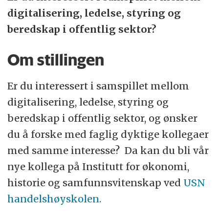
på sørøst-landet. Her gjør du en
digitalisering, ledelse, styring og
meningsfull jobb blant yrende studentliv
beredskap i offentlig sektor?
og innovative forskningsmiljøer. Du får en
arbeidsplass som er tett på de store
Om stillingen
samfunnsutfordringene – og samtidig nær
løsningene på dem. Et arbeid vi gyver løs
Er du interessert i samspillet mellom
på med våre aller beste virkemidler:
digitalisering, ledelse, styring og
utdanning og forskning.
beredskap i offentlig sektor, og ønsker
du å forske med faglig dyktige kollegaer
Vi tilbyr profesjonsorienterte og
med samme interesse? Da kan du bli vår
arbeidslivsrettede utdanninger, forskning
nye kollega på Institutt for økonomi,
og kunnskapsformidling med høy
historie og samfunnsvitenskap ved
USN
internasjonal kvalitet. Som ansatt får
handelshøyskolen.
fordype deg i ditt eget felt, samtidig som