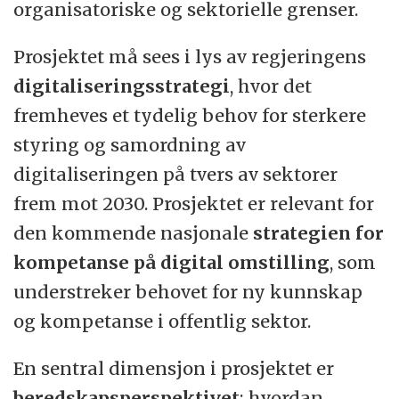
organisatoriske og sektorielle grenser.
Les mer om hvordan det er å jobbe på
Universitetet i Sørøst-Norge
.
Prosjektet må sees i lys av regjeringens
digitaliseringsstrategi
, hvor det
USN Handelshøyskolen tilbyr bachelor- og
fremheves et tydelig behov for sterkere
masterutdanninger innen en rekke
styring og samordning av
fagområder, samt en ph.d.-utdanning
digitaliseringen på tvers av sektorer
i Management. I tillegg til flere årsstudier
frem mot 2030. Prosjektet er relevant for
og mange videreutdanningsstudier. USN
den kommende nasjonale
strategien for
Handelshøyskolen tilbyr økonomi- og
kompetanse på digital omstilling
, som
lederutdanninger på deltid på campus og
understreker behovet for ny kunnskap
nett. Vi har alt fra enkeltemner på
og kompetanse i offentlig sektor.
bachelornivå til årsstudium i ledelse eller
En sentral dimensjon i prosjektet er
full mastergrad som man kan ta ved siden
beredskapsperspektivet
; hvordan