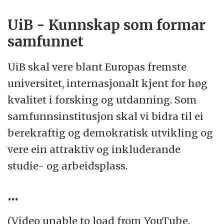
sentrale delar av Bergen med
UiB - Kunnskap som formar
universitetsområde på Nygårdshøyden,
samfunnet
Haukeland, Marineholmen,
Møllendalsveien og Årstad.
UiB skal vere blant Europas fremste
universitet, internasjonalt kjent for høg
Det juridiske fakultet -
Les meir om fakultet
kvalitet i forsking og utdanning. Som
her.
samfunnsinstitusjon skal vi bidra til ei
berekraftig og demokratisk utvikling og
vere ein attraktiv og inkluderande
studie- og arbeidsplass.
...
(Video unable to load from YouTube.