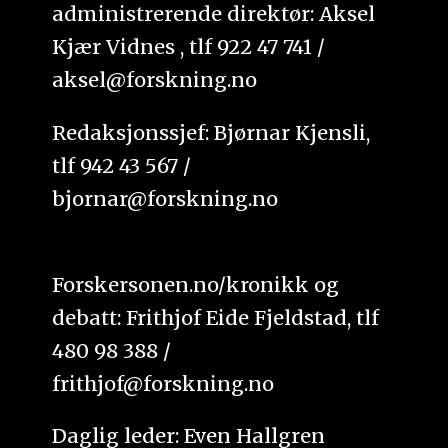
administrerende direktør: Aksel
Kjær Vidnes , tlf 922 47 741 /
aksel@forskning.no
Redaksjonssjef: Bjørnar Kjensli,
tlf 942 43 567 /
bjornar@forskning.no
Forskersonen.no/kronikk og
debatt: Frithjof Eide Fjeldstad, tlf
480 98 388 /
frithjof@forskning.no
Daglig leder: Even Hallgren