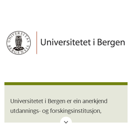
Universitetet i Bergen er ein anerkjend
utdannings- og forskingsinstitusjon,
organisert i sju fakultet og omlag 54
institutt og faglege senter. Campus ligg i