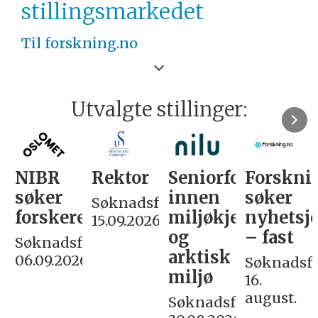
VESTLANDET
stillingsmarkedet
Til forskning.no
Utvalgte stillinger:
NIBR
Rektor
Seniorforsker
Forskni
søker
innen
søker
Søknadsfrist:
forskere
miljøkjemi
nyhetsjo
15.09.2026
og
– fast
Søknadsfrist:
arktisk
06.09.2026
Søknadsfri
miljø
16.
august.
Søknadsfrist: