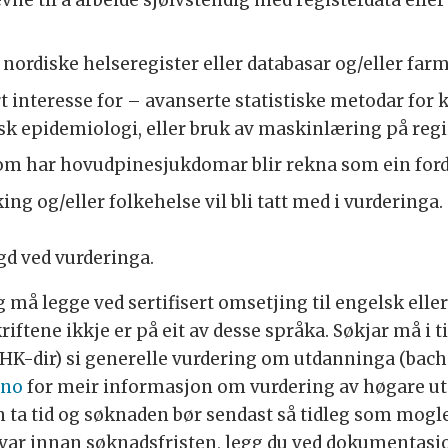
, nordiske helseregister eller databasar og/eller fa
 interesse for – avanserte statistiske metodar for k
k epidemiologi, eller bruk av maskinlæring på regis
som har hovudpinesjukdomar blir rekna som ein ford
ng og/eller folkehelse vil bli tatt med i vurderinga.
gd ved vurderinga.
må legge ved sertifisert omsetjing til engelsk ell
ftene ikkje er på eit av desse språka. Søkjar må i t
K-dir) si generelle vurdering om utdanninga (bac
.no
for meir informasjon om vurdering av høgare ut
ta tid og søknaden bør sendast så tidleg som mogleg
 svar innan søknadsfristen, legg du ved dokumentasj