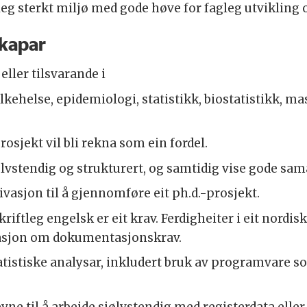
agleg sterkt miljø med gode høve for fagleg utvikling
skapar
eller tilsvarande i
kehelse, epidemiologi, statistikk, biostatistikk, m
osjekt vil bli rekna som ein fordel.
vstendig og strukturert, og samtidig vise gode sam
vasjon til å gjennomføre eit ph.d.-prosjekt.
iftleg engelsk er eit krav. Ferdigheiter i eit nordis
masjon om dokumentasjonskrav.
istiske analysar, inkludert bruk av programvare som 
e til å arbeide sjølvstendig med registerdata eller s