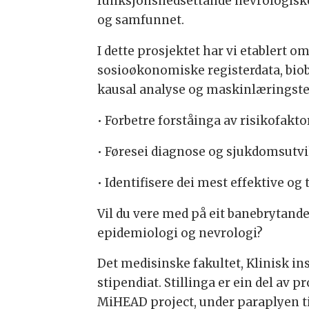
funksjonsnedsettande nevrologiske 
og samfunnet.
I dette prosjektet har vi etablert
sosioøkonomiske registerdata, biob
kausal analyse og maskinlæringstek
• Forbetre forståinga av risikofak
• Føresei diagnose og sjukdomsutvi
• Identifisere dei mest effektive o
Vil du vere med på eit banebrytand
epidemiologi og nevrologi?
Det medisinske fakultet, Klinisk inst
stipendiat. Stillinga er ein del a
MiHEAD project, under paraplyen til