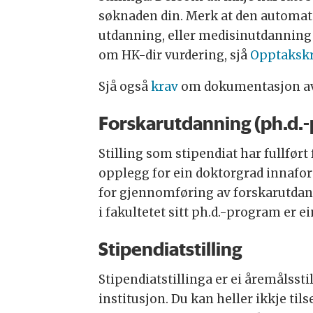
søknaden din. Merk at den automati
utdanning, eller medisinutdanning f
om HK-dir vurdering, sjå
Opptakskra
Sjå også
krav
om dokumentasjon av
Forskarutdanning (ph.d.
Stilling som stipendiat har fullfør
opplegg for ein doktorgrad innafor 
for gjennomføring av forskarutdanni
i fakultetet sitt ph.d.-program er ein
Stipendiatstilling
Stipendiatstillinga er ei åremålsst
institusjon. Du kan heller ikkje tils