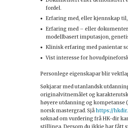
fordel.
Erfaring med, eller kjennskap til
Erfaring med – eller dokumentert
modellbasert imputasjon, genetis
Klinisk erfaring med pasientar 
Vist interesse for hovudpineforski
Personlege eigenskapar blir vektla
Søkjarar med utanlandsk utdanning 
originalvitnemålet og karakterutskri
høyere utdanning og kompetanse (H
norsk mastergrad. Sjå
https://hkdir
søknad om vurdering frå HK-dir kan 
stillinga. Dersom du ikkje har fått