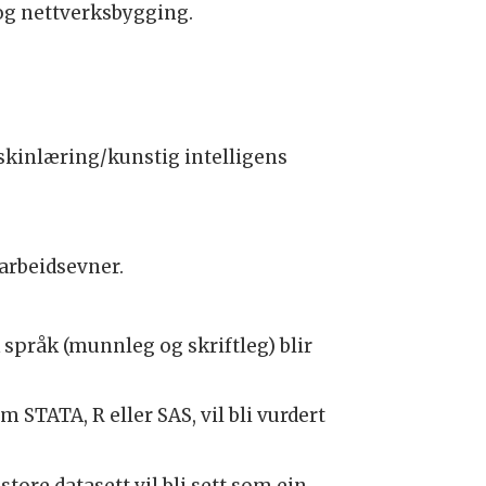
 og nettverksbygging.
askinlæring/kunstig intelligens
arbeidsevner.
k språk (munnleg og skriftleg) blir
STATA, R eller SAS, vil bli vurdert
tore datasett vil bli sett som ein