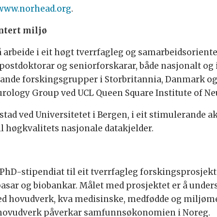
www.norhead.org
.
ntert miljø
 å arbeide i eit høgt tverrfagleg og samarbeidsoriente
postdoktorar og seniorforskarar, både nasjonalt og 
iande forskingsgrupper i Storbritannia, Danmark og
ology Group ved UCL Queen Square Institute of Ne
dsstad ved Universitetet i Bergen, i eit stimulerande
il høgkvalitets nasjonale datakjelder.
 PhD-stipendiat til eit tverrfagleg forskingsprosjek
asar og biobankar. Målet med prosjektet er å unde
med hovudverk, kva medisinske, medfødde og miljømes
s hovudverk påverkar samfunnsøkonomien i Noreg.