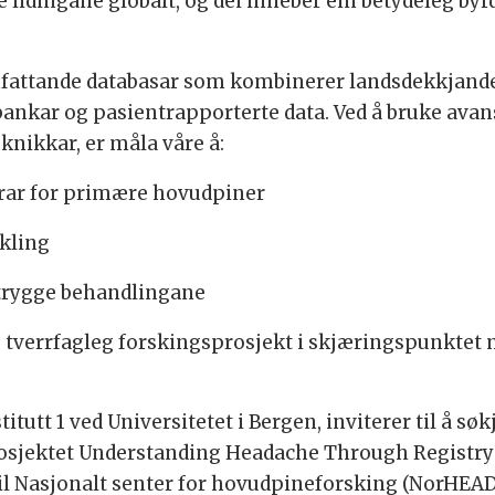
lidingane globalt, og dei inneber ein betydeleg byr
 omfattande databasar som kombinerer landsdekkjand
ankar og pasientrapporterte data. Ved å bruke ava
nikkar, er måla våre å:
torar for primære hovudpiner
kling
g trygge behandlingane
e tverrfagleg forskingsprosjekt i skjæringspunktet
itutt 1 ved Universitetet i Bergen, inviterer til å søkj
v prosjektet Understanding Headache Through Regist
 Nasjonalt senter for hovudpineforsking (NorHEAD). 