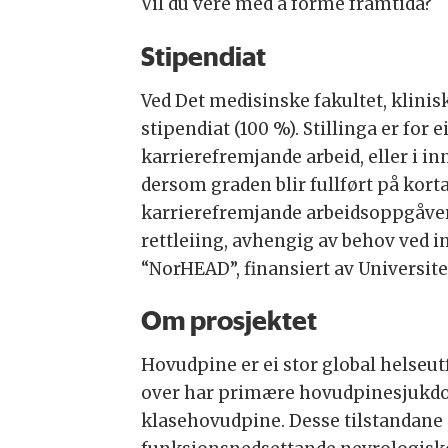
Vil du vere med å forme framtida?
Stipendiat
Ved Det medisinske fakultet, klinisk 
stipendiat (100 %). Stillinga er for 
karrierefremjande arbeid, eller i i
dersom graden blir fullført på korta
karrierefremjande arbeidsoppgåver
rettleiing, avhengig av behov ved ins
“NorHEAD”, finansiert av Universite
Om prosjektet
Hovudpine er ei stor global helseu
over har primære hovudpinesjukd
klasehovudpine. Desse tilstandane 