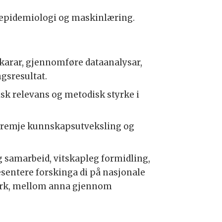
k epidemiologi og maskinlæring.
skarar, gjennomføre dataanalysar,
ngsresultat.
isk relevans og metodisk styrke i
 fremje kunnskapsutveksling og
eg samarbeid, vitskapleg formidling,
esentere forskinga di på nasjonale
erk, mellom anna gjennom