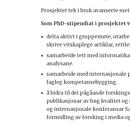
Prosjektet tek i bruk avanserte me
Som PhD-stipendiat i prosjektet vi
delta aktivt i gruppemøte, utarb
skrive vitskaplege artiklar, rettl
samarbeide tett med informatikara
analysane.
samarbeide med internasjonale p
fagleg kompetansebygging.
å bidra til dei pågåande forsking
publikasjonar av høg kvalitet og
og internasjonale konferansar
formidling av forsking i media 