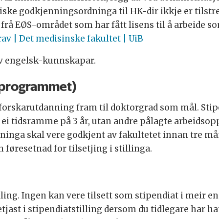
ske godkjenningsordninga til HK-dir ikkje er tilstr
rå EØS-området som har fått lisens til å arbeide so
v | Det medisinske fakultet | UiB
 engelsk-kunnskapar.
-programmet)
t forskarutdanning fram til doktorgrad som mål. Stip
ei tidsramme på 3 år, utan andre pålagte arbeidsopp
nga skal vere godkjent av fakultetet innan tre måna
 føresetnad for tilsetjing i stillinga.
illing. Ingen kan vere tilsett som stipendiat i meir
etjast i stipendiatstilling dersom du tidlegare har ha