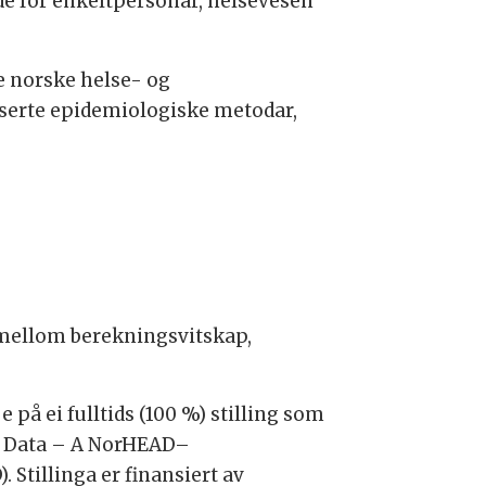
de for enkeltpersonar, helsevesen
e norske helse- og
nserte epidemiologiske metodar,
 mellom berekningsvitskap,
e på ei fulltids (100 %) stilling som
ry Data – A NorHEAD–
Stillinga er finansiert av