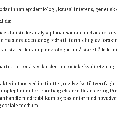
todar innan epidemiologi, kausal inferens, genetis
l du:
eide statistiske analyseplanar saman med andre for
eie masterstudentar og bidra til formidling av forski
r, statistikarar og nevrologar for å sikre både klin
artnarar for å styrkje den metodiske kvaliteten og
saktivitetane ved instituttet, medverke til tverrfagl
 moglegheiter for framtidig ekstern finansiering.Pr
 Samhandle med publikum og pasientar med hovudv
og sosiale medium