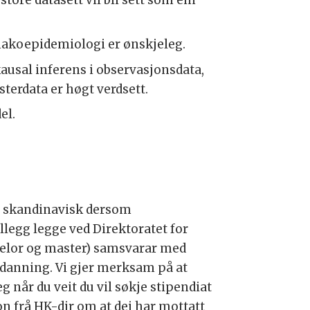
rmakoepidemiologi er ønskjeleg.
ausal inferens i observasjonsdata,
terdata er høgt verdsett.
el.
er skandinavisk dersom
illegg legge ved Direktoratet for
helor og master) samsvarar med
danning. Vi gjer merksam på at
 når du veit du vil søkje stipendiat
on frå HK-dir om at dei har mottatt