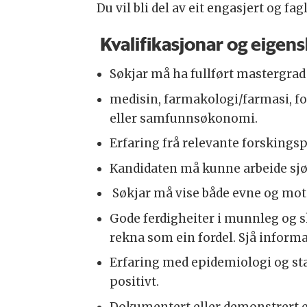
Du vil bli del av eit engasjert og f
Kvalifikasjonar og eigen
Søkjar må ha fullført mastergrad 
medisin, farmakologi/farmasi, fol
eller samfunnsøkonomi.
Erfaring frå relevante forskingspr
Kandidaten må kunne arbeide sjøl
Søkjar må vise både evne og moti
Gode ferdigheiter i munnleg og skr
rekna som ein fordel. Sjå infor
Erfaring med epidemiologi og stat
positivt.
Dokumentert eller demonstrert evn