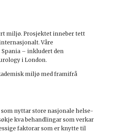
rt miljø. Prosjektet inneber tett
internasjonalt. Våre
 Spania – inkludert den
urology i London.
 akademisk miljø med framifrå
t som nyttar store nasjonale helse-
rsøkje kva behandlingar som verkar
sige faktorar som er knytte til