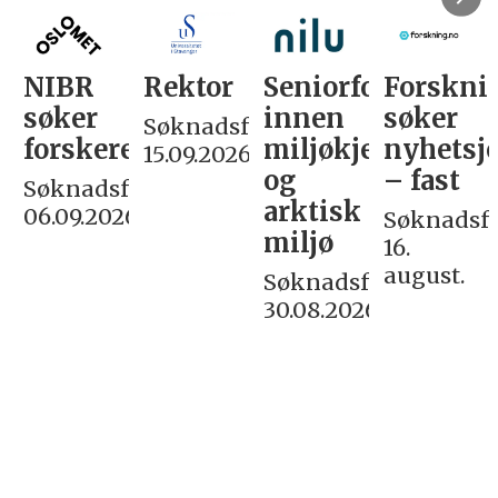
NIBR
Rektor
Seniorforsker
Forskni
søker
innen
søker
Søknadsfrist:
forskere
miljøkjemi
nyhetsjo
15.09.2026
og
– fast
Søknadsfrist:
arktisk
06.09.2026
Søknadsfri
miljø
16.
august.
Søknadsfrist:
30.08.2026