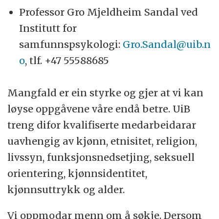
Professor Gro Mjeldheim Sandal ved
Institutt for
samfunnspsykologi:
Gro.Sandal@uib.n
o
, tlf. +47 55588685
Mangfald er ein styrke og gjer at vi kan
løyse oppgåvene våre endå betre. UiB
treng difor kvalifiserte medarbeidarar
uavhengig av kjønn, etnisitet, religion,
livssyn, funksjonsnedsetjing, seksuell
orientering, kjønnsidentitet,
kjønnsuttrykk og alder.
Vi oppmodar menn om å søkje. Dersom