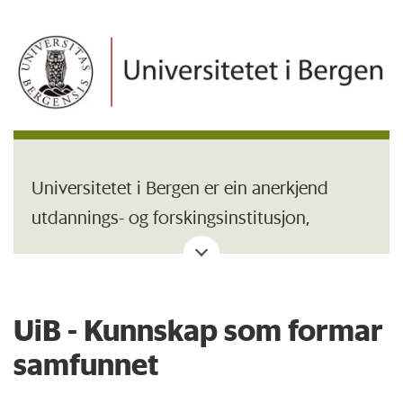
Universitetet i Bergen er ein anerkjend
utdannings- og forskingsinstitusjon,
organisert i sju fakultet og omlag 54
institutt og faglege senter. Campus ligg i
sentrale delar av Bergen med
UiB - Kunnskap som formar
universitetsområde på Nygårdshøyden,
samfunnet
Haukeland, Marineholmen,
Møllendalsveien og Årstad.