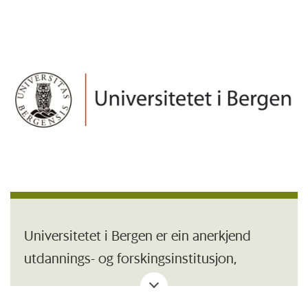
Universitetet i Bergen er ein anerkjend
utdannings- og forskingsinstitusjon,
organisert i sju fakultet og omlag 54
institutt og faglege senter. Campus ligg i