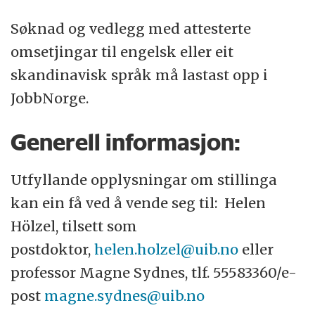
Søknad og vedlegg med attesterte
omsetjingar til engelsk eller eit
skandinavisk språk må lastast opp i
JobbNorge.
Generell informasjon:
Utfyllande opplysningar om stillinga
kan ein få ved å vende seg til: Helen
Hölzel, tilsett som
postdoktor,
helen.holzel@uib.no
eller
professor Magne Sydnes, tlf. 55583360/e-
post
magne.sydnes@uib.no