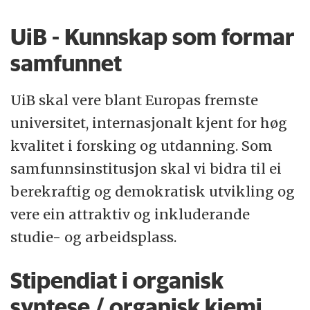
sentrale delar av Bergen med
UiB - Kunnskap som formar
universitetsområde på Nygårdshøyden,
samfunnet
Haukeland, Marineholmen,
Møllendalsveien og Årstad.
UiB skal vere blant Europas fremste
universitet, internasjonalt kjent for høg
Fakultet for naturvitenskap og teknologi
kvalitet i forsking og utdanning. Som
består av sju institutt og en rekke
samfunnsinstitusjon skal vi bidra til ei
sentre.
Les meir om fakultet
og
tilhøyrande
berekraftig og demokratisk utvikling og
institutt.
vere ein attraktiv og inkluderande
studie- og arbeidsplass.
Stipendiat i organisk
syntese / organisk kjemi