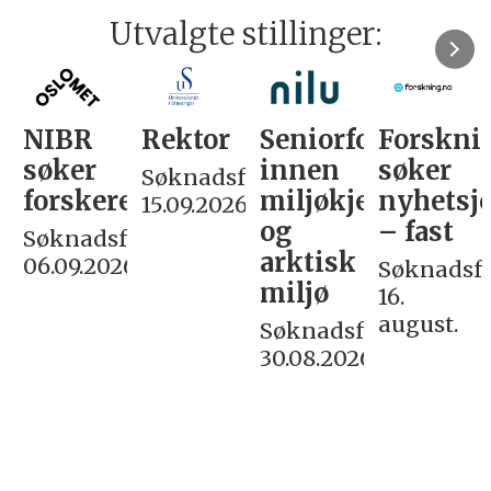
Utvalgte stillinger:
NIBR
Rektor
Seniorforsker
Forskni
søker
innen
søker
Søknadsfrist:
forskere
miljøkjemi
nyhetsjo
15.09.2026
og
– fast
Søknadsfrist:
arktisk
06.09.2026
Søknadsfri
miljø
16.
august.
Søknadsfrist:
30.08.2026