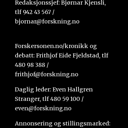
Redaksjonssjef: Bjørnar Kjensli,
tlf 942 43 567 /
bjornar@forskning.no
Forskersonen.no/kronikk og
debatt: Frithjof Eide Fjeldstad, tlf
480 98 388 /
frithjof@forskning.no
Daglig leder: Even Hallgren
Stranger, tlf 480 59 100 /
even@forskning.no
Annonsering og stillingsmarked: