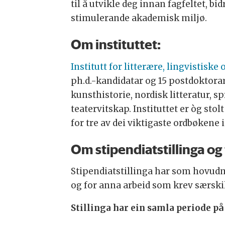
til å utvikle deg innan fagfeltet, bid
stimulerande akademisk miljø.
Om instituttet:
Institutt for litterære, lingvistiske 
ph.d.-kandidatar og 15 postdoktorar.
kunsthistorie, nordisk litteratur, 
teatervitskap. Instituttet er òg stol
for tre av dei viktigaste ordbøkene 
Om stipendiatstillinga og
Stipendiatstillinga har som hovudmå
og for anna arbeid som krev særsk
Stillinga har ein samla periode på 