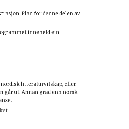
strasjon. Plan for denne delen av
Programmet inneheld ein
ordisk litteraturvitskap, eller
en går ut. Annan grad enn norsk
anse.
ket.