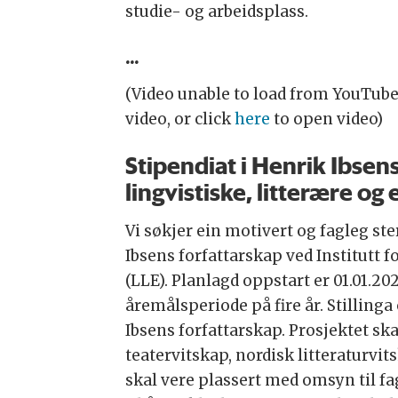
studie- og arbeidsplass.
...
(Video unable to load from YouTube
video, or click
here
to open video)
Stipendiat i Henrik Ibsens
lingvistiske, litterære og 
Vi søkjer ein motivert og fagleg ster
Ibsens forfattarskap ved Institutt f
(LLE). Planlagd oppstart er 01.01.2027
åremålsperiode på fire år. Stillin
Ibsens forfattarskap. Prosjektet sk
teatervitskap, nordisk litteraturvit
skal vere plassert med omsyn til fa