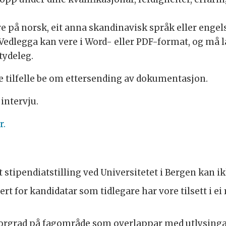
e på norsk, eit anna skandinavisk språk eller eng
 Vedlegga kan vere i Word- eller PDF-format, og må 
tydeleg.
 tilfelle be om ettersending av dokumentasjon.
 intervju.
r.
stipendiatstilling ved Universitetet i Bergen kan ikk
rt for kandidatar som tidlegare har vore tilsett i ei
orgrad på fagområde som overlappar med utlysinga vi