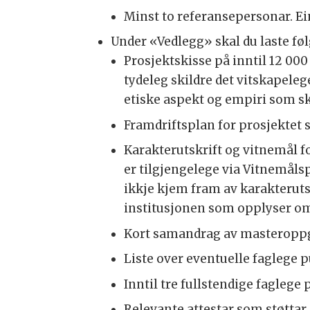
Minst to referansepersonar. Ei
Under «Vedlegg» skal du laste f
Prosjektskisse på inntil 12 00
tydeleg skildre det vitskapele
etiske aspekt og empiri som skal
Framdriftsplan for prosjektet
Karakterutskrift og vitnemål f
er tilgjengelege via Vitnemåls
ikkje kjem fram av karakterutsk
institusjonen som opplyser om
Kort samandrag av masteroppgåv
Liste over eventuelle faglege p
Inntil tre fullstendige faglege
Relevante attestar som støttar 