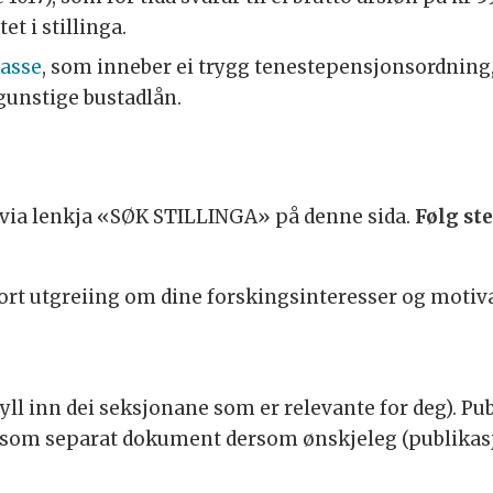
t i stillinga.
kasse
, som inneber ei trygg tenestepensjonsordning
 gunstige bustadlån.
 via lenkja «SØK STILLINGA» på denne sida.
Følg st
rt utgreiing om dine forskingsinteresser og motivas
fyll inn dei seksjonane som er relevante for deg). P
 som separat dokument dersom ønskjeleg (publikasj