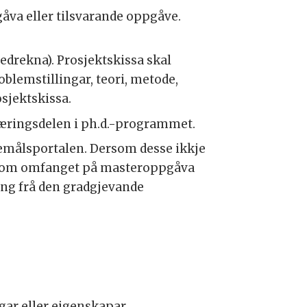
åva eller tilsvarande oppgåve.
edrekna). Prosjektskissa skal
blemstillingar, teori, metode,
osjektskissa.
læringsdelen i ph.d.-programmet.
nemålsportalen. Dersom desse ikkje
Dersom omfanget på masteroppgåva
ting frå den gradgjevande
gar eller eigenskapar.