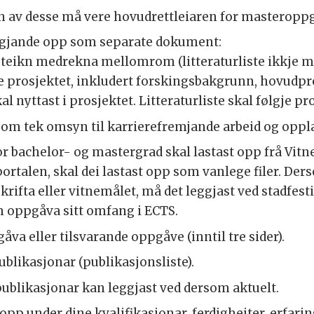
n av desse må vere hovudrettleiaren for masteroppg
ølgjande opp som separate dokument:
0 teikn medrekna mellomrom (litteraturliste ikkje m
ge prosjektet, inkludert forskingsbakgrunn, hovudpro
 nyttast i prosjektet. Litteraturliste skal følgje pr
 som tek omsyn til karrierefremjande arbeid og opp
or bachelor- og mastergrad skal lastast opp frå Vit
portalen, skal dei lastast opp som vanlege filer. 
rifta eller vitnemålet, må det leggjast ved stadfes
 oppgåva sitt omfang i ECTS.
a eller tilsvarande oppgåve (inntil tre sider).
ublikasjonar (publikasjonsliste).
 publikasjonar kan leggjast ved dersom aktuelt.
opp under dine kvalifikasjonar, ferdigheiter, erfarin