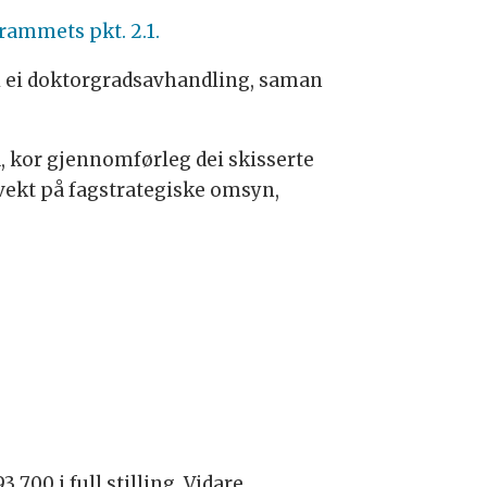
rammets pkt. 2.1.
 i ei doktorgradsavhandling, saman
a, kor gjennomførleg dei skisserte
t vekt på fagstrategiske omsyn,
 700 i full stilling. Vidare