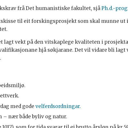
akskrav frå Det humanistiske fakultet, sjå
Ph.d.-prog
tskisse til eit forskingsprosjekt som skal munne ut
et.
t lagt vekt på den vitskaplege kvaliteten i prosjekt
alifikasjonane hjå søkjarane. Det vil vidare bli lag
.
beidsmiljø.
ettverk.
ardag med gode
velferdsordningar.
n – nær både byliv og natur.
017), som for tida svarar til ei brutto årsløn på kr 593