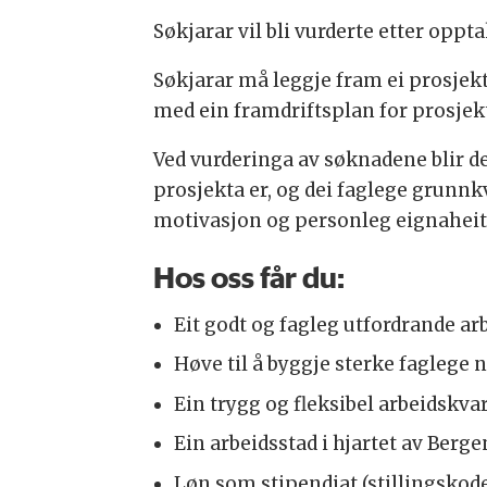
Søkjarar vil bli vurderte etter oppt
Søkjarar må leggje fram ei prosjek
med ein framdriftsplan for prosjekt
Ved vurderinga av søknadene blir de
prosjekta er, og dei faglege grunnkv
motivasjon og personleg eignaheit
Hos oss får du:
Eit godt og fagleg utfordrande ar
Høve til å byggje sterke faglege n
Ein trygg og fleksibel arbeidskv
Ein arbeidsstad i hjartet av Berge
Løn som stipendiat (stillingskode 1