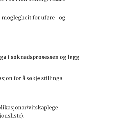
, moglegheit for uføre- og
ega i søknadsprosessen og legg
jon for å søkje stillinga.
ublikasjonar/vitskaplege
onsliste).