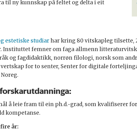
ra til ny kunnskap på feltet og delta i eit
og estetiske studiar
har kring 80 vitskapleg tilsette, 
 Instituttet femner om faga allmenn litteraturvitskap
språk og fagdidaktikk, norrøn filologi, norsk som a
t vertskap for to senter, Senter for digitale fortelji
i Noreg.
 forskarutdanninga:
l å leie fram til ein ph.d.-grad, som kvalifiserer f
ild kompetanse.
fire år: