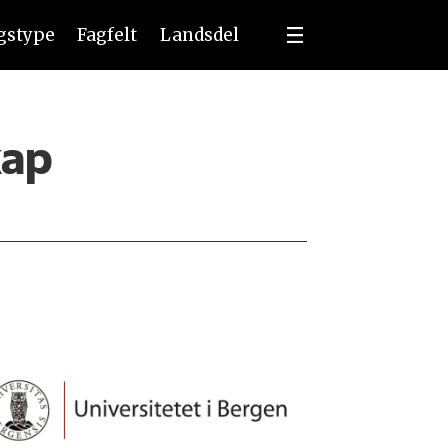
ngstype
Fagfelt
Landsdel
kap