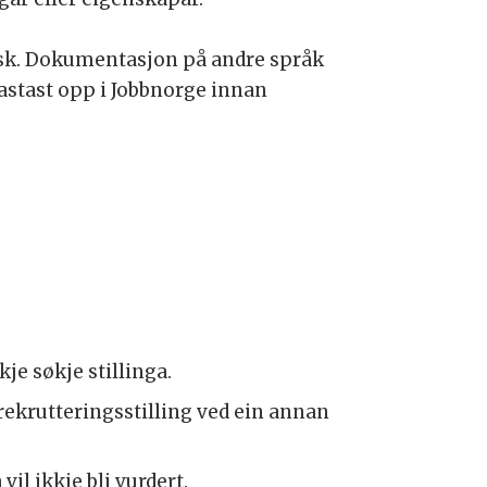
elsk. Dokumentasjon på andre språk
lastast opp i Jobbnorge innan
je søkje stillinga.
 rekrutteringsstilling ved ein annan
l ikkje bli vurdert.