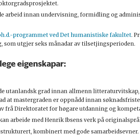
 doktorgradsprosjektet.
ande arbeid innan undervisning, formidling og admini
ph.d.-programmet ved Det humanistiske fakultet
. 
, som utgjer seks månadar av tilsetjingsperioden.
nlege eigenskapar:
e utanlandsk grad innan allmenn litteraturvitskap, n
tnad at mastergraden er oppnådd innan søknadsfrist
rav frå Direktoratet for høgare utdanning og kompet
 kan arbeide med Henrik Ibsens verk på originalsprå
og strukturert, kombinert med gode samarbeidsevner.