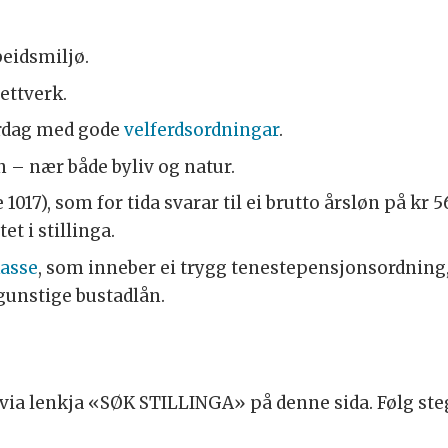
beidsmiljø.
ettverk.
ardag med gode
velferdsordningar
.
n – nær både byliv og natur.
017), som for tida svarar til ei brutto årsløn på kr 56
t i stillinga.
kasse
, som inneber ei trygg tenestepensjonsordning
 gunstige bustadlån.
via lenkja «SØK STILLINGA» på denne sida. Følg ste