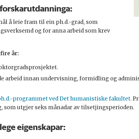
g forskarutdanninga:
l å leie fram til ein ph.d.-grad, som
kingsverksemd og for anna arbeid som krev
fire år:
 doktorgradsprosjektet.
ande arbeid innan undervisning, formidling og admini
ph.d.-programmet ved Det humanistiske fakultet
. 
, som utgjer seks månadar av tilsetjingsperioden.
nlege eigenskapar: