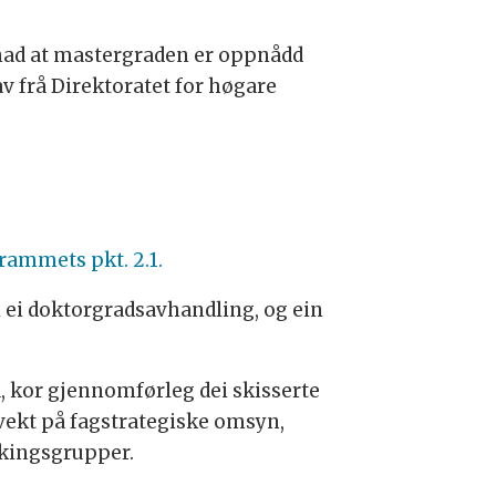
etnad at mastergraden er oppnådd
v frå Direktoratet for høgare
rammets pkt. 2.1.
i ei doktorgradsavhandling, og ein
a, kor gjennomførleg dei skisserte
t vekt på fagstrategiske omsyn,
skingsgrupper.