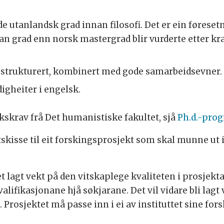
de utanlandsk grad innan filosofi. Det er ein føres
n grad enn norsk mastergrad blir vurderte etter kra
og strukturert, kombinert med gode samarbeidsevner.
igheiter i engelsk.
akskrav frå Det humanistiske fakultet, sjå
Ph.d.-prog
skisse til eit forskingsprosjekt som skal munne ut 
t lagt vekt på den vitskaplege kvaliteten i prosjekt
alifikasjonane hjå søkjarane. Det vil vidare bli lag
Prosjektet må passe inn i ei av instituttet sine for