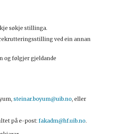
kje søkje stillinga.
 rekrutteringsstilling ved ein annan
en og følgjer gjeldande
Bøyum,
steinar.boyum@uib.no
, eller
ltet på e-post:
fakadm@hf.uib.no
.