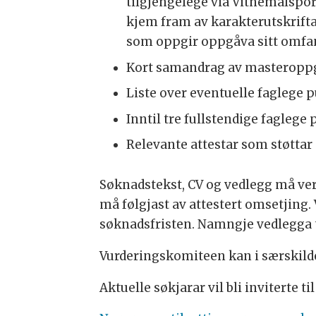
tilgjengelege via Vitnemålspo
kjem fram av karakterutskrifta
som oppgir oppgåva sitt omfan
Kort samandrag av masteroppgåv
Liste over eventuelle faglege p
Inntil tre fullstendige faglege
Relevante attestar som støttar 
Søknadstekst, CV og vedlegg må ver
må følgjast av attestert omsetjing.
søknadsfristen. Namngje vedlegga 
Vurderingskomiteen kan i særskilde
Aktuelle søkjarar vil bli inviterte til