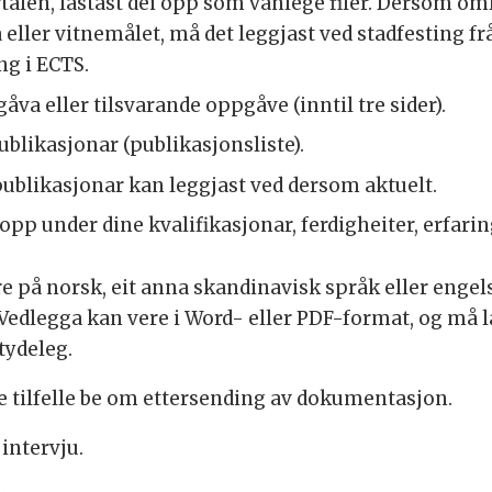
rtalen, lastast dei opp som vanlege filer. Dersom 
 eller vitnemålet, må det leggjast ved stadfesting f
g i ECTS.
a eller tilsvarande oppgåve (inntil tre sider).
ublikasjonar (publikasjonsliste).
 publikasjonar kan leggjast ved dersom aktuelt.
opp under dine kvalifikasjonar, ferdigheiter, erfari
e på norsk, eit anna skandinavisk språk eller eng
 Vedlegga kan vere i Word- eller PDF-format, og må 
tydeleg.
 tilfelle be om ettersending av dokumentasjon.
 intervju.