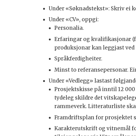
Under «Søknadstekst»: Skriv ei ko
Under «CV», oppgi:
Personalia.
Erfaringar og kvalifikasjonar (
produksjonar kan leggjast ved
Språkferdigheiter.
Minst to referansepersonar. Ei
Under «Vedlegg» lastast følgjan
Prosjektskisse på inntil 12 00
tydeleg skildre det vitskapele
rammeverk. Litteraturliste skal
Framdriftsplan for prosjektet
Karakterutskrift og vitnemål f