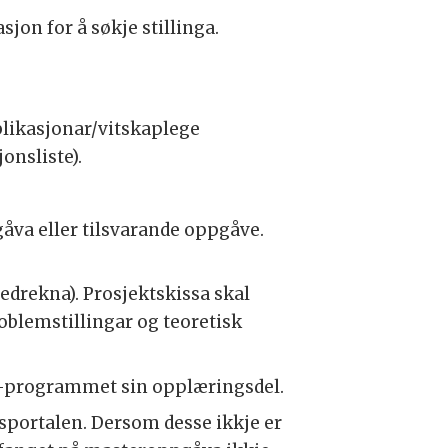
jon for å søkje stillinga.
ublikasjonar/vitskaplege
onsliste).
åva eller tilsvarande oppgåve.
edrekna). Prosjektskissa skal
oblemstillingar og teoretisk
d.-programmet sin opplæringsdel.
sportalen. Dersom desse ikkje er