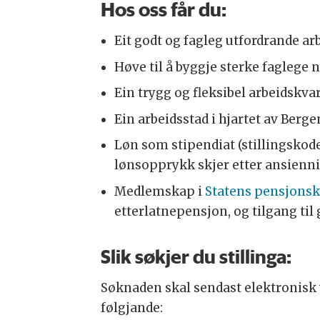
Hos oss får du:
Eit godt og fagleg utfordrande ar
Høve til å byggje sterke faglege n
Ein trygg og fleksibel arbeidskv
Ein arbeidsstad i hjartet av Berge
Løn som stipendiat (stillingskode 1
lønsopprykk skjer etter ansiennite
Medlemskap i
Statens pensjons
etterlatnepensjon, og tilgang til
Slik søkjer du stillinga:
Søknaden skal sendast elektronisk 
følgjande: