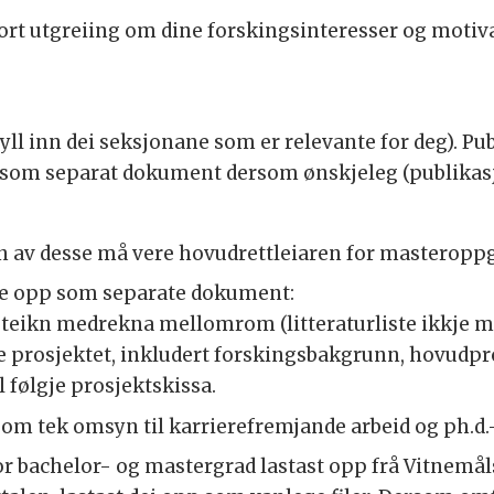
rt utgreiing om dine forskingsinteresser og motivas
fyll inn dei seksjonane som er relevante for deg). P
 som separat dokument dersom ønskjeleg (publikasj
n av desse må vere hovudrettleiaren for masteroppg
de opp som separate dokument:
0 teikn medrekna mellomrom (litteraturliste ikkje m
ge prosjektet, inkludert forskingsbakgrunn, hovudpr
 følgje prosjektskissa.
 som tek omsyn til karrierefremjande arbeid og ph.
or bachelor- og mastergrad lastast opp frå Vitnemål