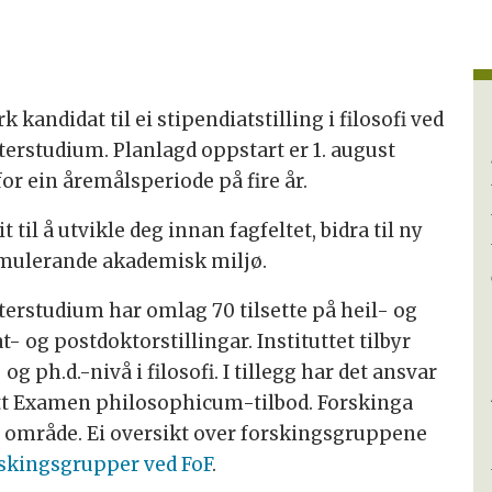
 kandidat til ei stipendiatstilling i filosofi ved
sterstudium. Planlagd oppstart er 1. august
 for ein åremålsperiode på fire år.
 til å utvikle deg innan fagfeltet, bidra til ny
timulerande akademisk miljø.
sterstudium har omlag 70 tilsette på heil- og
t- og postdoktorstillingar. Instituttet tilbyr
 ph.d.-nivå i filosofi. I tillegg har det ansvar
sitt Examen philosophicum-tilbod. Forskinga
dt område. Ei oversikt over forskingsgruppene
skingsgrupper ved FoF
.