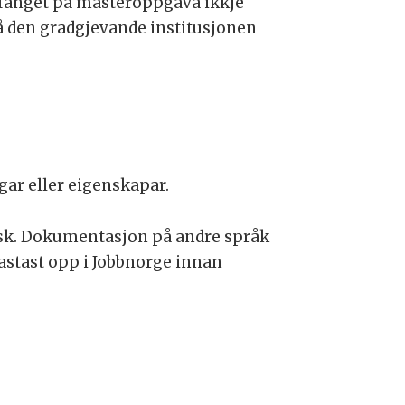
omfanget på masteroppgåva ikkje
rå den gradgjevande institusjonen
ngar eller eigenskapar.
elsk. Dokumentasjon på andre språk
lastast opp i Jobbnorge innan