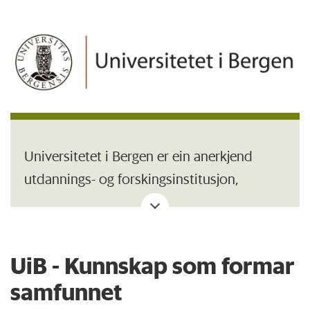
Universitetet i Bergen er ein anerkjend
utdannings- og forskingsinstitusjon,
organisert i sju fakultet og omlag 54
institutt og faglege senter. Campus ligg i
sentrale delar av Bergen med
UiB - Kunnskap som formar
universitetsområde på Nygårdshøyden,
samfunnet
Haukeland, Marineholmen,