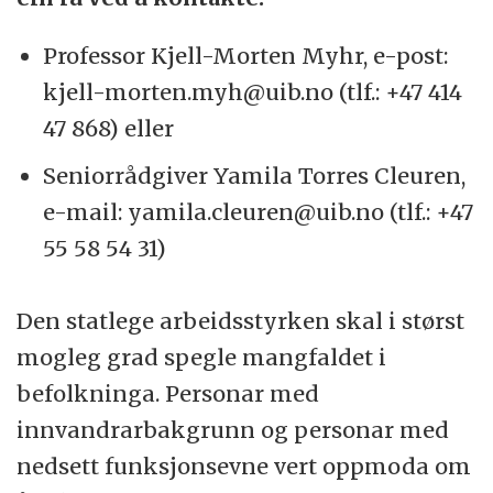
Professor Kjell-Morten Myhr, e-post:
kjell-morten.myh@uib.no (tlf.: +47 414
47 868) eller
Seniorrådgiver Yamila Torres Cleuren,
e-mail: yamila.cleuren@uib.no (tlf.: +47
55 58 54 31)
Den statlege arbeidsstyrken skal i størst
mogleg grad spegle mangfaldet i
befolkninga. Personar med
innvandrarbakgrunn og personar med
nedsett funksjonsevne vert oppmoda om