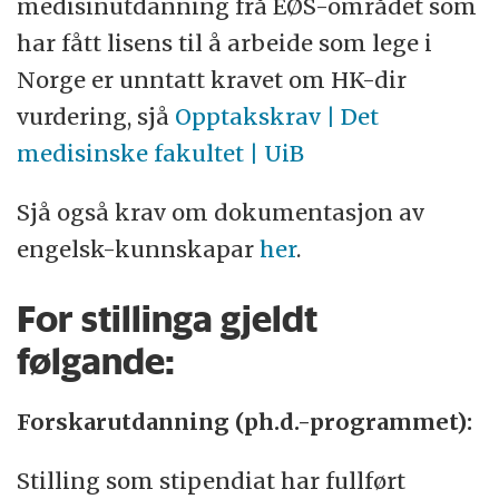
medisinutdanning frå EØS-området som
har fått lisens til å arbeide som lege i
Norge er unntatt kravet om HK-dir
vurdering, sjå
Opptakskrav | Det
medisinske fakultet | UiB
Sjå også krav om dokumentasjon av
engelsk-kunnskapar
her
.
For stillinga gjeldt
følgande:
Forskarutdanning (ph.d.-programmet):
Stilling som stipendiat har fullført