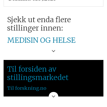
Sjekk ut enda flere
stillinger innen:
MEDISIN OG HELSE
UNIVERSITETET I
BERGEN
Til forsiden av
VESTLANDET
stillingsmarkedet
Til forskning.no