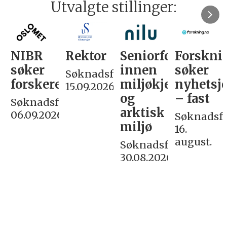
Utvalgte stillinger:
NIBR
Rektor
Seniorforsker
Forskni
søker
innen
søker
Søknadsfrist:
forskere
miljøkjemi
nyhetsjo
15.09.2026
og
– fast
Søknadsfrist:
arktisk
06.09.2026
Søknadsfri
miljø
16.
august.
Søknadsfrist:
30.08.2026