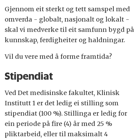
Møllendalsveien og Årstad.
Gjennom eit sterkt og tett samspel med
omverda - globalt, nasjonalt og lokalt -
Det medisinske fakultet består av fem
skal vi medverke til eit samfunn bygd på
institutt og åtte senter.
Les meir om
kunnskap, ferdigheiter og haldningar.
fakultet
og
tilhøyrande institutt.
Vil du vere med å forme framtida?
Stipendiat
Ved Det medisinske fakultet, Klinisk
Institutt 1 er det ledig ei stilling som
stipendiat (100 %). Stillinga er ledig for
ein periode på fire (4) år med 25 %
pliktarbeid, eller til maksimalt 4