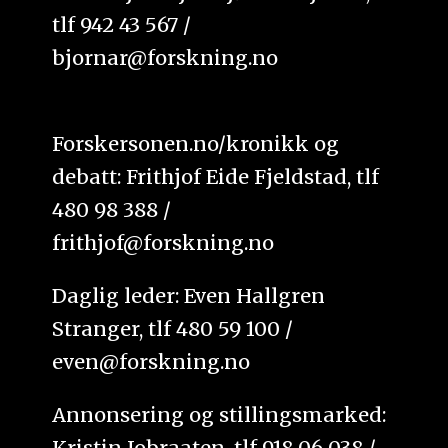
tlf 942 43 567 /
bjornar@forskning.no
Forskersonen.no/kronikk og
debatt: Frithjof Eide Fjeldstad, tlf
480 98 388 /
frithjof@forskning.no
Daglig leder: Even Hallgren
Stranger, tlf 480 59 100 /
even@forskning.no
Annonsering og stillingsmarked:
Kristin Jobraaten, tlf 918 06 038 /