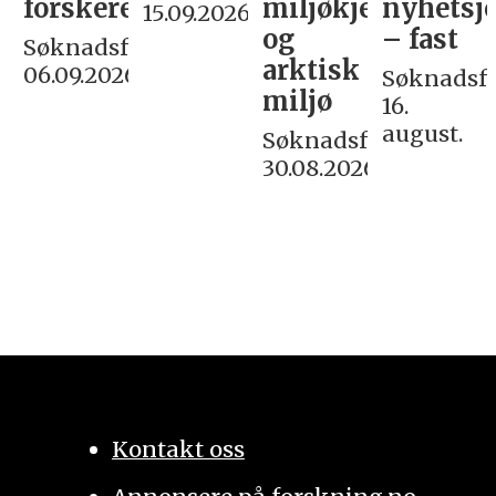
forskere
miljøkjemi
nyhetsjo
15.09.2026
og
– fast
Søknadsfrist:
arktisk
06.09.2026
Søknadsfri
miljø
16.
august.
Søknadsfrist:
30.08.2026
Kontakt oss