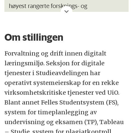
høyest rangerte forsknings- og
utdanningsinstitusjon med 26 500 studenter
og 7 200 ansatte. Faglig bredde og
Om stillingen
internasjonalt anerkjente forskningsmiljøer
gjør UiO til en viktig samfunnsaktør.
Forvaltning og drift innen digitalt
Seksjon for digitale tjenester er underlagt
læringsmiljø. Seksjon for digitale
Avdeling for studieadministrasjon. Avdeling
tjenester i Studieavdelingen har
for studieadministrasjon har et overordnet
operativt systemeierskap for en rekke
ansvar for drift, forvaltning og
virksomhetskritiske tjenester ved UiO.
standardisering av administrative
Blant annet Felles Studentsystem (FS),
støttefunksjoner innen utdanning.
system for timeplanlegging av
Avdelingen skal bistå UiOs ledelse strategisk
undervisning og eksamen (TP), Tableau
og operativt, samt sikre institusjonell
– Studie, system for plagiatkontroll,