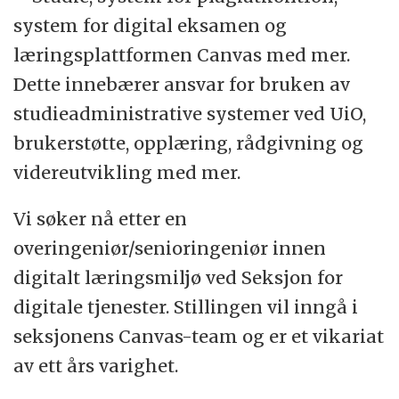
oppfølging og koordinering, bistå enhetene
system for digital eksamen og
med administrativ drift og yte tjenester
læringsplattformen Canvas med mer.
direkte til studenter og søkere. Avdelingen
Dette innebærer ansvar for bruken av
skal lede UiOs studieadministrative
studieadministrative systemer ved UiO,
nettverk.
brukerstøtte, opplæring, rådgivning og
videreutvikling med mer.
Vi søker nå etter en
overingeniør/senioringeniør innen
digitalt læringsmiljø ved Seksjon for
digitale tjenester. Stillingen vil inngå i
seksjonens Canvas-team og er et vikariat
av ett års varighet.