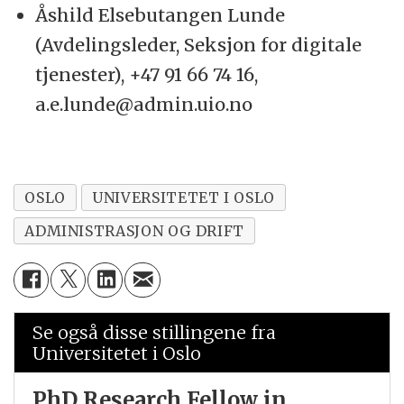
Åshild Elsebutangen Lunde
(Avdelingsleder, Seksjon for digitale
tjenester), +47 91 66 74 16,
a.e.lunde@admin.uio.no
OSLO
UNIVERSITETET I OSLO
ADMINISTRASJON OG DRIFT
Se også disse stillingene fra
Universitetet i Oslo
PhD Research Fellow in