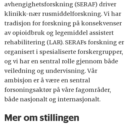
avhengighetsforskning (SERAF) driver
og forskningsaktivitet. Arbeidsfeltet er
klinikk-nær rusmiddelforskning. Vi har
bredt, og instituttet preges av solid faglig
tradisjon for forskning på konsekvenser
kompetanse, mangfoldighet og
av opioidbruk og legemiddel assistert
kompleksitet. Institutt for klinisk medisin er
rehabilitering (LAR). SERAFs forskning er
UiOs største institutt med i underkant av
organisert i spesialiserte forskergrupper,
900 medarbeidere, ca. 380
og vi har en sentral rolle gjennom både
eksternfinansierte prosjekter og en forventet
veiledning og undervisning. Vår
omsetning på ca. 630 millioner i 2026.
ambisjon er å være en sentral
Instituttet huser tre Sentre for fremragende
forsoningsaktør på våre fagområder,
forskning (SFF) og fem K. G. Jebsensentre.
både nasjonalt og internasjonalt.
Instituttet er underlagt Det medisinske
fakultet ved Universitetet i Oslo.
Mer om stillingen