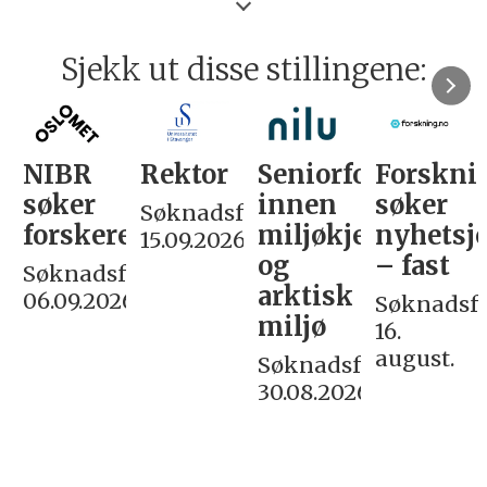
Sjekk ut disse stillingene:
NIBR
Rektor
Seniorforsker
Forskni
søker
innen
søker
Søknadsfrist:
forskere
miljøkjemi
nyhetsjo
15.09.2026
og
– fast
Søknadsfrist:
arktisk
06.09.2026
Søknadsfri
miljø
16.
august.
Søknadsfrist:
30.08.2026