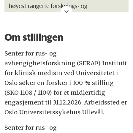
høyest rangerte forsknings- og
utdanningsinstitusjon med 26 500 studenter
og 7 200 ansatte. Faglig bredde og
Om stillingen
internasjonalt anerkjente forskningsmiljøer
gjør UiO til en viktig samfunnsaktør.
Senter for rus- og
Institutt for klinisk medisin har sin
avhengighetsforskning (SERAF) Institutt
primærvirksomhet i krysningspunktet
for klinisk medisin ved Universitetet i
mellom universitets- og sykehussektoren, og
Oslo søker en forsker i 100 % stilling
samarbeider tett med Oslo
(SKO 1108 / 1109) for et midlertidig
universitetssykehus HF og Akershus
engasjement til 31.12.2026. Arbeidssted er
universitetssykehus HF. Instituttet er
Oslo Universitetssykehus Ullevål.
ledende innen klinisk medisin og medisinsk
Senter for rus- og
forskning i Norge, og har høy undervisnings-