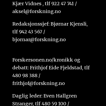
Kjær Vidnes , tlf 922 47 741 /
aksel@forskning.no
Redaksjonssjef: Bjørnar Kjensli,
tlf 942 43 567 /
bjornar@forskning.no
Forskersonen.no/kronikk og
debatt: Frithjof Eide Fjeldstad, tlf
480 98 388 /
frithjof@forskning.no
Daglig leder: Even Hallgren
Stranger, tlf 480 59 100 /