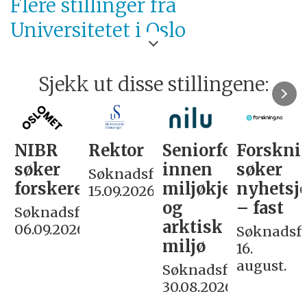
Flere stillinger fra
Universitetet i Oslo
Sjekk ut disse stillingene:
NIBR
Rektor
Seniorforsker
Forskni
søker
innen
søker
Søknadsfrist:
forskere
miljøkjemi
nyhetsjo
15.09.2026
og
– fast
Søknadsfrist:
arktisk
06.09.2026
Søknadsfri
miljø
16.
august.
Søknadsfrist:
30.08.2026