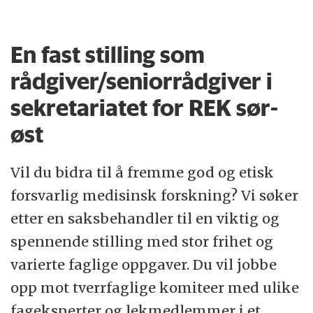
forskningsetikk i helseregion sør-øst.
Komiteene skal godkjenne all medisinsk og
En fast stilling som
helsefaglig forskning som involverer
mennesker og/eller benytter
rådgiver/seniorrådgiver i
personopplysninger eller biologisk
sekretariatet for REK sør-
materiale i slik forskning.
øst
Universitetet i Oslo
er Norges eldste og
Vil du bidra til å fremme god og etisk
høyest rangerte forsknings- og
forsvarlig medisinsk forskning? Vi søker
utdanningsinstitusjon med 26 500 studenter
etter en saksbehandler til en viktig og
og 7 200 ansatte. Faglig bredde og
spennende stilling med stor frihet og
internasjonalt anerkjente forskningsmiljøer
varierte faglige oppgaver. Du vil jobbe
gjør UiO til en viktig samfunnsaktør.
opp mot tverrfaglige komiteer med ulike
fageksperter og lekmedlemmer i et