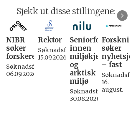
Sjekk ut disse stillingene:
NIBR
Rektor
Seniorforsker
Forskni
søker
innen
søker
Søknadsfrist:
forskere
miljøkjemi
nyhetsjo
15.09.2026
og
– fast
Søknadsfrist:
arktisk
06.09.2026
Søknadsfri
miljø
16.
august.
Søknadsfrist:
30.08.2026