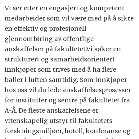
teknisk-/administrativt ansatte og 6000
Vi ser etter en engasjert og kompetent
studenter.
medarbeider som vil være med på å sikre
en effektiv og profesjonell
Fakultetsadministrasjonen bistår enhetene
gjennomføring av offentlige
ved fakultetet i den daglige drift og har
anskaffelser på fakultetet.Vi søker en
samtidig et overordnet koordineringsansvar
strukturert og samarbeidsorientert
for fakultetet som helhet. Administrasjonen
innkjøper som trives med å ha flere
har rundt 100 ansatte fordelt på fem
baller i luften samtidig. Som innkjøper
seksjoner - studier, forskning,
hos oss vil du lede anskaffelsesprosesser
kommunikasjon, HR og økonomi.
for institutter og sentre på fakultetet fra
A-Å. De fleste anskaffelsene er
vitenskapelig utstyr til fakultetets
forskningsmiljøer, hotell, konferanse og