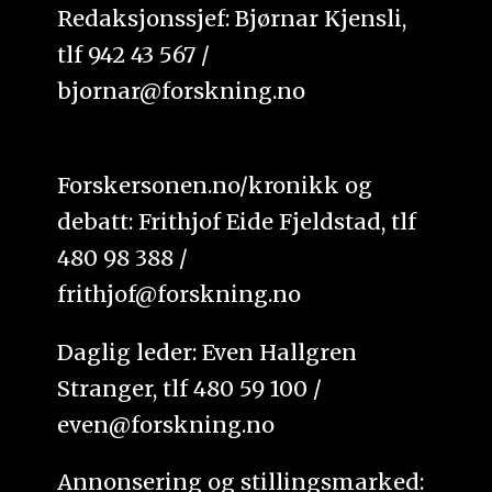
Redaksjonssjef: Bjørnar Kjensli,
tlf 942 43 567 /
bjornar@forskning.no
Forskersonen.no/kronikk og
debatt: Frithjof Eide Fjeldstad, tlf
480 98 388 /
frithjof@forskning.no
Daglig leder: Even Hallgren
Stranger, tlf 480 59 100 /
even@forskning.no
Annonsering og stillingsmarked: