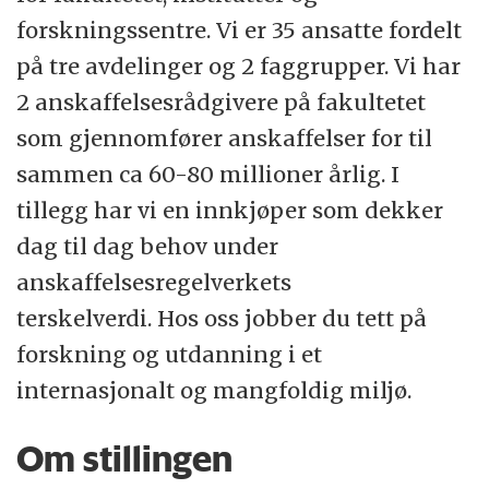
Fakultet har mange gode forskningsmiljøer
forskningssentre. Vi er 35 ansatte fordelt
og dyktige enkeltforskere, hvorav flere er i
på tre avdelinger og 2 faggrupper. Vi har
forskningsfronten innen sine fag
2 anskaffelsesrådgivere på fakultetet
internasjonalt. Fakultetet jobber kontinuerlig
som gjennomfører anskaffelser for til
med å legge til rette for innovasjon fra
sammen ca 60-80 millioner årlig. I
forskningen.
tillegg har vi en innkjøper som dekker
dag til dag behov under
Bærekraft er grunnlaget for fakultetets
anskaffelsesregelverkets
aktivitet og en satsning innen bærekraft står
terskelverdi. Hos oss jobber du tett på
helt sentralt.
forskning og utdanning i et
internasjonalt og mangfoldig miljø.
Fakultetet består av 10 institutter, 14 senter,
800 doktorgradskandidater, 1100
Om stillingen
vitenskapelig ansatte, 450