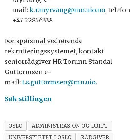
mail:
k.r.myrvang@mn.uio.no
, telefon
+47 22856338
For spørsmål vedrørende
rekrutteringssystemet, kontakt
seniorrådgiver HR Torunn Standal
Guttormsen e-
mail:
t.s.guttormsen@mn.uio.
Søk stillingen
OSLO
ADMINISTRASJON OG DRIFT
UNIVERSITETET I OSLO
RÅDGIVER