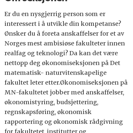
internasjonalt anerkjente forskningsmiljøer
gjør UiO til en viktig samfunnsaktør.
Er du en nysgjerrig person som er
interessert i å utvikle din kompetanse?
Det matematisk-naturvitenskapelige
Ønsker du å foreta anskaffelser for et av
fakultets (MN) ambisjon er å være blant
Norges mest ambisiøse fakulteter innen
Europas ledende miljøer innen forskning,
realfag og teknologi? Da kan det være
utdanning og innovasjon.
nettopp deg økonomiseksjonen på Det
matematisk- naturvitenskapelige
Vi har en lang og stolt tradisjon innen
fakultet leter etter.Økonomiseksjonen på
forskning og utdanning i de klassiske
MN-fakultetet jobber med anskaffelser,
realfagene. Forskningen spenner over et vidt
økonomistyring, budsjettering,
spekter av fagområder innen alle
regnskapsføring, økonomisk
naturvitenskapene og teknologi.
rapportering og økonomisk rådgivning
for fakultetet, institutter og