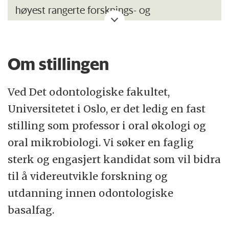
høyest rangerte forsknings- og
utdanningsinstitusjon med 26 500 studenter
og 7 200 ansatte. Faglig bredde og
Om stillingen
internasjonalt anerkjente forskningsmiljøer
gjør UiO til en viktig samfunnsaktør.
Ved Det odontologiske fakultet,
Institutt for oral biologi (IOB)
har
Universitetet i Oslo, er det ledig en fast
beliggenhet ved Rikshospitalet på Gaustad,
stilling som professor i oral økologi og
men er tilknyttet Det odontologiske fakultet.
oral mikrobiologi. Vi søker en faglig
Instituttet driver forskning innen områdene
sterk og engasjert kandidat som vil bidra
anatomi, fysiologi, cellebiologi, biokjemi,
til å videreutvikle forskning og
mikrobiologi og immunologi samt
utdanning innen odontologiske
undervisning i prekliniske basalfag og
basalfag.
odontologiske fag. Instituttet har pr i dag