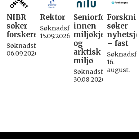
NIBR
Rektor
Seniorforsker
Forskni
søker
innen
søker
Søknadsfrist:
forskere
miljøkjemi
nyhetsjo
15.09.2026
og
– fast
Søknadsfrist:
arktisk
06.09.2026
Søknadsfri
miljø
16.
august.
Søknadsfrist:
30.08.2026