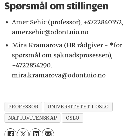
Spørsmål om stillingen
Amer Sehic (professor), +4722840352,
amer.sehic@odont.uio.no
Mira Kramarova (HR rådgiver - *for
spørsmål om søknadsprosessen),
+4722854290,
mira.kramarova@odont.uio.no
PROFESSOR
UNIVERSITETET I OSLO
NATURVITENSKAP
OSLO