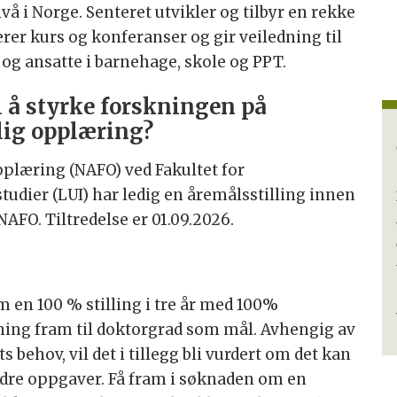
å i Norge. Senteret utvikler og tilbyr en rekke
erer kurs og konferanser og gir veiledning til
g ansatte i barnehage, skole og PPT.
l å styrke forskningen på
klig opplæring?
opplæring (NAFO) ved Fakultet for
udier (LUI) har ledig en åremålsstilling innen
AFO. Tiltredelse er 01.09.2026.
m en 100 % stilling i tre år med 100%
ning fram til doktorgrad som mål. Avhengig av
behov, vil det i tillegg bli vurdert om det kan
ndre oppgaver. Få fram i søknaden om en