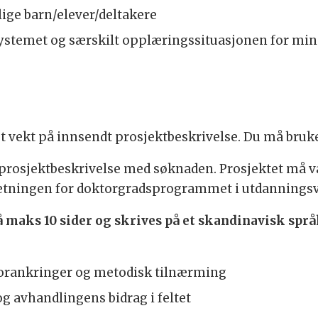
lige barn/elever/deltakere
ystemet og særskilt opplæringssituasjonen for mino
lagt vekt på innsendt prosjektbeskrivelse. Du må bru
 prosjektbeskrivelse med søknaden. Prosjektet må 
nnretningen for doktorgradsprogrammet i utdannings
 maks 10 sider og skrives på et skandinavisk språk
) forankringer og metodisk tilnærming
 avhandlingens bidrag i feltet