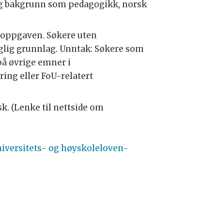
lig bakgrunn som pedagogikk, norsk
soppgaven. Søkere uten
aglig grunnlag. Unntak: Søkere som
på øvrige emner i
ing eller FoU-relatert
k. (Lenke til nettside om
universitets- og høyskoleloven-