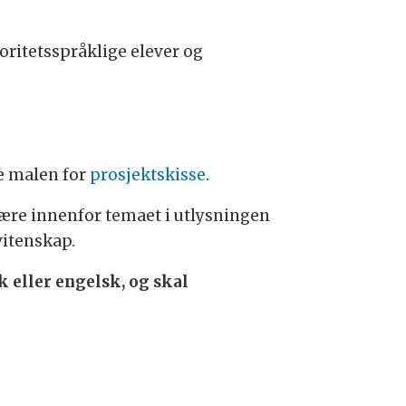
ritetsspråklige elever og
ke malen for
prosjektskisse
.
være innenfor temaet i utlysningen
vitenskap.
 eller engelsk, og skal