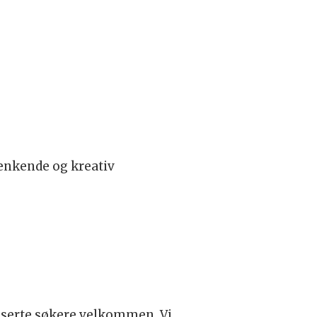
t
tenkende og kreativ
ifiserte søkere velkommen. Vi