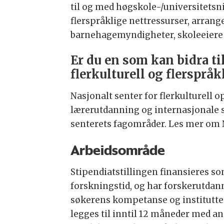
til og med høgskole-/universitetsniv
flerspråklige nettressurser, arrang
barnehagemyndigheter, skoleeiere o
Er du en som kan bidra ti
flerkulturell og flersprå
Nasjonalt senter for flerkulturell 
lærerutdanning og internasjonale st
senterets fagområder. Les mer om N
Arbeidsområde
Stipendiatstillingen finansieres so
forskningstid, og har forskerutdan
søkerens kompetanse og instituttets 
legges til inntil 12 måneder med a