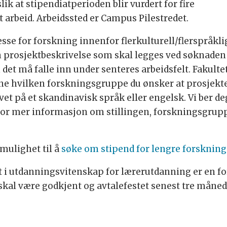
slik at stipendiatperioden blir vurdert for fire
arbeid. Arbeidssted er Campus Pilestredet.
resse for forskning innenfor flerkulturell/flerspråk
n prosjektbeskrivelse som skal legges ved søknade
 det må falle inn under senteres arbeidsfelt. Fakulte
e hvilken forskningsgruppe du ønsker at prosjektet 
et på et skandinavisk språk eller engelsk. Vi ber 
for mer informasjon om stillingen, forskningsgrup
mulighet til å
søke om stipend for lengre forskning
utdanningsvitenskap for lærerutdanning er en foruts
kal være godkjent og avtalefestet senest tre måneder