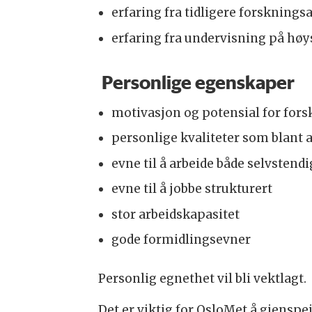
erfaring fra tidligere forsknings
erfaring fra undervisning på høys
Personlige egenskaper
motivasjon og potensial for fors
personlige kvaliteter som blant 
evne til å arbeide både selvstend
evne til å jobbe strukturert
stor arbeidskapasitet
gode formidlingsevner
Personlig egnethet vil bli vektlagt.
Det er viktig for OsloMet å gjenspe