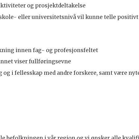
aktiviteter og prosjektdeltakelse
kole- eller universitetsnivå vil kunne telle positiv
kning innen fag- og profesjonsfeltet
annet viser fullføringsevne
ig og i fellesskap med andre forskere, samt være ny
ile befolkningen i vår region og vi ønsker alle kval