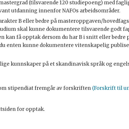
g/mastergrad (tilsvarende 120 studiepoeng) med fag
vant utdanning innenfor NAFOs arbeidsområder.
arakter B eller bedre på masteroppgaven/hovedfag
studium skal kunne dokumentere tilsvarende godt f
 kan få opptak dersom du har B i snitt eller bedre 
du enten kunne dokumentere vitenskapelig publiser
lige kunnskaper på et skandinavisk språk og engels
som stipendiat fremgår av forskriften
(Forskrift til 
ttsiden for opptak.