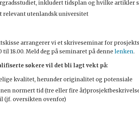
gradsstudiet, inkludert tidsplan og hvilke artikler
t relevant utenlandsk universitet
ktskisse arrangerer vi et skriveseminar for prosjekts
00 til 18.00. Meld deg på seminaret på denne
lenken
.
fiserte søkere vil det bli lagt vekt på:
ige kvalitet, herunder originalitet og potensiale
n normert tid (tre eller fire år)prosjektbeskrivels
l (jf. oversikten ovenfor)