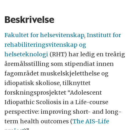
campus i Oslo sentrum og på Romerike.
OsloMet leverer forskning og utdanning
Beskrivelse
med høy relevans for arbeidslivet,
velferdsstaten og storbyregionen.
Fakultet for helsevitenskap
,
Institutt for
rehabiliteringsvitenskap og
helseteknologi
(RHT) har ledig en treårig
åremålsstilling som stipendiat innen
fagområdet muskelskjeletthelse og
idiopatisk skoliose, tilknyttet
forskningsprosjektet “Adolescent
Idiopathic Scoliosis in a Life-course
perspective: improving short- and long-
term health outcomes (
The AIS-Life