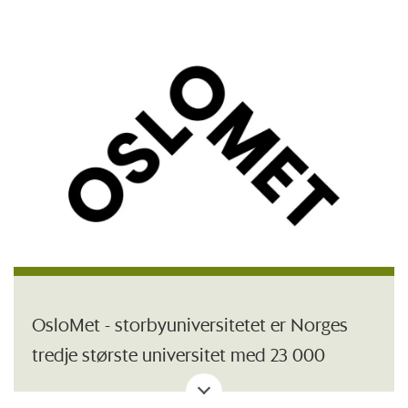
OsloMet - storbyuniversitetet er Norges
tredje største universitet med 23 000
studenter og over 2600 ansatte. Vi har