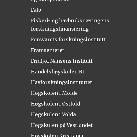
Fafo
Fiskeri- og havbruksnæringens
forskningsfinansiering
Forsvarets forskningsinstitutt
Framsenteret
Fridtjof Nansens Institutt
Handelshøyskolen BI
Havforskningsinstituttet
Høgskolen i Molde
Høgskolen i Østfold
Høgskulen i Volda
Høgskulen på Vestlandet
Høyskolen Kristiania