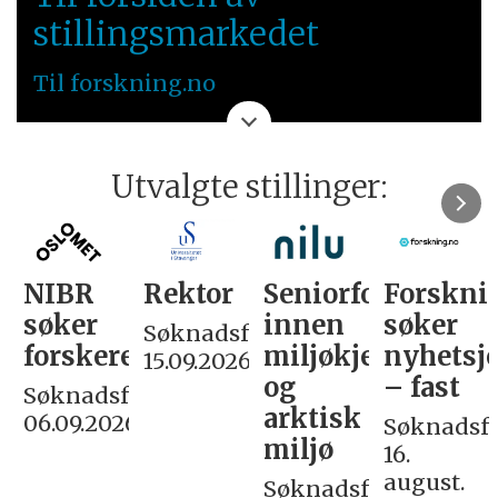
stillingsmarkedet
Til forskning.no
Utvalgte stillinger:
NIBR
Rektor
Seniorforsker
Forskni
søker
innen
søker
Søknadsfrist:
forskere
miljøkjemi
nyhetsjo
15.09.2026
og
– fast
Søknadsfrist:
arktisk
06.09.2026
Søknadsfri
miljø
16.
august.
Søknadsfrist: