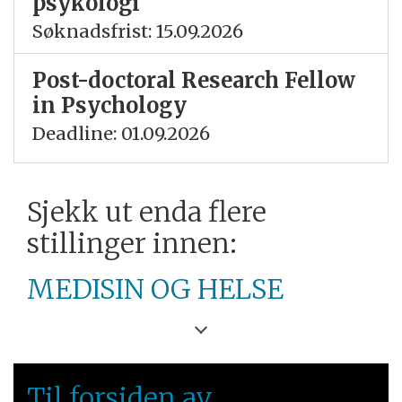
psykologi
Søknadsfrist: 15.09.2026
Post-doctoral Research Fellow
in Psychology
Deadline: 01.09.2026
Sjekk ut enda flere
stillinger innen:
MEDISIN OG HELSE
OSLOMET
ØSTLANDET
Til forsiden av