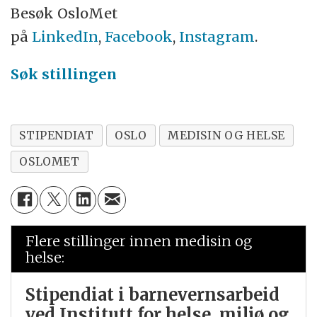
Besøk OsloMet
på
LinkedIn
,
Facebook
,
Instagram
.
Søk stillingen
STIPENDIAT
OSLO
MEDISIN OG HELSE
OSLOMET
Flere stillinger innen medisin og
helse:
Stipendiat i barnevernsarbeid
ved Institutt for helse, miljø og