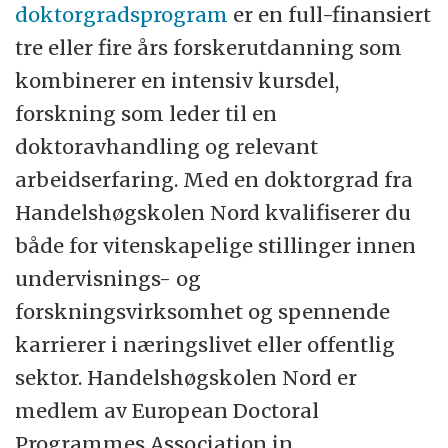
doktorgradsprogram
er en full-finansiert
helse, velferd og oppvekst.
tre eller fire års forskerutdanning som
Handelshøgskolen (HHN) utdanner
kombinerer en intensiv kursdel,
morgendagens økonomer, ledere og
forskning som leder til en
innovatører. Gjennom tett samarbeid med
doktoravhandling og relevant
næringslivet, offentlig forvaltning og
arbeidserfaring. Med en doktorgrad fra
samfunnet gir Handelshøgskolen relevant
Handelshøgskolen Nord kvalifiserer du
utdanning og forskning på internasjonalt
både for vitenskapelige stillinger innen
nivå. Fakultetet tilbyr doktorgrad (ph.d) i
undervisnings- og
bedriftsøkonomi.
forskningsvirksomhet og spennende
karrierer i næringslivet eller offentlig
Handelshøgskolen har 2700 studenter og
sektor. Handelshøgskolen Nord er
230 ansatte. Det faglige miljøet er
medlem av European Doctoral
organisert i faggruppene Innovasjon og
Programmes Association in