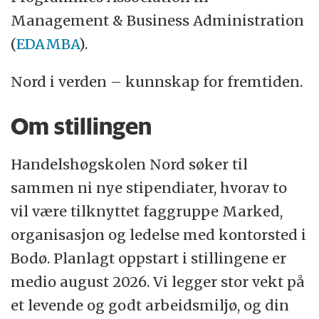
entreprenørskap, Marked, organisasjon og
Management & Business Administration
ledelse, Økonomisk analyse og regnskap,
(
EDAMBA
).
Nordområdekunnskap og Trafikk.
Nord i verden – kunnskap for fremtiden.
HHN er for tiden i en prosess for å oppnå
AACSB‑akkreditering.
Om stillingen
Les mer:
www.nord.no/hhn.
Handelshøgskolen Nord søker til
sammen ni nye stipendiater, hvorav to
vil være tilknyttet faggruppe Marked,
organisasjon og ledelse med kontorsted i
Bodø. Planlagt oppstart i stillingene er
medio august 2026. Vi legger stor vekt på
et levende og godt arbeidsmiljø, og din