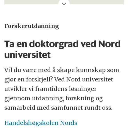
universitet til å skape en
bærekraftig framtid med utgangspunkt i
vår geografiske lokalisering.
Forskerutdanning
I samarbeid med samfunns- og næringsliv i
Ta en doktorgrad ved Nord
Nordland og Trøndelag, fremmer våre
universitet
11.500 studenter og 1.350 ansatte
innovative løsninger og kunnskapsbasert
Vil du være med å skape kunnskap som
praksis, lokalt og internasjonalt.
gjør en forskjell? Ved Nord universitet
utvikler vi framtidens løsninger
Nord universitet har fire strategiske
gjennom utdanning, forskning og
satsningsområder: blå og grønn vekst,
samarbeid med samfunnet rundt oss.
bærekraftig innovasjon og
Handelshøgskolen Nords
entreprenørskap, samfunnssikkerhet og