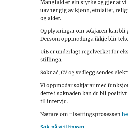
Mangfald er ein styrke og gjer at v
uavhengig av kjønn, etnisitet, reli
og alder.
Opplysningar om søkjaren kan bli gj
Dersom oppmodinga ikkje blir teke t
UiB er underlagt regelverket for e
stillinga.
Søknad, CV og vedlegg sendes elekt
Vi oppmodar søkjarar med funksjons
dette i søknaden kan du bli positivt
til intervju.
Nærare om tilsettingsprosessen
he
Søk på stillingen