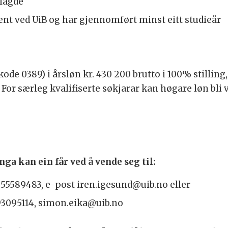
tlagde
udent ved UiB og har gjennomført minst eitt studieår
ode 0389) i årsløn kr. 430 200 brutto i 100% stilling,
For særleg kvalifiserte søkjarar kan høgare løn bli 
ga kan ein får ved å vende seg til:
. 55589483, e-post iren.igesund@uib.no eller
 93095114, simon.eika@uib.no