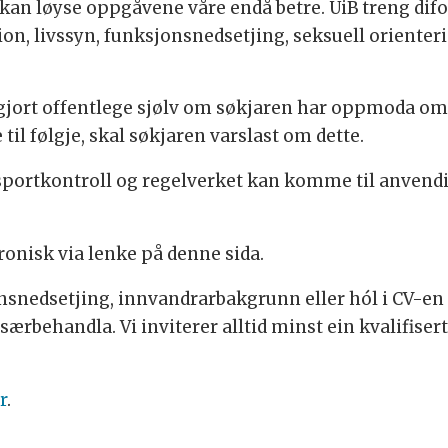
i kan løyse oppgåvene våre endå betre. UiB treng dif
gion, livssyn, funksjonsnedsetjing, seksuell orienter
ort offentlege sjølv om søkjaren har oppmoda om ikk
il følgje, skal søkjaren varslast om dette.
ksportkontroll og regelverket kan komme til anvendi
ronisk via lenke på denne sida.
nedsetjing, innvandrarbakgrunn eller hól i CV-en t
 særbehandla. Vi inviterer alltid minst ein kvalifise
r
.