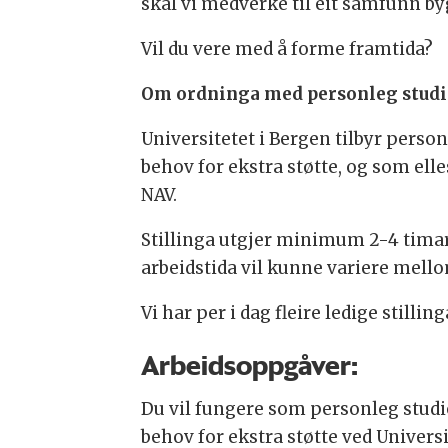
skal vi medverke til eit samfunn by
Vil du vere med å forme framtida?
Om ordninga med personleg studie
Universitetet i Bergen tilbyr person
behov for ekstra støtte, og som elle
NAV.
Stillinga utgjer minimum 2-4 timar 
arbeidstida vil kunne variere mell
Vi har per i dag fleire ledige stilli
Arbeidsoppgåver:
Du vil fungere som personleg studiea
behov for ekstra støtte ved Universi