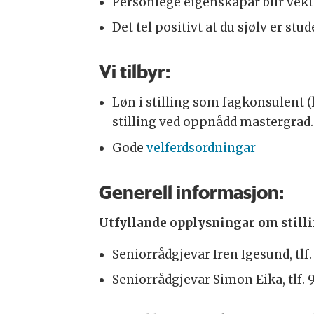
Personlege eigenskapar blir vek
Det tel positivt at du sjølv er st
Vi tilbyr:
Løn i stilling som fagkonsulent (k
stilling ved oppnådd mastergrad. 
Gode
velferdsordningar
Generell informasjon:
Utfyllande opplysningar om stillin
Seniorrådgjevar Iren Igesund, tlf
Seniorrådgjevar Simon Eika, tlf.