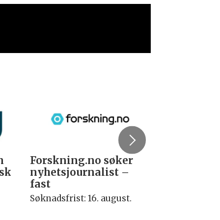
n
Forskning.no søker
PhD Fellow
isk
nyhetsjournalist –
Communic
fast
Leadershi
Søknadsfrist: 16. august.
Deadline: 15.