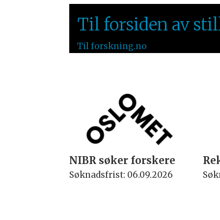
Til forsiden av st
Til forskning.no
NIBR søker forskere
Re
Søknadsfrist: 06.09.2026
Søkn