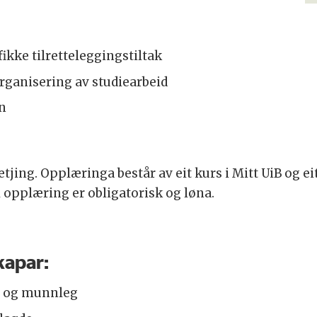
:
ikke tilretteleggingstiltak
organisering av studiearbeid
on
tjing. Opplæringa består av eit kurs i Mitt UiB og ei
 opplæring er obligatorisk og løna.
kapar:
g og munnleg