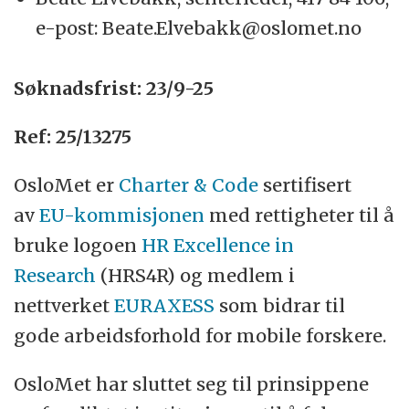
e-post: Beate.Elvebakk@oslomet.no
Søknadsfrist: 23/9-25
Ref: 25/13275
OsloMet er
Charter & Code
sertifisert
av
EU-kommisjonen
med rettigheter til å
bruke logoen
HR Excellence in
Research
(HRS4R) og medlem i
nettverket
EURAXESS
som bidrar til
gode arbeidsforhold for mobile forskere.
OsloMet har sluttet seg til prinsippene