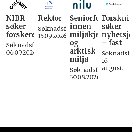
NIBR
Rektor
Seniorforsker
Forskni
søker
innen
søker
Søknadsfrist:
forskere
miljøkjemi
nyhetsjo
15.09.2026
og
– fast
Søknadsfrist:
arktisk
06.09.2026
Søknadsfri
miljø
16.
august.
Søknadsfrist:
30.08.2026