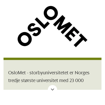
OsloMet - storbyuniversitetet er Norges
tredje største universitet med 23 000
studenter og over 2600 ansatte. Vi har
campus i Oslo sentrum og på Romerike.
OsloMet leverer forskning og utdanning