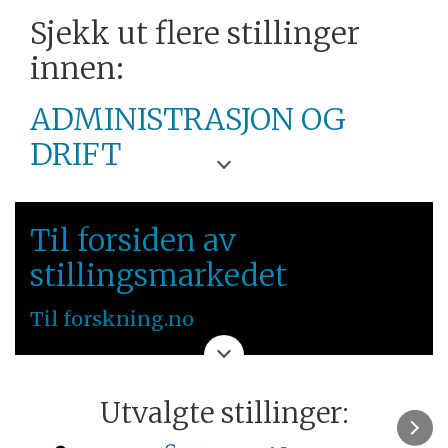
Sjekk ut flere stillinger
innen:
ADMINISTRASJON OG
DRIFT
OSLOMET
Til forsiden av
ØSTLANDET
stillingsmarkedet
Til forskning.no
Utvalgte stillinger: