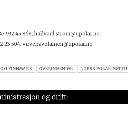
+47 932 45 868, hallvard.strom@npolar.no
922 23 504, virve.ravolainen@npolar.no
 OG FINNMARK
OVERINGENIØR
NORSK POLARINSTIT
ministrasjon og drift: