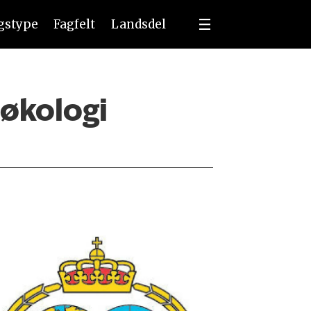
ngstype
Fagfelt
Landsdel
 økologi