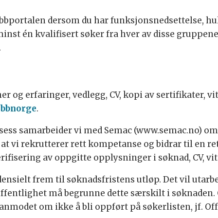
jobbportalen dersom du har funksjonsnedsettelse, hul
nst én kvalifisert søker fra hver av disse gruppene
.
r og erfaringer, vedlegg, CV, kopi av sertifikater, v
obbnorge
.
rosess samarbeider vi med Semac (www.semac.no) om
at vi rekrutterer rett kompetanse og bidrar til en re
ifisering av oppgitte opplysninger i søknad, CV, vi
nsielt frem til søknadsfristens utløp. Det vil utarbe
ffentlighet må begrunne dette særskilt i søknaden.
anmodet om ikke å bli oppført på søkerlisten, jf. Off