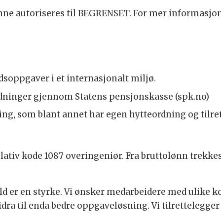
ne autoriseres til BEGRENSET. For mer informasjon
soppgaver i et internasjonalt miljø.
dninger gjennom Statens pensjonskasse (spk.no)
g, som blant annet har egen hytteordning og tilrett
lativ kode 1087 overingeniør. Fra bruttolønn trekkes
ld er en styrke. Vi ønsker medarbeidere med ulike 
bidra til enda bedre oppgaveløsning. Vi tilrettelegg