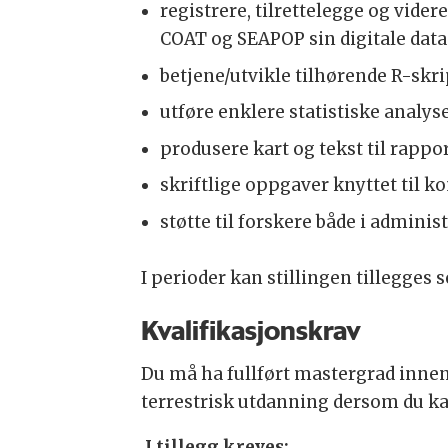
registrere, tilrettelegge og vider
COAT og SEAPOP sin digitale data
betjene/utvikle tilhørende R-skr
utføre enklere statistiske analys
produsere kart og tekst til rappo
skriftlige oppgaver knyttet til 
støtte til forskere både i adminis
I perioder kan stillingen tillegges 
Kvalifikasjonskrav
Du må ha fullført mastergrad inne
terrestrisk utdanning dersom du ka
I tillegg kreves: