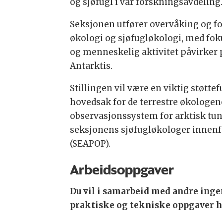
og sjøfugl i vår forskningsavdeling
Seksjonen utfører overvåking og fo
økologi og sjøfugløkologi, med fok
og menneskelig aktivitet påvirker p
Antarktis.
Stillingen vil være en viktig støtt
hovedsak for de terrestre økologe
observasjonssystem for arktisk tun
seksjonens sjøfugløkologer innen
(SEAPOP).
Arbeidsoppgaver
Du vil i samarbeid med andre inge
praktiske og tekniske oppgaver h