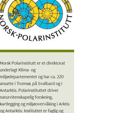
Norsk Polarinstitutt er et direktorat
underlagt Klima- og
miljødepartementet og har ca. 220
ansatte i Tromsø, på Svalbard og i
Antarktis. Polarinstituttet driver
naturvitenskapelig forskning,
kartlegging og miljøovervåking i Arktis
og Antarktis. Instituttet er faglig og