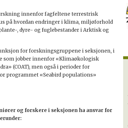
.
rskning innenfor fagfeltene terrestrisk
us på hvordan endringer i klima, miljøforhold
lante-, dyre- og fuglebestander i Arktisk og
efunksjon for forskningsgruppene i seksjonen, i
ne som jobber innenfor «Klimaøkologisk
dra» (COAT), men også i perioder for
for programmet «Seabird populations»
niører og forskere i seksjonen ha ansvar for
erunder: