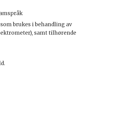
gramspråk
som brukes i behandling av
spektrometer), samt tilhørende
ld.