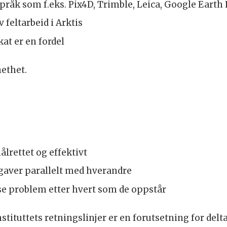
k som f.eks. Pix4D, Trimble, Leica, Google Earth
feltarbeid i Arktis
at er en fordel
nethet.
ålrettet og effektivt
pgaver parallelt med hverandre
løse problem etter hvert som de oppstår
tituttets retningslinjer er en forutsetning for delta