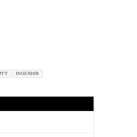
UTT
INGENIØR