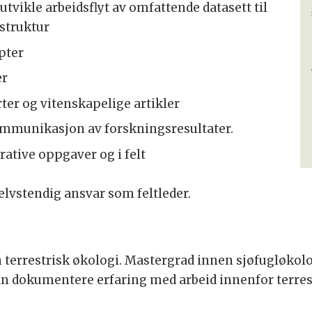
eutvikle arbeidsflyt av omfattende datasett til
struktur
ipter
er
rter og vitenskapelige artikler
kommunikasjon av forskningsresultater.
trative oppgaver og i felt
selvstendig ansvar som feltleder.
n terrestrisk økologi. Mastergrad innen sjøfugløk
n dokumentere erfaring med arbeid innenfor terrest