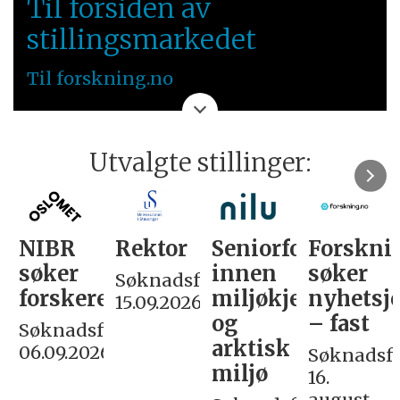
VESTLANDET
Til forsiden av
stillingsmarkedet
VESTLANDET
Til forskning.no
Utvalgte stillinger:
NIBR
Rektor
Seniorforsker
Forskni
søker
innen
søker
Søknadsfrist:
forskere
miljøkjemi
nyhetsjo
15.09.2026
og
– fast
Søknadsfrist:
arktisk
06.09.2026
Søknadsfri
miljø
16.
august.