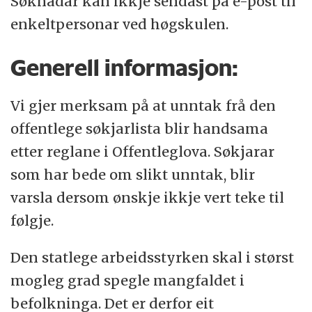
Søknadar kan ikkje sendast på e-post til
enkeltpersonar ved høgskulen.
Generell informasjon:
Vi gjer merksam på at unntak frå den
offentlege søkjarlista blir handsama
etter reglane i Offentleglova. Søkjarar
som har bede om slikt unntak, blir
varsla dersom ønskje ikkje vert teke til
følgje.
Den statlege arbeidsstyrken skal i størst
mogleg grad spegle mangfaldet i
befolkninga. Det er derfor eit