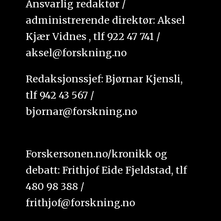
Ansvarlig redaktør /
administrerende direktør: Aksel
Kjær Vidnes , tlf 922 47 741 /
aksel@forskning.no
Redaksjonssjef: Bjørnar Kjensli,
tlf 942 43 567 /
bjornar@forskning.no
Forskersonen.no/kronikk og
debatt: Frithjof Eide Fjeldstad, tlf
480 98 388 /
frithjof@forskning.no