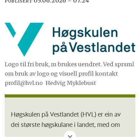
05.06.2026 - 07:24
PUBLISERT
Logo til fri bruk, m brukes uendret. Ved sprsml
om bruk av logo og visuell profil kontakt
profil@hvl.no
Hedvig Myklebust
Høgskulen på Vestlandet (HVL) er ein av
dei største høgskulane i landet, med om
lag 1 900 tilsette og 16 500 studentar