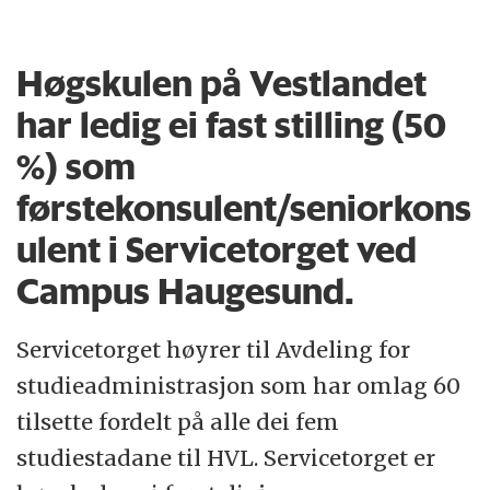
fordelte på fem campus i Førde, Sogndal,
Bergen, Stord og Haugesund.
Høgskulen på Vestlandet
Vi har sterke og innovative fagmiljø innan
har ledig ei fast stilling (50
helse- og sosialvitskap, ingeniør- og
%) som
naturvitskap, økonomi, samfunnsvitskap
førstekonsulent/seniorkons
og maritime studier, og lærarutdanning,
ulent i Servicetorget ved
kultur og idrett. HVL tilbyr bachelor-,
Campus Haugesund.
master- og doktorgradsutdanningar og
ulike årsstudium.
Servicetorget høyrer til Avdeling for
studieadministrasjon som har omlag 60
HVL er tett på arbeidslivet, regionen og
tilsette fordelt på alle dei fem
studentane, og har mål om å bli eit
studiestadane til HVL. Servicetorget er
universitet med profesjons- og