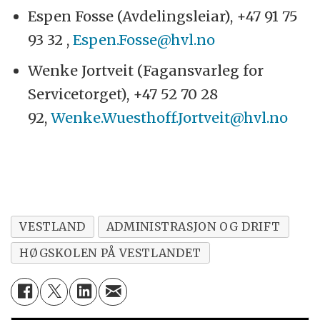
Espen Fosse (Avdelingsleiar), +47 91 75
93 32 ,
Espen.Fosse@hvl.no
Wenke Jortveit (Fagansvarleg for
Servicetorget), +47 52 70 28
92,
Wenke.Wuesthoff.Jortveit@hvl.no
VESTLAND
ADMINISTRASJON OG DRIFT
HØGSKOLEN PÅ VESTLANDET