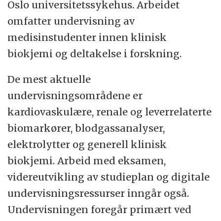
ledende innen klinisk medisin og medisinsk
Oslo universitetssykehus. Arbeidet
forskning i Norge, og har høy undervisnings-
omfatter undervisning av
og forskningsaktivitet. Arbeidsfeltet er
medisinstudenter innen klinisk
bredt, og instituttet preges av solid faglig
biokjemi og deltakelse i forskning.
kompetanse, mangfoldighet og
De mest aktuelle
kompleksitet. Institutt for klinisk medisin er
undervisningsområdene er
UiOs største institutt med i underkant av
kardiovaskulære, renale og leverrelaterte
900 medarbeidere, ca. 380
biomarkører, blodgassanalyser,
eksternfinansierte prosjekter og en forventet
elektrolytter og generell klinisk
omsetning på ca. 630 millioner i 2026.
biokjemi. Arbeid med eksamen,
Instituttet huser tre Sentre for fremragende
videreutvikling av studieplan og digitale
forskning (SFF) og fem K. G. Jebsensentre.
undervisningsressurser inngår også.
Instituttet er underlagt Det medisinske
Undervisningen foregår primært ved
fakultet ved Universitetet i Oslo.