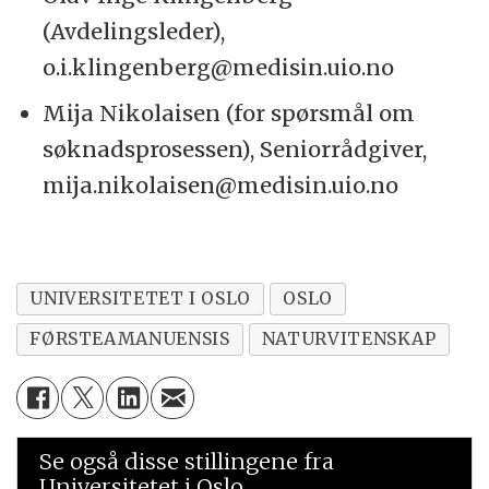
(Avdelingsleder),
o.i.klingenberg@medisin.uio.no
Mija Nikolaisen (for spørsmål om
søknadsprosessen), Seniorrådgiver,
mija.nikolaisen@medisin.uio.no
UNIVERSITETET I OSLO
OSLO
FØRSTEAMANUENSIS
NATURVITENSKAP
Se også disse stillingene fra
Universitetet i Oslo