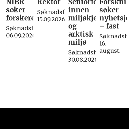
NIBR
Rektor
Seniorforsker
Forskni
søker
innen
søker
Søknadsfrist:
forskere
miljøkjemi
nyhetsjo
15.09.2026
og
– fast
Søknadsfrist:
arktisk
06.09.2026
Søknadsfri
miljø
16.
august.
Søknadsfrist:
30.08.2026