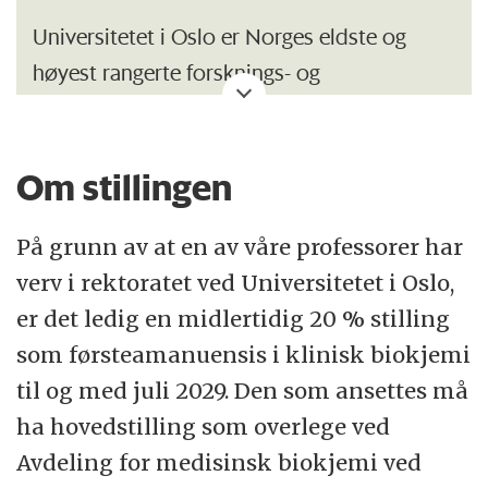
Universitetet i Oslo er Norges eldste og
høyest rangerte forsknings- og
utdanningsinstitusjon med 26 500 studenter
og 7 200 ansatte. Faglig bredde og
Om stillingen
internasjonalt anerkjente forskningsmiljøer
gjør UiO til en viktig samfunnsaktør.
På grunn av at en av våre professorer har
Institutt for klinisk medisin har sin
verv i rektoratet ved Universitetet i Oslo,
primærvirksomhet i krysningspunktet
er det ledig en midlertidig 20 % stilling
mellom universitets- og sykehussektoren, og
som førsteamanuensis i klinisk biokjemi
samarbeider tett med Oslo
til og med juli 2029. Den som ansettes må
universitetssykehus HF og Akershus
ha hovedstilling som overlege ved
universitetssykehus HF. Instituttet er
Avdeling for medisinsk biokjemi ved