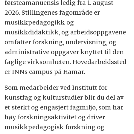
førsteamanuensis ledig fra 1. august
2026. Stillingenes fagområde er
Vår visjon er «Sterkere sammen - vi bygger
musikkpedagogikk og
universitetet i tverrfaglig fellesskap,
musikkdidaktikk, og arbeidsoppgavene
sammen med samfunns- og arbeidsliv.»
omfatter forskning, undervisning, og
administrative oppgaver knyttet til den
Fakultet for Lærerutdanning og
faglige virksomheten. Hovedarbeidssted
pedagogikk (LUP) har for tiden rundt 300
er INNs campus på Hamar.
ansatte og 3000 studenter.
Som medarbeider ved Institutt for
Fakultetet tilbyr de fleste former for
kunstfag og kulturstudier blir du del av
lærerutdanning så som barnehage- og
et sterkt og engasjert fagmiljø, som har
grunnskolelærerutdanninger, femårig
høy forskningsaktivitet og driver
lærerutdanning i praktisk-estetiske fag
musikkpedagogisk forskning og
(musikk), praktisk-pedagogisk utdanning