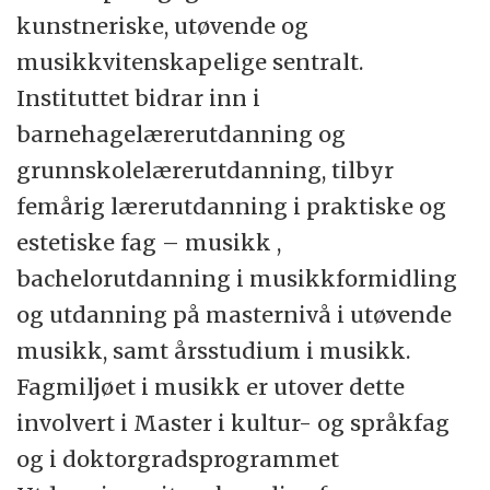
innenfor forskning og utvikling og etter- og
kunstneriske, utøvende og
videreutdanning innenfor fakultetets
musikkvitenskapelige sentralt.
fagområder.
Instituttet bidrar inn i
Fakultetet er ansvarlig for ph.d-
barnehagelærerutdanning og
programmet i utdanningsvitenskapelige fag
grunnskolelærerutdanning, tilbyr
og er også bidragsyter på ph.d.-
femårig lærerutdanning i praktiske og
programmet Barns og unges deltakelse og
estetiske fag – musikk ,
kompetanseutvikling (BUK).
bachelorutdanning i musikkformidling
og utdanning på masternivå i utøvende
musikk, samt årsstudium i musikk.
Fagmiljøet i musikk er utover dette
involvert i Master i kultur- og språkfag
og i doktorgradsprogrammet