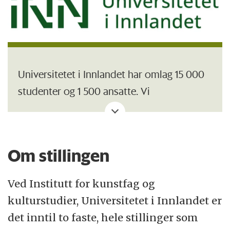
Universitetet i Innlandet har omlag 15 000
studenter og 1 500 ansatte. Vi
har studiesteder i Lillehammer, Hamar,
Elverum, Rena, Evenstad og på Blæstad, og
tilbyr også noen utdanninger på
Om stillingen
Kongsvinger, Tynset og i Oslo. Universitetet
i Innlandet er kjent for sterke og solide
Ved Institutt for kunstfag og
utdannings- og forskningsmiljøer som
kulturstudier, Universitetet i Innlandet er
setter spor etter seg regionalt, nasjonalt og
det inntil to faste, hele stillinger som
internasjonalt.