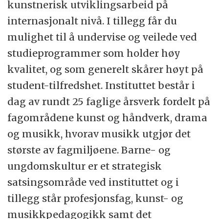
kunstnerisk utviklingsarbeid på
innenfor flere fagområder, samt
internasjonalt nivå. I tillegg får du
lektorprogram i språkfag.
mulighet til å undervise og veilede ved
I tillegg tilbys en rekke årsstudier,
studieprogrammer som holder høy
bachelorprogram i både pedagogikk og
kvalitet, og som generelt skårer høyt på
spesialpedagogikk, 2-årige
student-tilfredshet. Instituttet består i
masterprogrammer innenfor hhv. generell
dag av rundt 25 faglige årsverk fordelt på
pedagogikk, spesialpedagogikk, tilpasset
fagområdene kunst og håndverk, drama
opplæring, digital kommunikasjon og
og musikk, hvorav musikk utgjør det
kultur, kultur- og språkfag (norsk, engelsk,
største av fagmiljøene. Barne- og
musikk) realfagsdidaktikk (matematikk,
ungdomskultur er et strategisk
naturfag) og utdanningsledelse.
satsingsområde ved instituttet og i
tillegg står profesjonsfag, kunst- og
I tillegg kommer omfattende virksomhet
musikkpedagogikk samt det