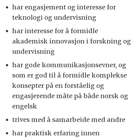
har engasjement og interesse for
du har tilgang til en buffet av muligheter for
teknologi og undervisning
utvikling og læring.
har interesse for å formidle
Gjennom de offisielle kanalene – og
akademisk innovasjon i forskning og
gjennom et nettverk av kunnskapsrike og
undervisning
rause kollegaer som kan mye om mangt.
har gode kommunikasjonsevner, og
USN er resultatet av fusjoner mellom
som er god til å formidle komplekse
tidligere høyskoler. Høyskolen i Sørøst-
konsepter på en forståelig og
Norge ble dannet 1. januar 2016 da
engasjerende måte på både norsk og
Høyskolen i Buskerud og Vestfold
engelsk
fusjonerte med Høyskolen i Telemark.
trives med å samarbeide med andre
Høyskolen fikk universitetsstatus i 2018.
Rektoren vår heter Pia Cecilie Bing-Jonsson.
har praktisk erfaring innen