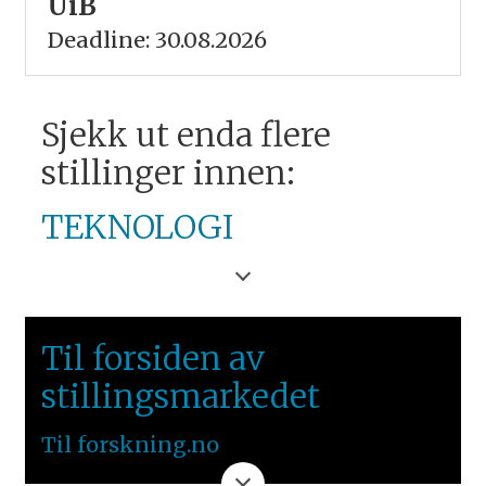
UiB
Deadline: 30.08.2026
Sjekk ut enda flere
stillinger innen:
TEKNOLOGI
UNIVERSITETET I
SØRØST-NORGE
Til forsiden av
ØSTLANDET
stillingsmarkedet
Til forskning.no