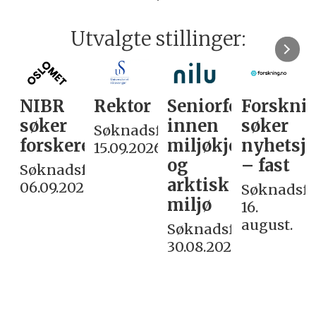
Utvalgte stillinger:
NIBR
Rektor
Seniorforsker
Forskni
søker
innen
søker
Søknadsfrist:
forskere
miljøkjemi
nyhetsjo
15.09.2026
og
– fast
Søknadsfrist:
arktisk
06.09.2026
Søknadsfri
miljø
16.
august.
Søknadsfrist:
30.08.2026