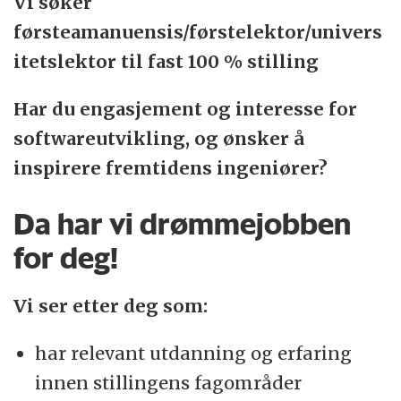
Vi søker
på sørøst-landet. Her gjør du en
førsteamanuensis/førstelektor/univers
meningsfull jobb blant yrende studentliv
itetslektor til fast 100 % stilling
og innovative forskningsmiljøer. Du får en
arbeidsplass som er tett på de store
Har du engasjement og interesse for
samfunnsutfordringene – og samtidig nær
softwareutvikling, og ønsker å
løsningene på dem. Et arbeid vi gyver løs
inspirere fremtidens ingeniører?
på med våre aller beste virkemidler:
Da har vi drømmejobben
utdanning og forskning.
for deg!
Vi tilbyr profesjonsorienterte og
Vi ser etter deg som:
arbeidslivsrettede utdanninger, forskning
og kunnskapsformidling med høy
har relevant utdanning og erfaring
internasjonal kvalitet. Som ansatt får
innen stillingens fagområder
fordype deg i ditt eget felt, samtidig som