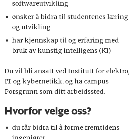
softwareutvikling
Les mer om hvordan det er å jobbe på
ønsker å bidra til studentenes læring
Universitetet i Sørøst-Norge
.
og utvikling
har kjennskap til og erfaring med
bruk av kunstig intelligens (KI)
Du vil bli ansatt ved Institutt for elektro,
IT og kybernetikk, og ha campus
Porsgrunn som ditt arbeidssted.
Hvorfor velge oss?
du får bidra til å forme fremtidens
ingeniører