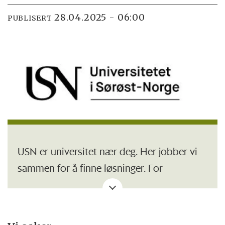
28.04.2025 - 06:00
PUBLISERT
USN er universitet nær deg. Her jobber vi
sammen for å finne løsninger. For
lokalsamfunnet, verden og alle oss som
bor her. På våre campuser fra fjord til fjell
vil du jobbe i nærheten av hjemstedet ditt