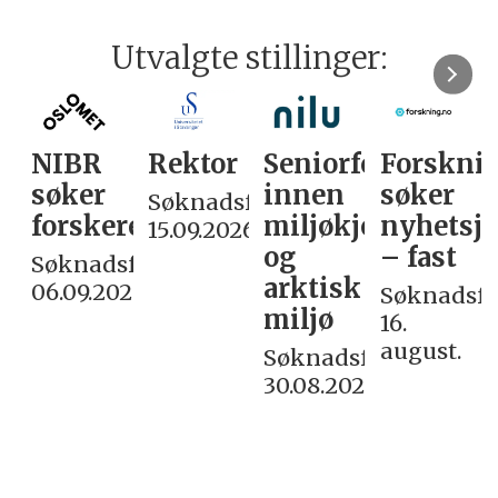
Utvalgte stillinger:
NIBR
Rektor
Seniorforsker
Forskni
søker
innen
søker
Søknadsfrist:
forskere
miljøkjemi
nyhetsjo
15.09.2026
og
– fast
Søknadsfrist:
arktisk
06.09.2026
Søknadsfri
miljø
16.
august.
Søknadsfrist:
30.08.2026