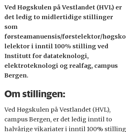
Stord og Haugesund.
Ved Høgskulen på Vestlandet (HVL) er
det ledig to midlertidige stillinger
Hvert år uteksaminerer vi 3000 kandidater
som
som er med på å løse viktige
førsteamanuensis/førstelektor/høgsko
samfunnsoppgaver. HVL har sterke og
lelektor i inntil 100% stilling ved
innovative fagmiljø innen helse- og
Institutt for datateknologi,
sosialvitskap, ingeniør- og maritime
elektroteknologi og realfag, campus
utdanningar, lærer-, kultur- og idrettsfag,
Bergen.
natur- og samfunnsvitskap, og økonomi og
ledelse. HVL skal være tett på arbeidslivet,
Om stillingen:
regionen og studentene. Den overordnet
ambisjonen vår er å bli et universitet med
Ved Høgskulen på Vestlandet (HVL),
en tydelig profesjons- og arbeidslivsrettet
campus Bergen, er det ledig inntil to
profil.
halvårige vikariater i inntil 100% stilling