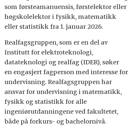
som førsteamanuensis, førstelektor eller
HVL sin visjon er "Kunnskap som bygger
høgskolelektor i fysikk, matematikk
menneske og samfunn". Strategiske
eller statistikk fra 1. januar 2026.
ambisjoner og mål har særlig oppmerksom
Realfagsgruppen, som er en del av
på berekraftig samfunnsutvikling, velferd
Institutt for elektroteknologi,
og innovasjon, forankret i våre verdier -
datateknologi og realfag (IDER), søker
inkludere, utfordre og samhandle - som
en engasjert fagperson med interesse for
kjennetegner identiteten og kulturen hos
undervisning. Realfagsgruppen har
oss.
ansvar for undervisning i matematikk,
Fakultetet for teknologi, miljø- og
fysikk og statistikk for alle
samfunnsvitskap har et bredt
ingeniørutdanningene ved fakultetet,
utdanningstilbud både på bachelor og
både på forkurs- og bachelornivå.
masternivå innenfor ingeniør- og naturfag,