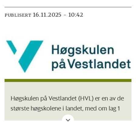
16.11.2025 - 10:42
PUBLISERT
Høgskulen på Vestlandet (HVL) er en av de
største høgskolene i landet, med om lag 1
900 tilsette og 16 500 studenter fordelt på
fem campus i Førde, Sogndal, Bergen,