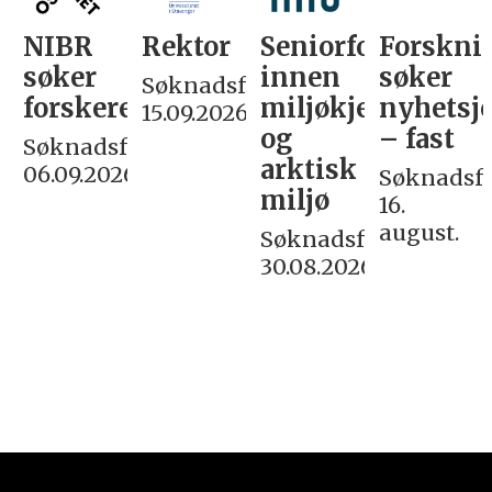
NIBR
Rektor
Seniorforsker
Forskni
søker
innen
søker
Søknadsfrist:
forskere
miljøkjemi
nyhetsjo
15.09.2026
og
– fast
Søknadsfrist:
arktisk
06.09.2026
Søknadsfri
miljø
16.
august.
Søknadsfrist:
30.08.2026