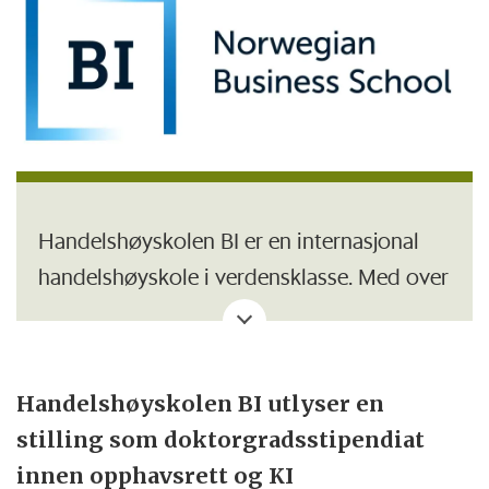
Handelshøyskolen BI er en internasjonal
handelshøyskole i verdensklasse. Med over
20.000 studenter, 1000 ansatte og 300.000
alumni, er BI også regnet som en av de
største og mest innflytelsesrike
Handelshøyskolen BI utlyser en
handelshøyskolene i Europa. BI tilbyr en
stilling som doktorgradsstipendiat
variert og omfattende portefølje av
innen opphavsrett og KI