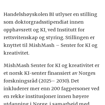
bachelor-, master-, PhD-, og
videreutdanningsprogrammer og kurs. Våre
Handelshøyskolen BI utlyser en stilling
ulike partnerskap og samarbeid med
som doktorgradsstipendiat innen
ledende norske og internasjonale
opphavsrett og KI, ved Institutt for
selskaper, organisasjoner og institusjoner
rettsvitenskap og styring. Stillingen er
bidrar til å heve kvaliteten på vårt
knyttet til MishMash – Senter for KI og
utdanningstilbud. BIs Strategi 2030 har
kreativitet.
definert tydelige mål for å sikre at skolen
leverer kunnskap som forandrer gjennom
MishMash Senter for KI og kreativitet er
førsteklasses forskning og enestående
et norsk KI-senter finansiert av Norges
læringsopplevelser. Vi gir virksomheter
forskningsråd (2025– 2030). Det
kunnskapen de trenger for å lykkes og
inkluderer mer enn 200 fagpersoner ved
mennesker muligheten til å bygge
en rekke institusjoner innen høyere
meningsfylte karrierer.
utdanning i Norge, i samarbeid med