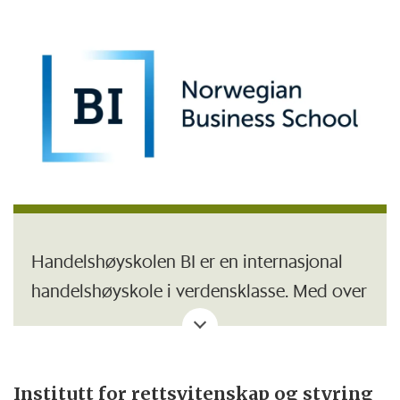
Handelshøyskolen BI er en internasjonal
handelshøyskole i verdensklasse. Med over
20.000 studenter, 1000 ansatte og 300.000
alumni, er BI også regnet som en av de
største og mest innflytelsesrike
Institutt for rettsvitenskap og styring