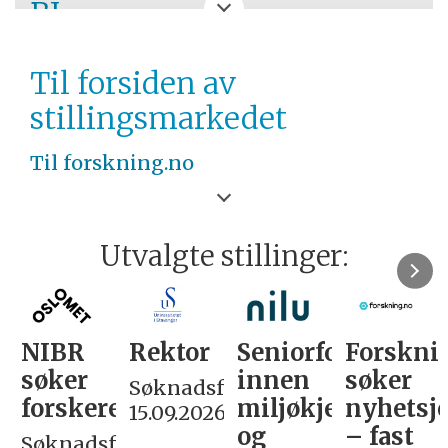
BI
ØSTLANDET
Til forsiden av
stillingsmarkedet
Til forskning.no
Utvalgte stillinger:
NIBR
Rektor
Seniorforsker
Forskni
søker
innen
søker
Søknadsfrist:
forskere
miljøkjemi
nyhetsjo
15.09.2026
og
– fast
Søknadsfrist: