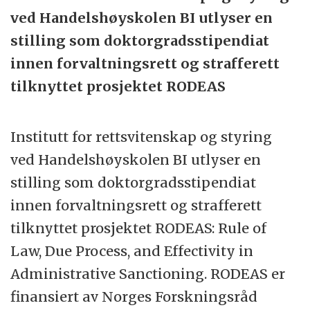
handelshøyskolene i Europa. BI tilbyr en
ved Handelshøyskolen BI utlyser en
variert og omfattende portefølje av
stilling som doktorgradsstipendiat
bachelor-, master-, PhD-, og
innen forvaltningsrett og strafferett
videreutdanningsprogrammer og kurs. Våre
tilknyttet prosjektet RODEAS
ulike partnerskap og samarbeid med
ledende norske og internasjonale
Institutt for rettsvitenskap og styring
selskaper, organisasjoner og institusjoner
ved Handelshøyskolen BI utlyser en
bidrar til å heve kvaliteten på vårt
stilling som doktorgradsstipendiat
utdanningstilbud. BIs Strategi 2030 har
innen forvaltningsrett og strafferett
definert tydelige mål for å sikre at skolen
tilknyttet prosjektet RODEAS: Rule of
leverer kunnskap som forandrer gjennom
Law, Due Process, and Effectivity in
førsteklasses forskning og enestående
Administrative Sanctioning. RODEAS er
læringsopplevelser. Vi gir virksomheter
finansiert av Norges Forskningsråd
kunnskapen de trenger for å lykkes og