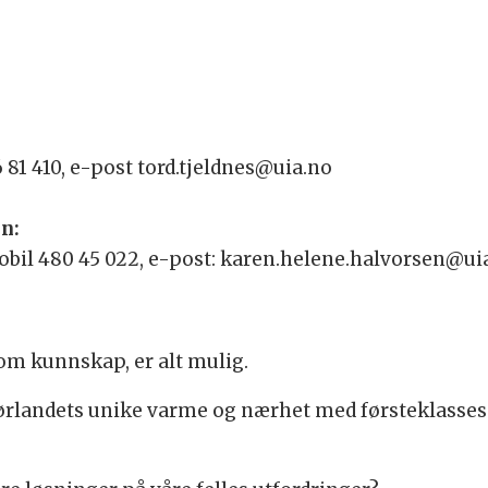
 81 410, e-post tord.tjeldnes@uia.no
n:
obil 480 45 022, e-post: karen.helene.halvorsen@ui
m kunnskap, er alt mulig.
ørlandets unike varme og nærhet med førsteklasses