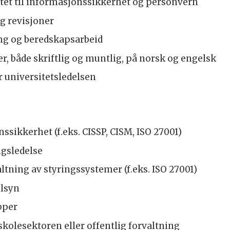
ttet til informasjonssikkerhet og personvern
g revisjoner
ng og beredskapsarbeid
 både skriftlig og muntlig, på norsk og engelsk
r universitetsledelsen
ssikkerhet (f.eks. CISSP, CISM, ISO 27001)
ngsledelse
tning av styringssystemer (f.eks. ISO 27001)
ilsyn
pper
skolesektoren eller offentlig forvaltning