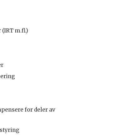
(IRT m.fl.)
er
sering
pensere for deler av
ostyring