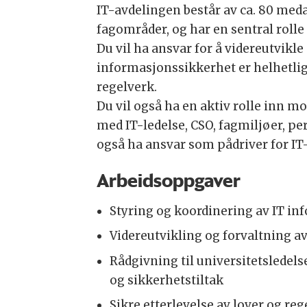
IT-avdelingen består av ca. 80 medar
fagområder, og har en sentral rolle i
Du vil ha ansvar for å videreutvikle
informasjonssikkerhet er helhetlig,
regelverk.
Du vil også ha en aktiv rolle inn m
med IT-ledelse, CSO, fagmiljøer, p
også ha ansvar som pådriver for IT-
Arbeidsoppgaver
Styring og koordinering av IT in
Videreutvikling og forvaltning a
Rådgivning til universitetsledels
og sikkerhetstiltak
Sikre etterlevelse av lover og reg