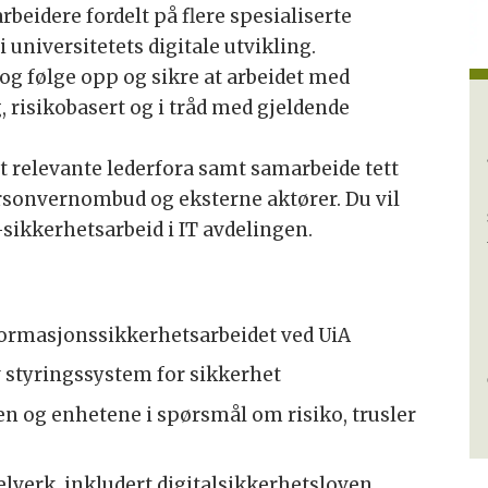
beidere fordelt på flere spesialiserte
 universitetets digitale utvikling.
 og følge opp og sikre at arbeidet med
 risikobasert og i tråd med gjeldende
ot relevante lederfora samt samarbeide tett
ersonvernombud og eksterne aktører. Du vil
sikkerhetsarbeid i IT avdelingen.
formasjonssikkerhetsarbeidet ved UiA
v styringssystem for sikkerhet
en og enhetene i spørsmål om risiko, trusler
elverk, inkludert digitalsikkerhetsloven,