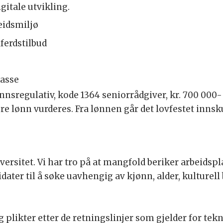
igitale utvikling.
eidsmiljø
lferdstilbud
asse
nnsregulativ, kode 1364 seniorrådgiver, kr. 700 000- 
re lønn vurderes. Fra lønnen går det lovfestet innsk
ersitet. Vi har tro på at mangfold beriker arbeidspl
idater til å søke uavhengig av kjønn, alder, kulture
 plikter etter de retningslinjer som gjelder for tekn