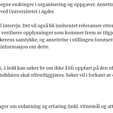
regne endringer i organisering og oppgaver. Ansette
ved Universitetet i Agder.
til intervju. Det vil også bli innhentet referanser e
r å verifisere opplysninger som kommer frem av til
kerens samtykke, og ansettelse i stillingen forutse
 informasjon om dette.
5, 2.ledd kan søker be om ikke å bli oppført på den of
ndidaten skal offentliggjøres. Søker vil i forkant av 
r om utdanning og erfaring (inkl. vitnemål og atte